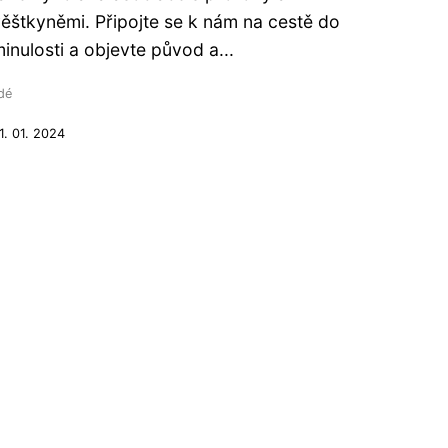
ěštkyněmi. Připojte se k nám na cestě do
inulosti a objevte původ a...
idé
1. 01. 2024