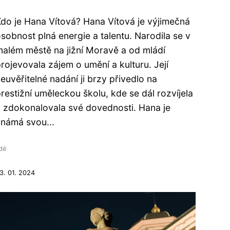
do je Hana Vítová? Hana Vítová je výjimečná
sobnost plná energie a talentu. Narodila se v
além městě na jižní Moravě a od mládí
rojevovala zájem o umění a kulturu. Její
euvěřitelné nadání ji brzy přivedlo na
restižní uměleckou školu, kde se dál rozvíjela
 zdokonalovala své dovednosti. Hana je
námá svou...
idé
3. 01. 2024