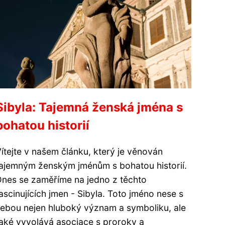
Sibyla: Tajemná ženská jména s
bohatou historií
ítejte v našem článku, který je věnován
ajemným ženským jménům s bohatou historií.
nes se zaměříme na jedno z těchto
ascinujících jmen - Sibyla. Toto jméno nese s
ebou nejen hluboký význam a symboliku, ale
aké vyvolává asociace s proroky a