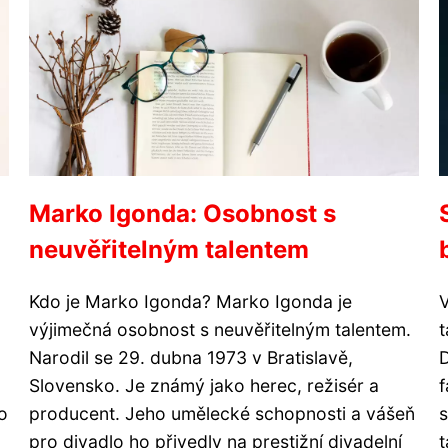
Marko Igonda: Osobnost s
neuvěřitelným talentem
Kdo je Marko Igonda? Marko Igonda je
V
výjimečná osobnost s neuvěřitelným talentem.
t
Narodil se 29. dubna 1973 v Bratislavě,
D
Slovensko. Je známý jako herec, režisér a
f
o
producent. Jeho umělecké schopnosti a vášeň
s
pro divadlo ho přivedly na prestižní divadelní
t