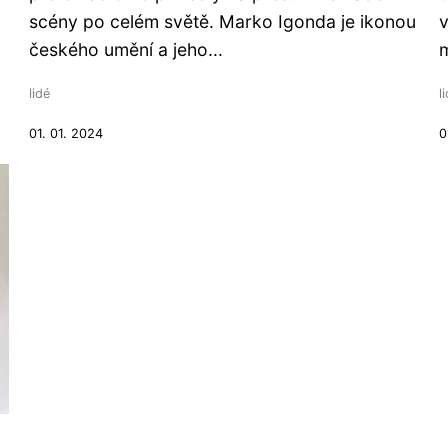
scény po celém světě. Marko Igonda je ikonou
v
českého umění a jeho...
m
lidé
l
01. 01. 2024
0