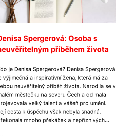
Denisa Spergerová: Osoba s
neuvěřitelným příběhem života
Kdo je Denisa Spergerová? Denisa Spergerová
e výjimečná a inspirativní žena, která má za
ebou neuvěřitelný příběh života. Narodila se v
malém městečku na severu Čech a od mala
rojevovala velký talent a vášeň pro umění.
ejí cesta k úspěchu však nebyla snadná.
řekonala mnoho překážek a nepříznivých...