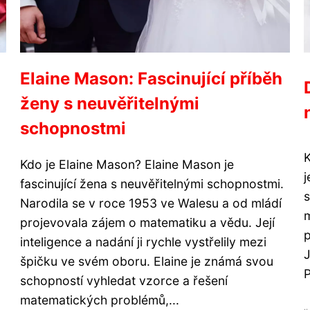
Elaine Mason: Fascinující příběh
ženy s neuvěřitelnými
schopnostmi
Kdo je Elaine Mason? Elaine Mason je
j
fascinující žena s neuvěřitelnými schopnostmi.
s
Narodila se v roce 1953 ve Walesu a od mládí
projevovala zájem o matematiku a vědu. Její
p
inteligence a nadání ji rychle vystřelily mezi
J
špičku ve svém oboru. Elaine je známá svou
P
schopností vyhledat vzorce a řešení
matematických problémů,...