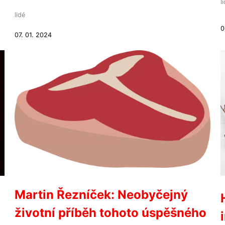
l
lidé
0
07. 01. 2024
Martin Řezníček: Neobyčejný
životní příběh tohoto úspěšného