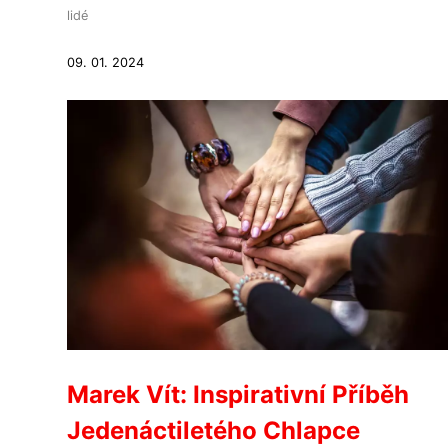
lidé
09. 01. 2024
Marek Vít: Inspirativní Příběh
Jedenáctiletého Chlapce