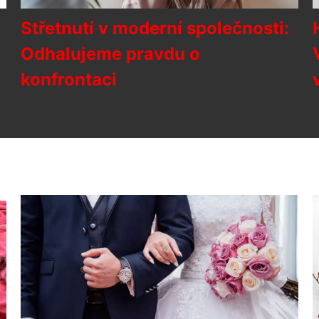
Střetnutí v moderní společnosti:
Odhalujeme pravdu o
konfrontaci