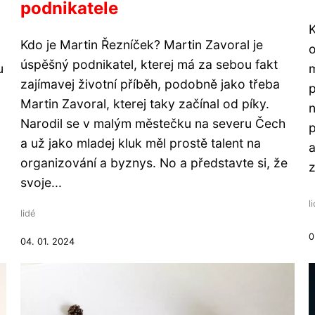
podnikatele
K
Kdo je Martin Řezníček? Martin Zavoral je
o
úspěšný podnikatel, kterej má za sebou fakt
u
m
zajímavej životní příběh, podobně jako třeba
p
Martin Zavoral, kterej taky začínal od píky.
n
Narodil se v malým městečku na severu Čech
p
a už jako mladej kluk měl prostě talent na
a
organizování a byznys. No a představte si, že
z
svoje...
l
lidé
0
04. 01. 2024