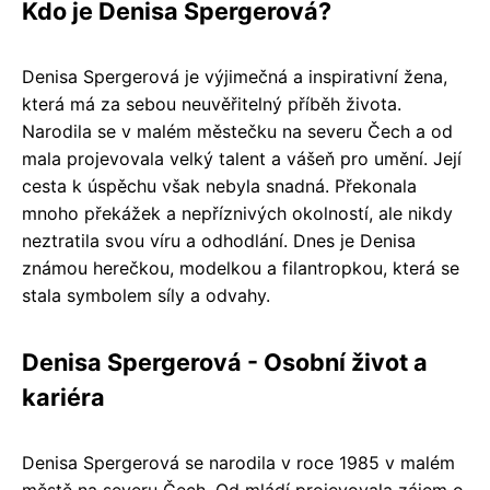
Kdo je Denisa Spergerová?
Denisa Spergerová je výjimečná a inspirativní žena,
která má za sebou neuvěřitelný příběh života.
Narodila se v malém městečku na severu Čech a od
mala projevovala velký talent a vášeň pro umění. Její
cesta k úspěchu však nebyla snadná. Překonala
mnoho překážek a nepříznivých okolností, ale nikdy
neztratila svou víru a odhodlání. Dnes je Denisa
známou herečkou, modelkou a filantropkou, která se
stala symbolem síly a odvahy.
Denisa Spergerová - Osobní život a
kariéra
Denisa Spergerová se narodila v roce 1985 v malém
městě na severu Čech. Od mládí projevovala zájem o