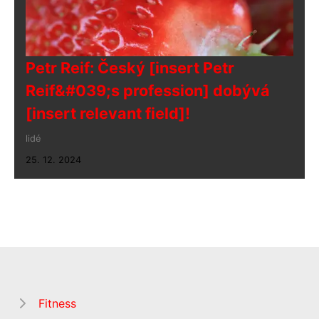
Petr Reif: Český [insert Petr
Reif&#039;s profession] dobývá
[insert relevant field]!
lidé
25. 12. 2024
Fitness