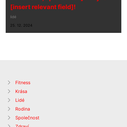
[insert relevant field]!
lidé
25. 12. 2024
Fitness
Krása
Lidé
Rodina
Společnost
Zdraví