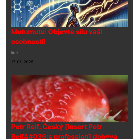
Mutumutu: Objevte sílu vaší
osobnosti!
lidé
17. 01. 2025
Petr Reif: Český [insert Petr
Reif&#039;s profession] dobývá