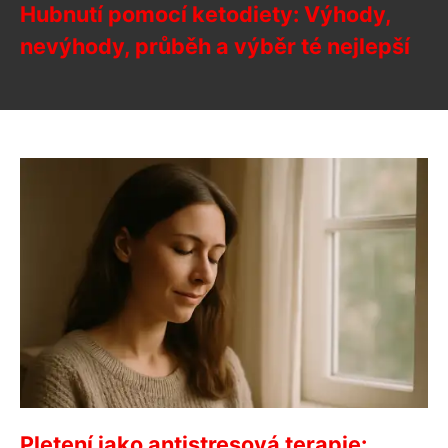
Hubnutí pomocí ketodiety: Výhody,
nevýhody, průběh a výběr té nejlepší
Pletení jako antistresová terapie: