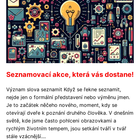
Seznamovací akce, která vás dostane!
Význam slova seznamit Když se řekne seznamit,
nejde jen o formální představení nebo výměnu jmen.
Je to začátek něčeho nového, moment, kdy se
otevírají dveře k poznání druhého člověka. V dnešním
světě, kde jsme často pohlceni obrazovkami a
rychlým životním tempem, jsou setkání tváří v tvář
stále vzácnější....