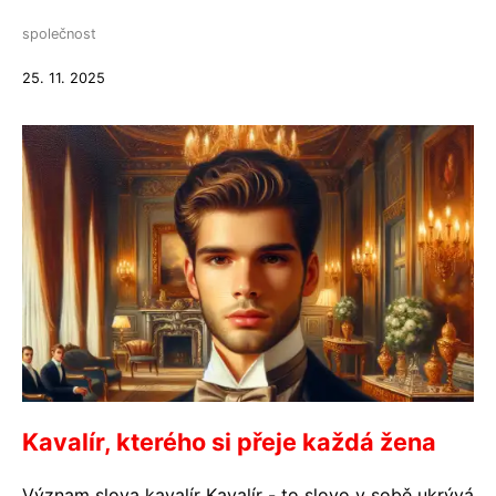
společnost
25. 11. 2025
Kavalír, kterého si přeje každá žena
Význam slova kavalír Kavalír - to slovo v sobě ukrývá