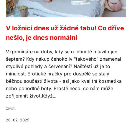
V ložnici dnes už žádné tabu! Co dříve
nešlo, je dnes normální
Vzpomínáte na doby, kdy se o intimitě mluvilo jen
šeptem? Kdy nákup čehokoliv "takového" znamenal
stydlivé pohledy a červenání? Naštěstí už je to
minulost. Erotické hračky pro dospělé se staly
běžnou součástí života - asi jako kvalitní kosmetika
nebo pohodlné boty. Prostě něco, co nám může
zpříjemnit život.Když...
život
26. 02. 2025