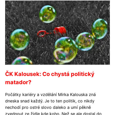
ČK Kalousek: Co chystá politický
matador?
Počátky kariéry a vzdělání Mirka Kalouska zná
dneska snad každý. Je to ten politik, co nikdy
nechodí pro ostré slovo daleko a umí pěkně
zvednout ze židle kde koho. Než se ale dostal do