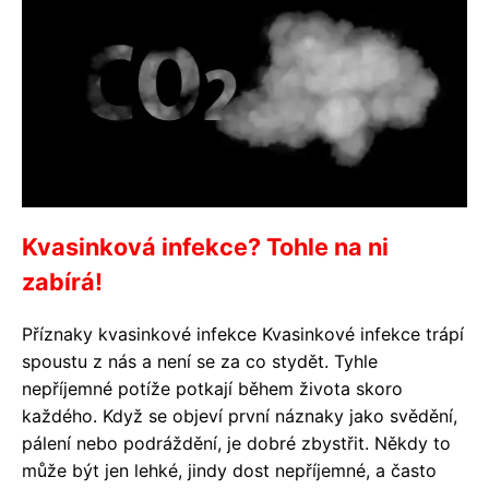
Kvasinková infekce? Tohle na ni
zabírá!
Příznaky kvasinkové infekce Kvasinkové infekce trápí
spoustu z nás a není se za co stydět. Tyhle
nepříjemné potíže potkají během života skoro
každého. Když se objeví první náznaky jako svědění,
pálení nebo podráždění, je dobré zbystřit. Někdy to
může být jen lehké, jindy dost nepříjemné, a často