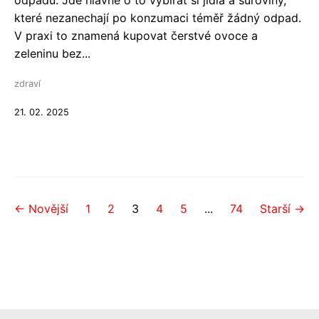
odpadu. Jde hlavně o to vybírat si jídla a suroviny,
které nezanechají po konzumaci téměř žádný odpad.
V praxi to znamená kupovat čerstvé ovoce a
zeleninu bez...
zdraví
21. 02. 2025
← Novější
1
2
3
4
5
...
74
Starší →