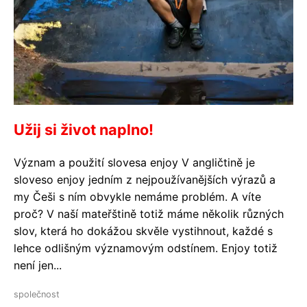
Užij si život naplno!
Význam a použití slovesa enjoy V angličtině je
sloveso enjoy jedním z nejpoužívanějších výrazů a
my Češi s ním obvykle nemáme problém. A víte
proč? V naší mateřštině totiž máme několik různých
slov, která ho dokážou skvěle vystihnout, každé s
lehce odlišným významovým odstínem. Enjoy totiž
není jen...
společnost