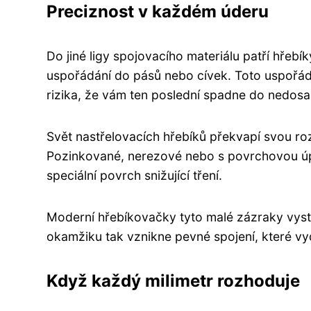
Preciznost v každém úderu
Do jiné ligy spojovacího materiálu patří hřeb
uspořádání do pásů nebo cívek. Toto uspořád
rizika, že vám ten poslední spadne do nedosaž
Svět nastřelovacích hřebíků překvapí svou ro
Pozinkované, nerezové nebo s povrchovou úpra
speciální povrch snižující tření.
Moderní hřebíkovačky tyto malé zázraky vystře
okamžiku tak vznikne pevné spojení, které vydr
Když každý milimetr rozhoduje