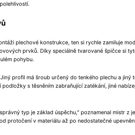
polehlivostí.
vů
ntáži plechové konstrukce, ten si rychle zamiluje mod
vových prvků. Díky speciálně tvarované špičce si ty
ynulém pohybu.
ní. Jiný profil má šroub určený do tenkého plechu a jin
 podložky s těsněním zabraňující zatékání, jiné nabíze
t správný typ je základ úspěchu," poznamenal mistr z 
od protočení v materiálu až po nedostatečné upevnění