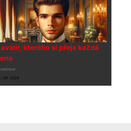
avalír, kterého si přeje každá
ena
olečnost
. 09. 2025