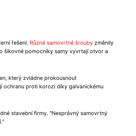
erní řešení.
Různé samovrtné šrouby
změnily
to šikovné pomocníky samy vyvrtají otvor a
ý ten, který zvládne prokousnout
jí ochranu proti korozi díky galvanickému
jedné stavební firmy. "Nesprávný samovrtný
."