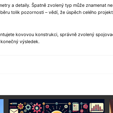
imetry a detaily. Špatně zvolený typ může znamenat nes
ýběru tolik pozornosti – vědí, že úspěch celého projek
ntujete kovovou konstrukci, správně zvolený spojovací 
a konečný výsledek.