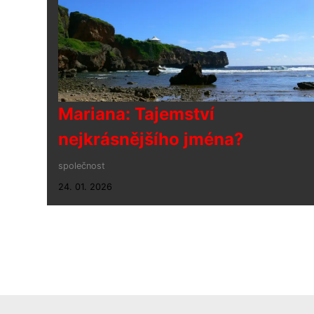
Mariana: Tajemství
nejkrásnějšího jména?
společnost
24. 01. 2026