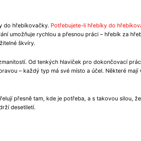
íky do hřebíkovačky.
Potřebujete-li hřebíky do hřebíko
ání umožňuje rychlou a přesnou práci – hřebík za hře
itelné škvíry.
zmanitostí. Od tenkých hlaviček pro dokončovací prác
vou – každý typ má své místo a účel. Některé mají vr
lují přesně tam, kde je potřeba, a s takovou silou, ž
ží desetiletí.