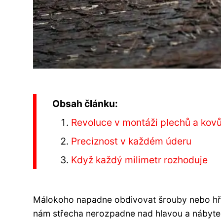
Obsah článku:
Revoluce v montáži plechů a kov
Preciznost v každém úderu
Když každý milimetr rozhoduje
Málokoho napadne obdivovat šrouby nebo hře
nám střecha nerozpadne nad hlavou a nábytek 