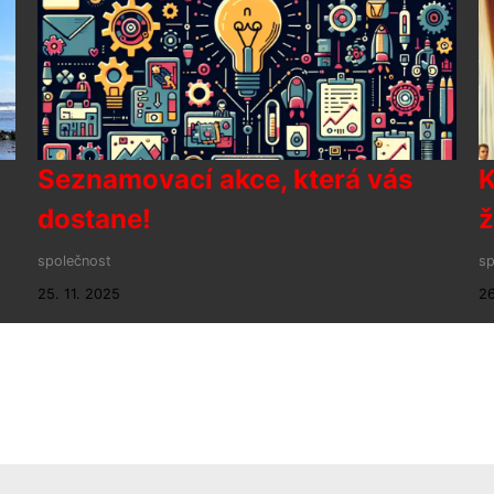
Seznamovací akce, která vás
K
dostane!
ž
společnost
sp
25. 11. 2025
26