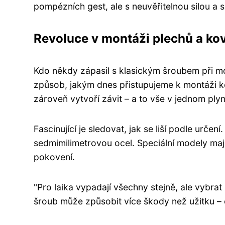
pompézních gest, ale s neuvěřitelnou silou a s
Revoluce v montáži plechů a ko
Kdo někdy zápasil s klasickým šroubem při mo
způsob, jakým dnes přistupujeme k montáži ko
zároveň vytvoří závit – a to vše v jednom pl
Fascinující je sledovat, jak se liší podle urče
sedmimilimetrovou ocel. Speciální modely mají
pokovení.
"Pro laika vypadají všechny stejně, ale vybra
šroub může způsobit více škody než užitku – 