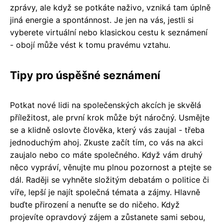
zprávy, ale když se potkáte naživo, vzniká tam úplně
jiná energie a spontánnost. Je jen na vás, jestli si
vyberete virtuální nebo klasickou cestu k seznámení
- obojí může vést k tomu pravému vztahu.
Tipy pro úspěšné seznámení
Potkat nové lidi na společenských akcích je skvělá
příležitost, ale první krok může být náročný. Usmějte
se a klidně oslovte člověka, který vás zaujal - třeba
jednoduchým ahoj. Zkuste začít tím, co vás na akci
zaujalo nebo co máte společného. Když vám druhý
něco vypráví, věnujte mu plnou pozornost a ptejte se
dál. Raději se vyhněte složitým debatám o politice či
víře, lepší je najít společná témata a zájmy. Hlavně
buďte přirození a nenuťte se do ničeho. Když
projevíte opravdový zájem a zůstanete sami sebou,