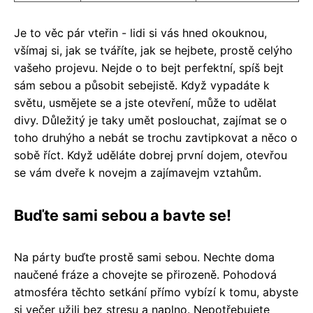
Je to věc pár vteřin - lidi si vás hned okouknou,
všímaj si, jak se tváříte, jak se hejbete, prostě celýho
vašeho projevu. Nejde o to bejt perfektní, spíš bejt
sám sebou a působit sebejistě. Když vypadáte k
světu, usmějete se a jste otevření, může to udělat
divy. Důležitý je taky umět poslouchat, zajímat se o
toho druhýho a nebát se trochu zavtipkovat a něco o
sobě říct. Když uděláte dobrej první dojem, otevřou
se vám dveře k novejm a zajímavejm vztahům.
Buďte sami sebou a bavte se!
Na párty buďte prostě sami sebou. Nechte doma
naučené fráze a chovejte se přirozeně. Pohodová
atmosféra těchto setkání přímo vybízí k tomu, abyste
si večer užili bez stresu a naplno. Nepotřebujete