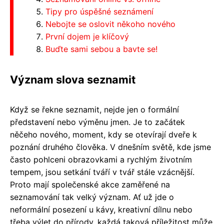
Tipy pro úspěšné seznámení
Nebojte se oslovit někoho nového
První dojem je klíčový
Buďte sami sebou a bavte se!
Význam slova seznamit
Když se řekne seznamit, nejde jen o formální
představení nebo výměnu jmen. Je to začátek
něčeho nového, moment, kdy se otevírají dveře k
poznání druhého člověka. V dnešním světě, kde jsme
často pohlceni obrazovkami a rychlým životním
tempem, jsou setkání tváří v tvář stále vzácnější.
Proto mají společenské akce zaměřené na
seznamování tak velký význam. Ať už jde o
neformální posezení u kávy, kreativní dílnu nebo
třeba výlet do přírody, každá taková příležitost může