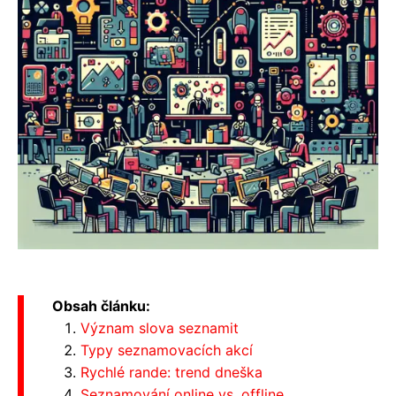
Obsah článku:
Význam slova seznamit
Typy seznamovacích akcí
Rychlé rande: trend dneška
Seznamování online vs. offline