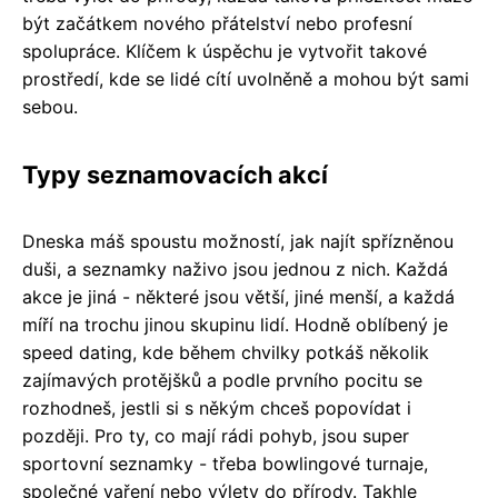
být začátkem nového přátelství nebo profesní
spolupráce. Klíčem k úspěchu je vytvořit takové
prostředí, kde se lidé cítí uvolněně a mohou být sami
sebou.
Typy seznamovacích akcí
Dneska máš spoustu možností, jak najít spřízněnou
duši, a seznamky naživo jsou jednou z nich. Každá
akce je jiná - některé jsou větší, jiné menší, a každá
míří na trochu jinou skupinu lidí. Hodně oblíbený je
speed dating, kde během chvilky potkáš několik
zajímavých protějšků a podle prvního pocitu se
rozhodneš, jestli si s někým chceš popovídat i
později. Pro ty, co mají rádi pohyb, jsou super
sportovní seznamky - třeba bowlingové turnaje,
společné vaření nebo výlety do přírody. Takhle