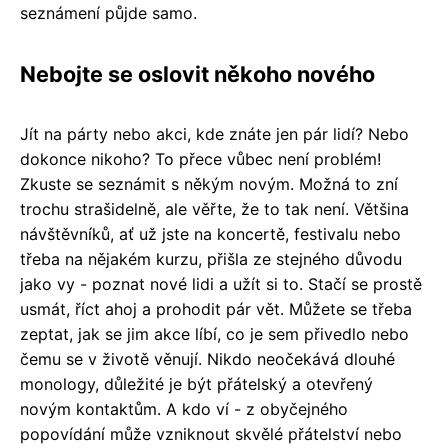
seznámení půjde samo.
Nebojte se oslovit někoho nového
Jít na párty nebo akci, kde znáte jen pár lidí? Nebo
dokonce nikoho? To přece vůbec není problém!
Zkuste se seznámit s někým novým. Možná to zní
trochu strašidelně, ale věřte, že to tak není. Většina
návštěvníků, ať už jste na koncertě, festivalu nebo
třeba na nějakém kurzu, přišla ze stejného důvodu
jako vy - poznat nové lidi a užít si to. Stačí se prostě
usmát, říct ahoj a prohodit pár vět. Můžete se třeba
zeptat, jak se jim akce líbí, co je sem přivedlo nebo
čemu se v životě věnují. Nikdo neočekává dlouhé
monology, důležité je být přátelský a otevřený
novým kontaktům. A kdo ví - z obyčejného
popovídání může vzniknout skvělé přátelství nebo