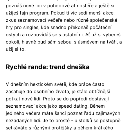
poznáš nové lidi v pohodové atmosféře a ještě si
užiješ fajn program. Pokud ti víc sedí menší akce,
zkus seznamovací večeře nebo různé společenské
hry pro singles, kde snadno překonáš počáteční
ostych a rozpovídáš se s ostatními. Ať už si vybereš
cokoli, hlavně buď sám sebou, s úsměvem na tváři, a
užij si to!
Rychlé rande: trend dneška
V dnešním hektickém světě, kde práce často
zasahuje do osobního života, je stále obtížnější
potkat nové lidi. Proto se do popředí dostávají
seznamovací akce jako speed dating. Během
jediného večera máte šanci poznat řadu zajímavých
nezadaných lidí. Je to prosté - u stolků se postupně
setkáváte s různými protějšky a během krátkého