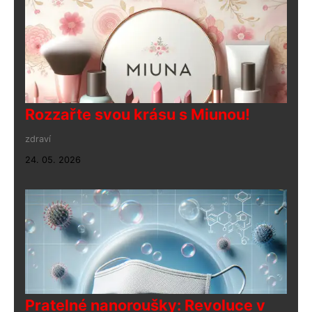
Rozzařte svou krásu s Miunou!
zdraví
24. 05. 2026
Pratelné nanoroušky: Revoluce v