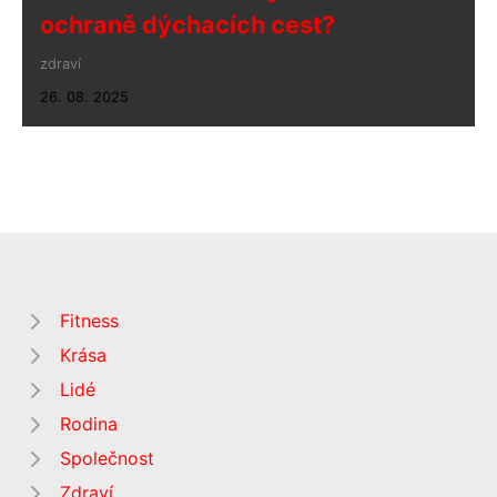
ochraně dýchacích cest?
zdraví
26. 08. 2025
Fitness
Krása
Lidé
Rodina
Společnost
Zdraví