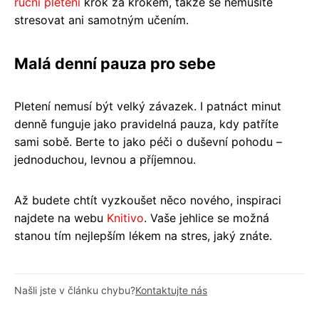
ruční pletení
krok za krokem, takže se nemusíte
stresovat ani samotným učením.
Malá denní pauza pro sebe
Pletení nemusí být velký závazek. I patnáct minut
denně funguje jako pravidelná pauza, kdy patříte
sami sobě. Berte to jako péči o duševní pohodu –
jednoduchou, levnou a příjemnou.
Až budete chtít vyzkoušet něco nového, inspiraci
najdete na webu
Knitivo
. Vaše jehlice se možná
stanou tím nejlepším lékem na stres, jaký znáte.
Našli jste v článku chybu?
Kontaktujte nás