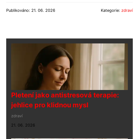
Publikováno: 21. 06. 2026
Kategorie:
zdraví
Pletení jako antistresová terapie:
jehlice pro klidnou mysl
zdraví
21. 06. 2026