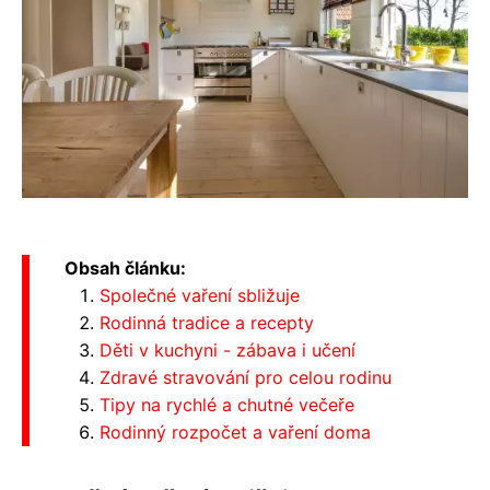
Obsah článku:
Společné vaření sbližuje
Rodinná tradice a recepty
Děti v kuchyni - zábava i učení
Zdravé stravování pro celou rodinu
Tipy na rychlé a chutné večeře
Rodinný rozpočet a vaření doma