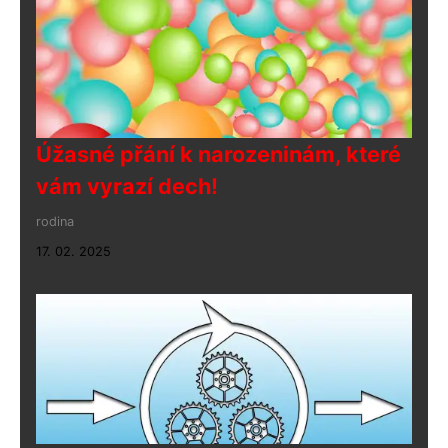
Úžasné přání k narozeninám, které
vám vyrazí dech!
rodina
17. 02. 2025