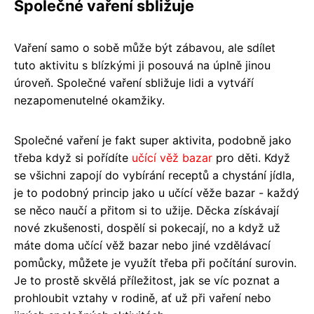
Společné vaření sbližuje
Vaření samo o sobě může být zábavou, ale sdílet
tuto aktivitu s blízkými ji posouvá na úplně jinou
úroveň. Společné vaření sbližuje lidi a vytváří
nezapomenutelné okamžiky.
Společné vaření je fakt super aktivita, podobně jako
třeba když si pořídíte
učící věž bazar
pro děti. Když
se všichni zapojí do vybírání receptů a chystání jídla,
je to podobný princip jako u učící věže bazar - každý
se něco naučí a přitom si to užije. Děcka získávají
nové zkušenosti, dospělí si pokecají, no a když už
máte doma učící věž bazar nebo jiné vzdělávací
pomůcky, můžete je využít třeba při počítání surovin.
Je to prostě skvělá příležitost, jak se víc poznat a
prohloubit vztahy v rodině, ať už při vaření nebo