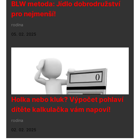
BLW metoda: Jídlo dobrodružství
pro nejmenší!
rodina
05. 02. 2025
Holka nebo kluk? Výpočet pohlaví
dítěte kalkulačka vám napoví!
rodina
02. 02. 2025