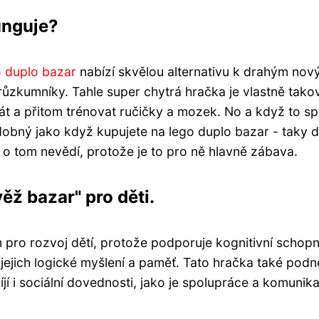
funguje?
o duplo bazar
nabízí skvělou alternativu k drahým nov
růzkumníky. Tahle super chytrá hračka je vlastně tako
át a přitom trénovat ručičky a mozek. No a když to sp
odobný jako když kupujete na lego duplo bazar - taky d
i o tom nevědí, protože je to pro ně hlavně zábava.
ěž bazar" pro děti.
pro rozvoj dětí, protože podporuje kognitivní schopnos
 jejich logické myšlení a paměť. Tato hračka také podn
í i sociální dovednosti, jako je spolupráce a komunika