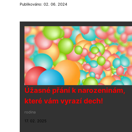
Publikováno: 02. 06. 2024
Úžasné přání k narozeninám,
které vám vyrazí dech!
rodina
17. 02. 2025