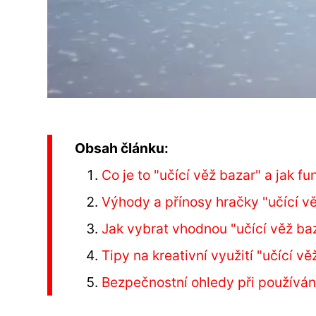
Obsah článku:
Co je to "učící věž bazar" a jak f
Výhody a přínosy hračky "učící vě
Jak vybrat vhodnou "učící věž baz
Tipy na kreativní využití "učící v
Bezpečnostní ohledy při používání