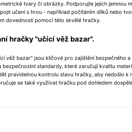
ometrické tvary či obrázky. Podporujte jejich jemnou 
spojit učení s hrou - například počítáním dílků nebo t
jem dovedností pomocí této skvělé hračky.
í hračky "učící věž bazar".
cí věž bazar" jsou klíčové pro zajištění bezpečného a 
a bezpečnostní standardy, které zaručují kvalitu mater
ět pravidelnou kontrolu stavu hračky, aby nedošlo 
ručuje se také využívat hračku pod dohledem dospělé