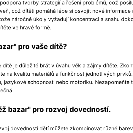
odpora tvorby strategií a řešení problémů, což posiluj
veň, což dítěti pomáhá lépe si osvojit nové informace
otože náročné úkoly vyžadují koncentraci a snahu dokonč
těte ve hravé formě.
zar" pro vaše dítě?
 dítě je důležité brát v úvahu věk a zájmy dítěte. Zko
jte na kvalitu materiálů a funkčnost jednotlivých prvk
u, jazykové schopnosti nebo motoriku. Nezapomeňte t
pečná.
věž bazar" pro rozvoj dovedností.
rozvoj dovedností dětí můžete zkombinovat různé barev