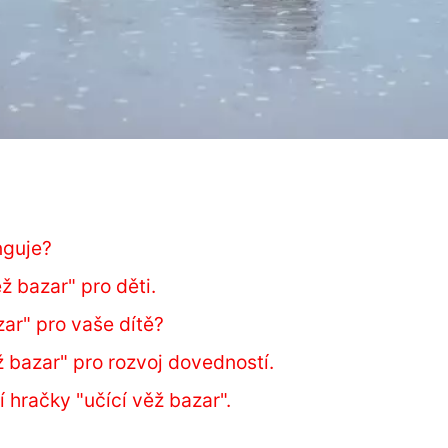
unguje?
ž bazar" pro děti.
ar" pro vaše dítě?
ěž bazar" pro rozvoj dovedností.
 hračky "učící věž bazar".