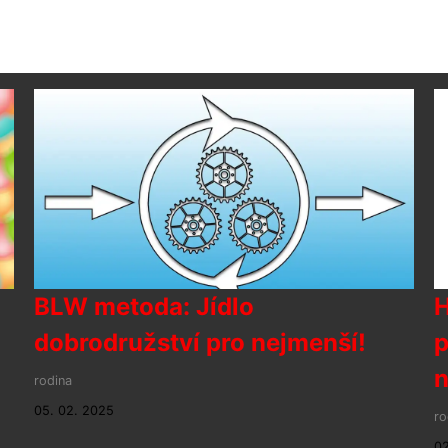
BLW metoda: Jídlo
H
dobrodružství pro nejmenší!
p
n
rodina
05. 02. 2025
ro
02