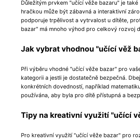
Důležitým prvkem "učící věže bazaru" je také p
hračkou může být zábavná a interaktivní záro
podporuje trpělivost a vytrvalost u dítěte, pr
bazar" má mnoho výhod pro celkový rozvoj dí
Jak vybrat vhodnou "učící věž ba
Při výběru vhodné "učící věže bazar" pro vaše
kategorii a jestli je dostatečně bezpečná. Dbe
konkrétních dovedností, například matematik
používána, aby byla pro dítě přístupná a bez
Tipy na kreativní využití "učící 
Pro kreativní využití "učící věže bazar" pro 