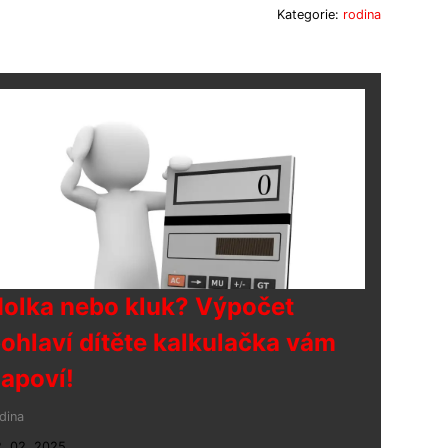
Kategorie:
rodina
olka nebo kluk? Výpočet
ohlaví dítěte kalkulačka vám
apoví!
dina
. 02. 2025