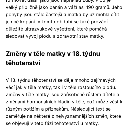
formovat další, jako jsou například zuby. Plod je
velký přibližně jako banán a váží asi 190 gramů. Jeho
pohyby jsou stále častější a matka by už mohla cítit
jemné kopání. V tomto období se také provádí
důležité ultrazvukové vyšetření, které pomáhá
sledovat vývoj plodu a zdravotní stav matky.
Změny v těle matky v 18. týdnu
těhotenství
V 18. týdnu těhotenství se děje mnoho zajímavých
věcí jak v těle matky, tak i v těle rostoucího plodu.
Změny v těle matky jsou způsobené růstem dítěte a
změnami hormonálních hladin v těle, což může vést k
různým potížím a příznakům. Následující text se
zaměřuje na některé z nejvýznamnějších změn, které
se objevují v této fázi těhotenství u matky.