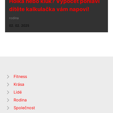
Holka nebo kluk? Výpočet pohlaví
dítěte kalkulačka vám napoví!
rodina
02. 02. 2025
Fitness
Krása
Lidé
Rodina
Společnost