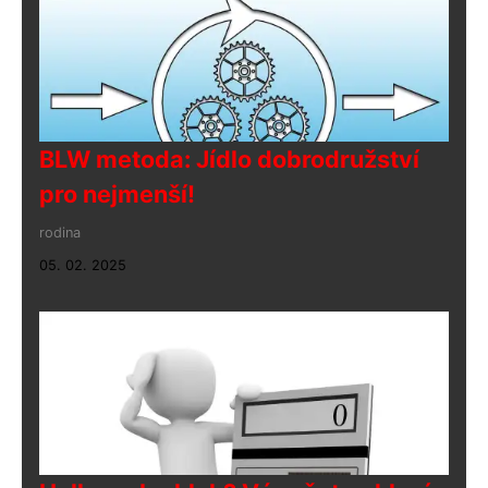
BLW metoda: Jídlo dobrodružství
pro nejmenší!
rodina
05. 02. 2025