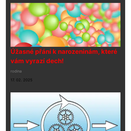
Úžasné přání k narozeninám, které
vám vyrazí dech!
rodina
17. 02. 2025