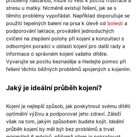
problémy nastanou, může to vést k pocitu frustrace a
stresu u matky. Nicméně existují řešení, jak se s
těmito problémy vypořádat. Například doporučuje se
použití tepelných balení na prsa k úlevě od
bolesti
a
podporování laktace, provádění jednoduchých
cvičení na zlepšení polohy při kojení a konzultaci s
odbornými poradci v oblasti kojení pro další rady a
informace o správném kojení vašeho dítěte.
Vyvarujte se pocitu beznaděje a hledejte pomoc při
řešení těchto běžných problémů spojených s kojením.
Jaký je ideální průběh kojení?
Kojení je nejlepší způsob, jak poskytnout svému dítěti
optimální výživu a podporovat jeho zdraví. Záleží
však na tom, jakým způsobem budete kojit. Ideální
průběh kojení by měl být bez problémů a trvat
minimálně 6 měsíců, přičemž cílem je pokračovat