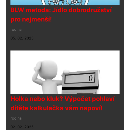
BLW metoda: Jídlo dobrodružství
pro nejmenší!
rodina
05. 02. 2025
Holka nebo kluk? Výpočet pohlaví
dítěte kalkulačka vám napoví!
rodina
02. 02. 2025