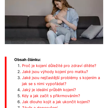
Obsah článku:
Proč je kojení důležité pro zdraví dítěte?
Jaké jsou výhody kojení pro matku?
Jaké jsou nejčastější problémy s kojením a
jak se s nimi vypořádat?
Jaký je ideální průběh kojení?
Kdy a jak začít s přikrmováním?
Jak dlouho kojit a jak ukončit kojení?
Závěr a doporučení.