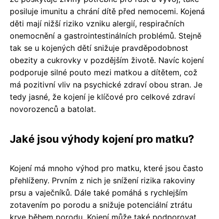
posiluje imunitu a chrání dítě před nemocemi. Kojená
děti mají nižší riziko vzniku alergií, respiračních
onemocnění a gastrointestinálních problémů. Stejně
tak se u kojených dětí snižuje pravděpodobnost
obezity a cukrovky v pozdějším životě. Navíc kojení
podporuje silné pouto mezi matkou a dítětem, což
má pozitivní vliv na psychické zdraví obou stran. Je
tedy jasné, že kojení je klíčové pro celkové zdraví
novorozenců a batolat.
Jaké jsou výhody kojení pro matku?
Kojení má mnoho výhod pro matku, které jsou často
přehlíženy. Prvním z nich je snížení rizika rakoviny
prsu a vaječníků. Dále také pomáhá s rychlejším
zotavením po porodu a snižuje potenciální ztrátu
krve během porodu. Kojení může také podporovat