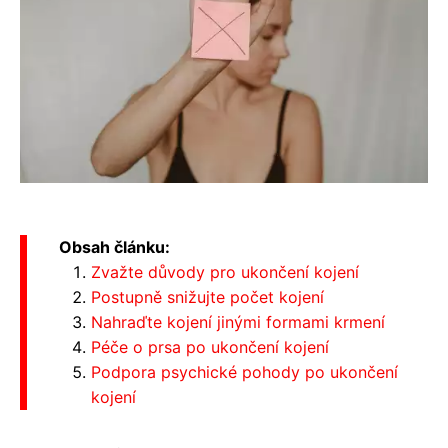
Obsah článku:
Zvažte důvody pro ukončení kojení
Postupně snižujte počet kojení
Nahraďte kojení jinými formami krmení
Péče o prsa po ukončení kojení
Podpora psychické pohody po ukončení
kojení