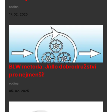
rodina
17. 02. 2025
BLW metoda: Jídlo dobrodružství
pro nejmenší!
rodina
05. 02. 2025