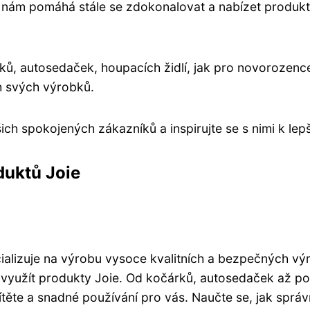
á nám pomáhá stále se zdokonalovat a nabízet produkt
ů, autosedaček, houpacích židlí, jak pro novorozence, 
h svých výrobků.
h spokojených zákazníků a inspirujte se s nimi k lepš
duktů Joie
ializuje na výrobu vysoce kvalitních a bezpečných vý
pe využít produkty Joie. Od kočárků, autosedaček až p
těte a snadné používání pro vás. Naučte se, jak správ