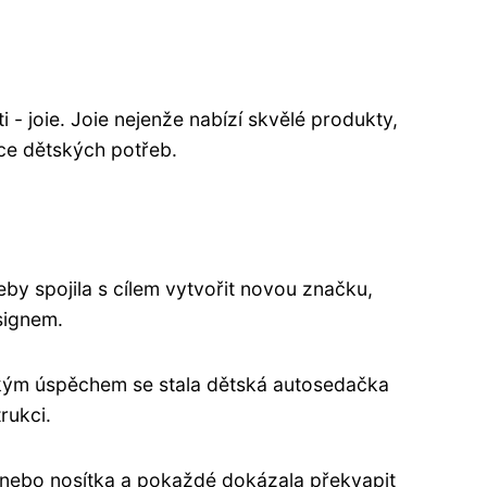
- joie. Joie nejenže nabízí skvělé produkty,
čce dětských potřeb.
by spojila s cílem vytvořit novou značku,
signem.
elkým úspěchem se stala dětská autosedačka
rukci.
la nebo nosítka a pokaždé dokázala překvapit