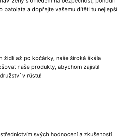
 navrženy s ohledem na bezpečnost, pohodlí
o batolata a dopřejte vašemu dítěti tu nejlepší
 židlí až po kočárky, naše široká škála
pšovat naše produkty, abychom zajistili
družství v růstu!
ostřednictvím svých hodnocení a zkušeností