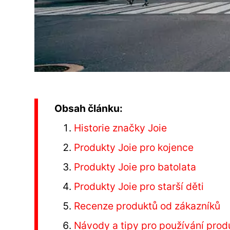
Obsah článku:
Historie značky Joie
Produkty Joie pro kojence
Produkty Joie pro batolata
Produkty Joie pro starší děti
Recenze produktů od zákazníků
Návody a tipy pro používání prod