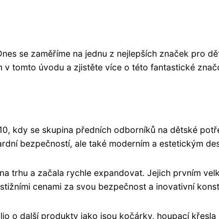
es se zaměříme na jednu z nejlepších značek pro děti 
ám v tomto úvodu a zjistěte více o této fantastické zna
10, kdy se skupina předních odborníků na dětské potře
ardní bezpečností, ale také moderním a estetickým de
 na trhu a začala rychle expandovat. Jejich prvním v
stižními cenami za svou bezpečnost a inovativní konst
lio o další produkty jako jsou kočárky, houpací křes