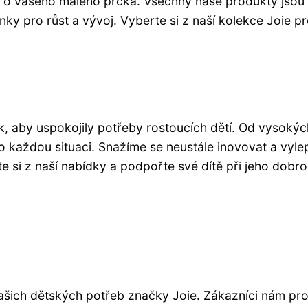
 o vašeho malého prcka. Všechny naše produkty jsou
nky pro růst a vývoj. Vyberte si z naší kolekce Joie pr
ak, aby uspokojily potřeby rostoucích dětí. Od vysokých
ro každou situaci. Snažíme se neustále inovovat a vyle
rte si z naší nabídky a podpořte své dítě při jeho dobro
našich dětských potřeb značky Joie. Zákazníci nám pr