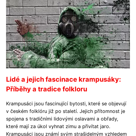
Lidé a jejich fascinace krampusáky:
Příběhy a tradice folkloru
Krampusáci jsou fascinující bytosti, které se objevují
v českém folklóru již po staletí. Jejich přítomnost je
spojena s tradičními lidovými oslavami a obřady,
které mají za úkol vyhnat zimu a přivítat jaro.
Krampusáci jsou známí svým strašidelným vzhledem