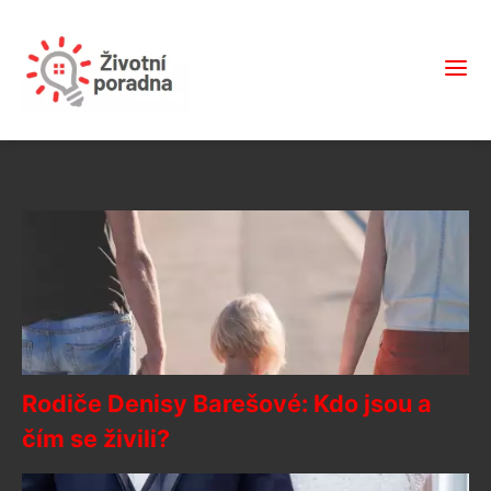
Rodiče Denisy Barešové: Kdo jsou a
čím se živili?