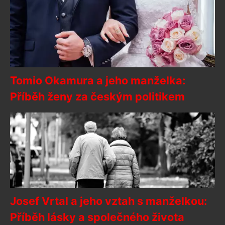
Tomio Okamura a jeho manželka:
Příběh ženy za českým politikem
Josef Vrtal a jeho vztah s manželkou:
Příběh lásky a společného života