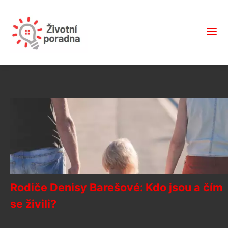
Rodiče Denisy Barešové: Kdo jsou a čím
se živili?