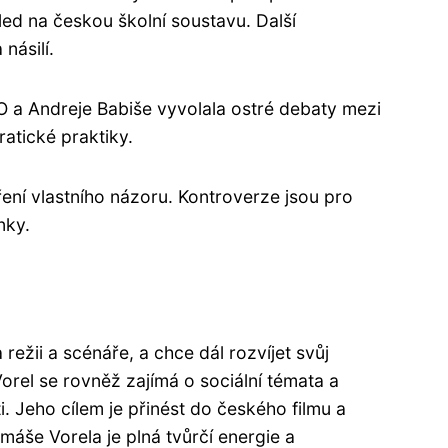
led na českou školní soustavu. Další
násilí.
NO a Andreje Babiše vyvolala ostré debaty mezi
atické praktiky.
ení vlastního názoru. Kontroverze jsou pro
nky.
ežii a scénáře, a chce dál rozvíjet svůj
orel se rovněž zajímá o sociální témata a
. Jeho cílem je přinést do českého filmu a
áše Vorela je plná tvůrčí energie a