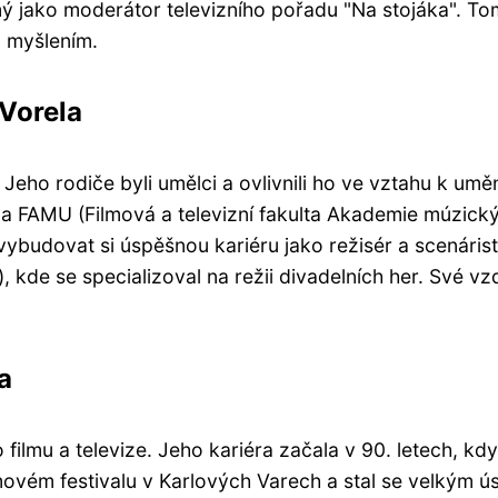
ámý jako moderátor televizního pořadu "Na stojáka". To
m myšlením.
 Vorela
Jeho rodiče byli umělci a ovlivnili ho ve vztahu k uměn
na FAMU (Filmová a televizní fakulta Akademie múzický
 vybudovat si úspěšnou kariéru jako režisér a scenár
 kde se specializoval na režii divadelních her. Své vz
a
mu a televize. Jeho kariéra začala v 90. letech, kdy r
lmovém festivalu v Karlových Varech a stal se velkým 