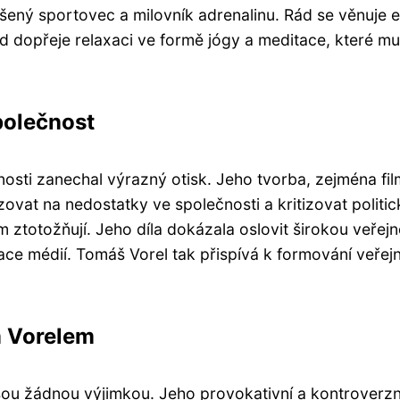
dšený sportovec a milovník adrenalinu. Rád se věnuje 
rád dopřeje relaxaci ve formě jógy a meditace, které 
polečnost
ti zanechal výrazný otisk. Jeho tvorba, zejména filmy
ovat na nedostatky ve společnosti a kritizovat politi
ím ztotožňují. Jeho díla dokázala oslovit širokou veřej
ace médií. Tomáš Vorel tak přispívá k formování veřejn
m Vorelem
u žádnou výjimkou. Jeho provokativní a kontroverzn