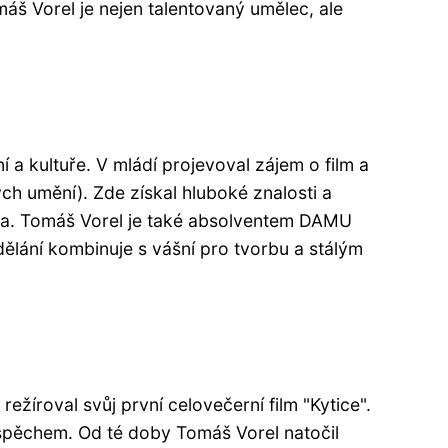
máš Vorel je nejen talentovaný umělec, ale
í a kultuře. V mládí projevoval zájem o film a
ch umění). Zde získal hluboké znalosti a
ista. Tomáš Vorel je také absolventem DAMU
dělání kombinuje s vášní pro tvorbu a stálým
ežíroval svůj první celovečerní film "Kytice".
úspěchem. Od té doby Tomáš Vorel natočil