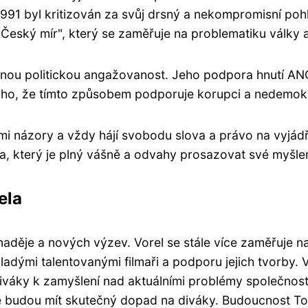
 1991 byl kritizován za svůj drsný a nekompromisní poh
eský mír", který se zaměřuje na problematiku války a 
evřenou politickou angažovanost. Jeho podpora hnutí A
z toho, že tímto způsobem podporuje korupci a nedemokr
mi názory a vždy hájí svobodu slova a právo na vyjádř
ta, který je plný vášně a odvahy prosazovat své myšle
ela
děje a nových výzev. Vorel se stále více zaměřuje na r
ladými talentovanými filmaři a podporu jejich tvorby. V
iváky k zamyšlení nad aktuálními problémy společnosti
é budou mít skutečný dopad na diváky. Budoucnost Tom