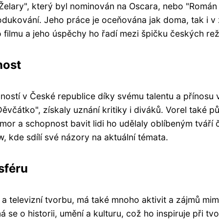
 "Želary", který byl nominován na Oscara, nebo "Román
odukování. Jeho práce je oceňována jak doma, tak i v 
filmu a jeho úspěchy ho řadí mezi špičku českých rež
nost
ostí v České republice díky svému talentu a přínosu 
Děvčátko", získaly uznání kritiky i diváků. Vorel také 
mor a schopnost bavit lidi ho udělaly oblíbeným tvář
, kde sdílí své názory na aktuální témata.
sféru
 televizní tvorbu, má také mnoho aktivit a zájmů mi
 se o historii, umění a kulturu, což ho inspiruje při tv