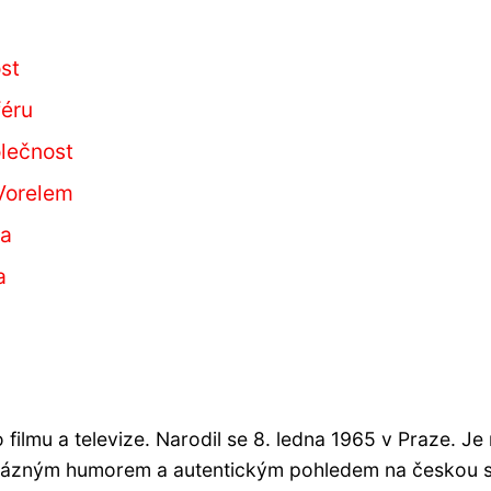
st
féru
olečnost
Vorelem
la
a
ilmu a televize. Narodil se 8. ledna 1965 v Praze. Je
érázným humorem a autentickým pohledem na českou sp