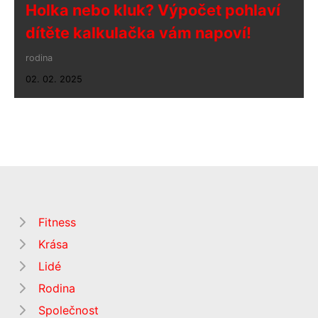
Holka nebo kluk? Výpočet pohlaví
dítěte kalkulačka vám napoví!
rodina
02. 02. 2025
Fitness
Krása
Lidé
Rodina
Společnost