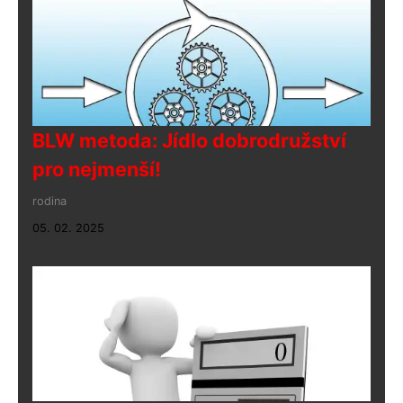
BLW metoda: Jídlo dobrodružství
pro nejmenší!
rodina
05. 02. 2025