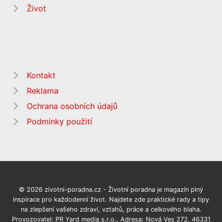
Život
Kontakt
Reklama
Ochrana osobních údajů
Podmínky použití
© 2026 zivotni-poradna.cz - Životní poradna je magazín plný
inspirace pro každodenní život. Najdete zde praktické rady a tipy
na zlepšení vašeho zdraví, vztahů, práce a celkového blaha.
Provozovatel: PR Yard media s.r.o., Adresa: Nová Ves 272, 46331