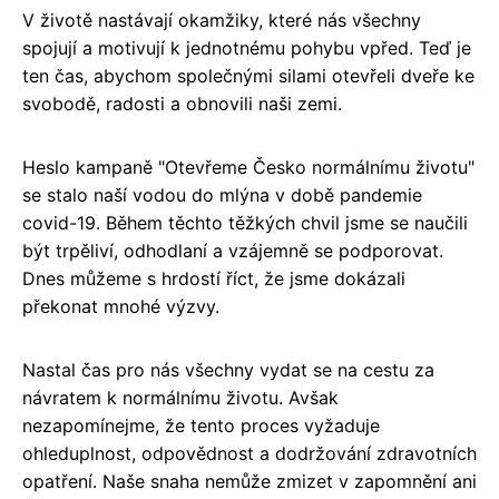
V životě nastávají okamžiky, které nás všechny
spojují a motivují k jednotnému pohybu vpřed. Teď je
ten čas, abychom společnými silami otevřeli dveře ke
svobodě, radosti a obnovili naši zemi.
Heslo kampaně "Otevřeme Česko normálnímu životu"
se stalo naší vodou do mlýna v době pandemie
covid-19. Během těchto těžkých chvil jsme se naučili
být trpěliví, odhodlaní a vzájemně se podporovat.
Dnes můžeme s hrdostí říct, že jsme dokázali
překonat mnohé výzvy.
Nastal čas pro nás všechny vydat se na cestu za
návratem k normálnímu životu. Avšak
nezapomínejme, že tento proces vyžaduje
ohleduplnost, odpovědnost a dodržování zdravotních
opatření. Naše snaha nemůže zmizet v zapomnění ani