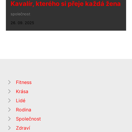
Kavalír, kterého si přeje každá žena
společnost
26. 09. 2025
Fitness
Krása
Lidé
Rodina
Společnost
Zdraví