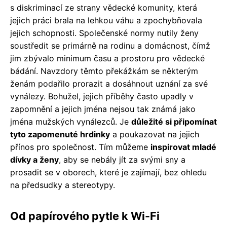
s diskriminací ze strany vědecké komunity, která
jejich práci brala na lehkou váhu a zpochybňovala
jejich schopnosti. Společenské normy nutily ženy
soustředit se primárně na rodinu a domácnost, čímž
jim zbývalo minimum času a prostoru pro vědecké
bádání. Navzdory těmto překážkám se některým
ženám podařilo prorazit a dosáhnout uznání za své
vynálezy. Bohužel, jejich příběhy často upadly v
zapomnění a jejich jména nejsou tak známá jako
jména mužských vynálezců. Je
důležité si připomínat
tyto zapomenuté hrdinky
a poukazovat na jejich
přínos pro společnost. Tím můžeme
inspirovat mladé
dívky a ženy
, aby se nebály jít za svými sny a
prosadit se v oborech, které je zajímají, bez ohledu
na předsudky a stereotypy.
Od papírového pytle k Wi-Fi