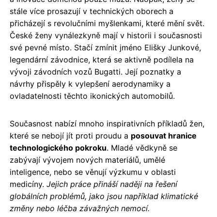
stále více prosazují v technických oborech a
přicházejí s revolučními myšlenkami, které mění svět.
České ženy vynálezkyně mají v historii i současnosti
své pevné místo. Stačí zmínit jméno Elišky Junkové,
legendární závodnice, která se aktivně podílela na
vývoji závodních vozů Bugatti. Její poznatky a
návrhy přispěly k vylepšení aerodynamiky a
ovladatelnosti těchto ikonických automobilů.
Současnost nabízí mnoho inspirativních příkladů žen,
které se nebojí jít proti proudu a
posouvat hranice
technologického pokroku
. Mladé vědkyně se
zabývají vývojem nových materiálů, umělé
inteligence, nebo se věnují výzkumu v oblasti
medicíny.
Jejich práce přináší naději na řešení
globálních problémů, jako jsou například klimatické
změny nebo léčba závažných nemocí.