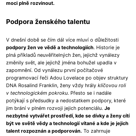
moci plně rozvinout.
Podpora ženského talentu
V dnešní době se čím dál více mluví o důležitosti
podpory žen ve vědě a technologiích
. Historie je
plná příkladů neuvěřitelných žen, jejichž vynálezy
změnily svět, ale jejichž jména bohužel upadla v
zapomnění. Od vynálezu první počítačové
programovací řeči Adou Lovelace po objev struktury
DNA Rosalind Franklin, ženy vždy hrály
klíčovou roli
v technologickém pokroku
. Přesto se i nadále
potýkají s předsudky a nedostatkem podpory, které
jim brání v plném rozvoji jejich potenciálu.
Je
nezbytné vytvářet prostředí, kde se dívky a ženy cítí
být ve světě vědy a technologií vítané a kde je jejich
talent rozpoznán a podporován.
To zahrnuje