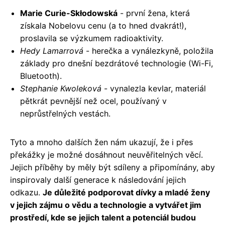
Marie Curie-Skłodowská
- první žena, která
získala Nobelovu cenu (a to hned dvakrát!),
proslavila se výzkumem radioaktivity.
Hedy Lamarrová
- herečka a vynálezkyně, položila
základy pro dnešní bezdrátové technologie (Wi-Fi,
Bluetooth).
Stephanie Kwoleková
- vynalezla kevlar, materiál
pětkrát pevnější než ocel, používaný v
neprůstřelných vestách.
Tyto a mnoho dalších žen nám ukazují, že i přes
překážky je možné dosáhnout neuvěřitelných věcí.
Jejich příběhy by měly být sdíleny a připomínány, aby
inspirovaly další generace k následování jejich
odkazu.
Je důležité podporovat dívky a mladé ženy
v jejich zájmu o vědu a technologie a vytvářet jim
prostředí, kde se jejich talent a potenciál budou