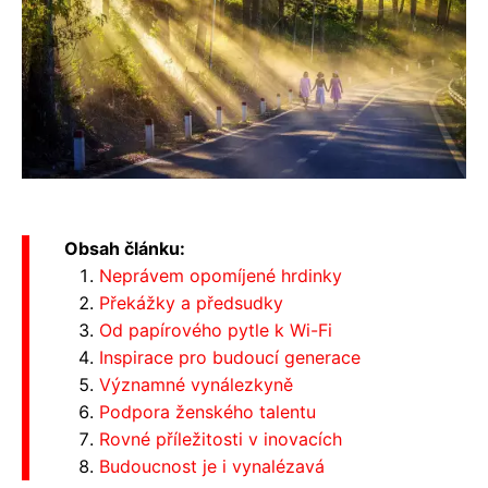
Obsah článku:
Neprávem opomíjené hrdinky
Překážky a předsudky
Od papírového pytle k Wi-Fi
Inspirace pro budoucí generace
Významné vynálezkyně
Podpora ženského talentu
Rovné příležitosti v inovacích
Budoucnost je i vynalézavá