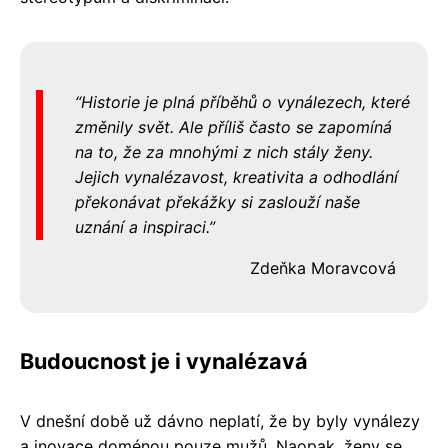
Historie je plná příběhů o vynálezech, které
změnily svět. Ale příliš často se zapomíná
na to, že za mnohými z nich stály ženy.
Jejich vynalézavost, kreativita a odhodlání
překonávat překážky si zaslouží naše
uznání a inspiraci.
Zdeňka Moravcová
Budoucnost je i vynalézavá
V dnešní době už dávno neplatí, že by byly vynálezy
a inovace doménou pouze mužů. Naopak, ženy se