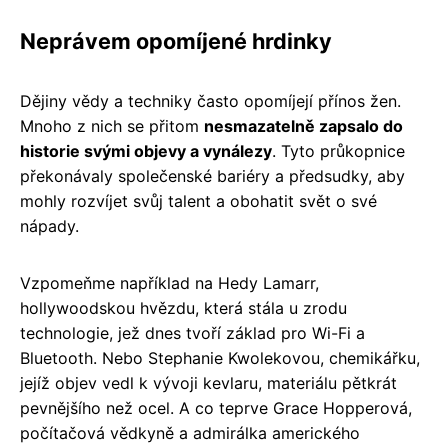
Neprávem opomíjené hrdinky
Dějiny vědy a techniky často opomíjejí přínos žen.
Mnoho z nich se přitom
nesmazatelně zapsalo do
historie svými objevy a vynálezy
. Tyto průkopnice
překonávaly společenské bariéry a předsudky, aby
mohly rozvíjet svůj talent a obohatit svět o své
nápady.
Vzpomeňme například na Hedy Lamarr,
hollywoodskou hvězdu, která stála u zrodu
technologie, jež dnes tvoří základ pro Wi-Fi a
Bluetooth. Nebo Stephanie Kwolekovou, chemikářku,
jejíž objev vedl k vývoji kevlaru, materiálu pětkrát
pevnějšího než ocel. A co teprve Grace Hopperová,
počítačová vědkyně a admirálka amerického