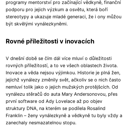
programy mentorství pro začínající vědkyně, finanční
podporu pro jejich výzkum a osvětu, která boří
stereotypy a ukazuje mladé generaci, že i ony můžou
být skvělými vynálezkyněmi.
Rovné příležitosti v inovacích
V dnešní době se čím dál více mluví o důležitosti
rovných příležitostí, a to ve všech oblastech života.
Inovace a věda nejsou výjimkou. Historie je plná žen,
jejichž vynálezy změnily svět, ačkoliv se o nich často
nemluví tolik jako o jejich mužských protějšcích. Od
vynálezu stěračů do auta Mary Andersonovou, přes
první software od Ady Lovelace až po objev
struktury DNA, na kterém se podílela Rosalind
Franklin – ženy vynálezkyně a vědkyně tu byly vždy a
zanechaly nesmazatelnou stopu.