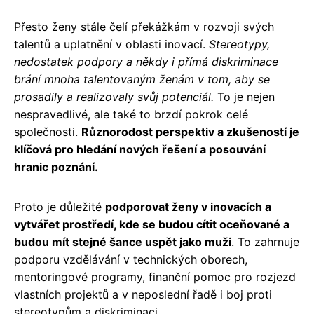
Přesto ženy stále čelí překážkám v rozvoji svých
talentů a uplatnění v oblasti inovací.
Stereotypy,
nedostatek podpory a někdy i přímá diskriminace
brání mnoha talentovaným ženám v tom, aby se
prosadily a realizovaly svůj potenciál.
To je nejen
nespravedlivé, ale také to brzdí pokrok celé
společnosti.
Různorodost perspektiv a zkušeností je
klíčová pro hledání nových řešení a posouvání
hranic poznání.
Proto je důležité
podporovat ženy v inovacích a
vytvářet prostředí, kde se budou cítit oceňované a
budou mít stejné šance uspět jako muži
. To zahrnuje
podporu vzdělávání v technických oborech,
mentoringové programy, finanční pomoc pro rozjezd
vlastních projektů a v neposlední řadě i boj proti
stereotypům a diskriminaci.