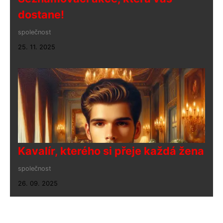
dostane!
společnost
25. 11. 2025
Kavalír, kterého si přeje každá žena
společnost
26. 09. 2025