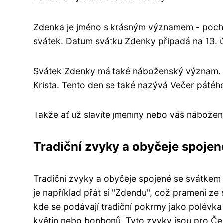
Zdenka je jméno s krásným významem - pocház
svátek. Datum svátku Zdenky připadá na 13. 
Svátek Zdenky má také náboženský význam. 13. ú
Krista. Tento den se také nazývá Večer pátého
Takže ať už slavíte jmeniny nebo váš nábožen
Tradiční zvyky a obyčeje spoje
Tradiční zvyky a obyčeje spojené se svátkem
je například přát si "Zdendu", což pramení ze
kde se podávají tradiční pokrmy jako polévk
květin nebo bonbonů. Tyto zvyky jsou pro Čes