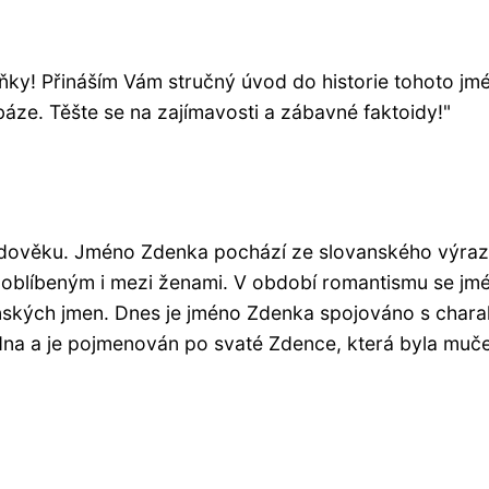
eňky! Přináším Vám stručný úvod do historie tohoto j
áze. Těšte se na zajímavosti a zábavné faktoidy!"
ředověku. Jméno Zdenka pochází ze slovanského výra
oblíbeným i mezi ženami. V období romantismu se jm
ženských jmen. Dnes je jméno Zdenka spojováno s chara
edna a je pojmenován po svaté Zdence, která byla muče