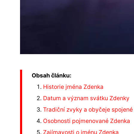
Obsah článku:
Historie jména Zdenka
Datum a význam svátku Zdenky
Tradiční zvyky a obyčeje spojen
Osobnosti pojmenované Zdenka
Zajímavosti o jménu Zdenka