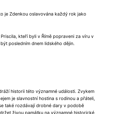
to je Zdenkou oslavována každý rok jako
iscila, kteří byli v Římě popraveni za víru v
 být posledním dnem lidského dějin.
áží historii této významné události. Zvykem
em je slavnostní hostina s rodinou a přáteli,
se také rozdávají drobné dary v podobě
udržet živou památku na významné historické