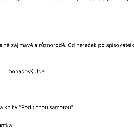
lně zajímavé a různorodé. Od hereček po spisovatelky
lmu Limonádový Joe
ka knihy "Pod tichou samotou"
antka