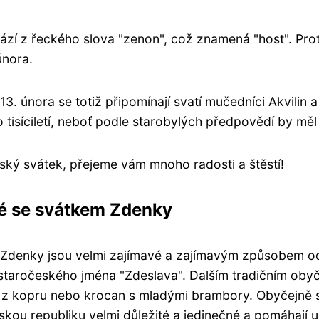
í z řeckého slova "zenon", což znamená "host". Pro
února.
nora se totiž připomínají svatí mučedníci Akvilin a Pr
 tisíciletí, neboť podle starobylých předpovědí by měl
ský svátek, přejeme vám mnoho radosti a štěstí!
né se svátkem Zdenky
 Zdenky jsou velmi zajímavé a zajímavým způsobem odr
 staročeského jména "Zdeslava". Dalším tradičním obyčej
a z kopru nebo krocan s mladými brambory. Obyčejně 
kou republiku velmi důležité a jedinečné a pomáhají 