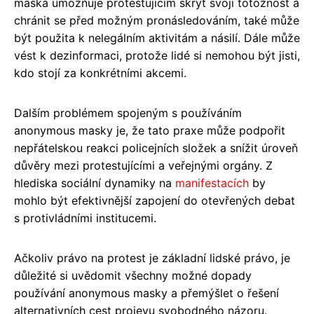
maska umožňuje protestujícím skrýt svoji totožnost a
chránit se před možným pronásledováním, také může
být použita k nelegálním aktivitám a násilí. Dále může
vést k dezinformaci, protože lidé si nemohou být jisti,
kdo stojí za konkrétními akcemi.
Dalším problémem spojeným s používáním
anonymous masky je, že tato praxe může podpořit
nepřátelskou reakci policejních složek a snížit úroveň
důvěry mezi protestujícími a veřejnými orgány. Z
hlediska sociální dynamiky na
manifestacích
by
mohlo být efektivnější zapojení do otevřených debat
s protivládními institucemi.
Ačkoliv právo na protest je základní lidské právo, je
důležité si uvědomit všechny možné dopady
používání anonymous masky a přemýšlet o řešení
alternativních cest projevu svobodného názoru.