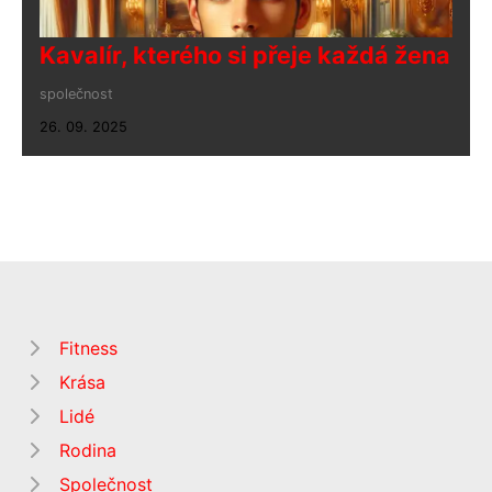
Kavalír, kterého si přeje každá žena
společnost
26. 09. 2025
Fitness
Krása
Lidé
Rodina
Společnost