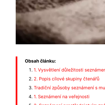
Obsah článku:
1. Vysvětlení důležitosti seznáme
2. Popis cílové skupiny čtenářů
Tradiční způsoby seznámení s mu
1. Seznámení na veřejnosti