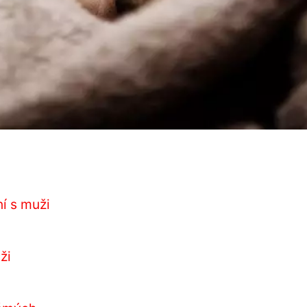
ní s muži
ži