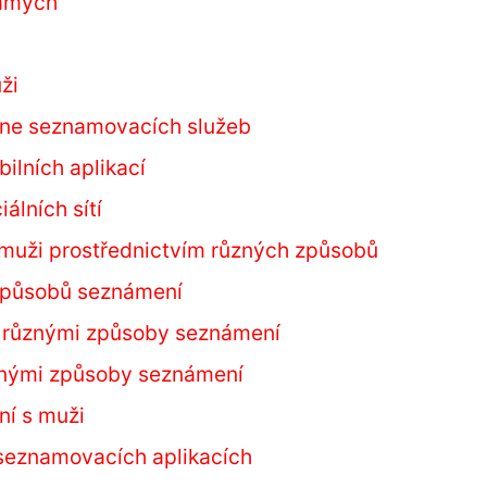
námých
ži
line seznamovacích služeb
ilních aplikací
álních sítí
muži prostřednictvím různých způsobů
 způsobů seznámení
s různými způsoby seznámení
ůznými způsoby seznámení
ní s muži
na seznamovacích aplikacích