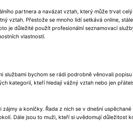
ního partnera a navázat vztah, který může trvat celý 
tný vztah. Přestože se mnoho lidí setkává online, stál
o je důležité použít profesionální seznamovací služb
stních vlastností.
 službami bychom se rádi podrobně věnovali popisu c
ategorií, kteří hledají vážný vztah nebo jen přátelst
ými zájmy a koníčky. Řada z nich se v dnešní uspěchan
olí. Dále jsou to muži, kteří si uvědomují důležitost 