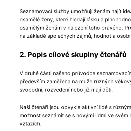
Seznamovací služby umožňují ženám najít ideál
osamělé ženy, které hledají lásku a plnohodno
osamělým ženám v nalezení toho pravého. Prot
na základě společných zájmů, hodnot a osobno
2. Popis cílové skupiny čtenářů
V druhé části našeho průvodce seznamovacími
především zaměřena na muže různých věkových k
svobodní, rozvedení nebo již mají děti.
Naši čtenáři jsou obvykle aktivní lidé s různ
možnost seznámit se s novými lidmi ve svém ok
vztazích.