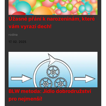
Úžasné přání k narozeninám, které
vám vyrazí dech!
rodina
17. 02. 2025
BLW metoda: Jídlo dobrodružství
pro nejmenší!