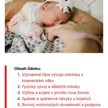
Obsah článku:
Významné fáze vývoje miminka v
kojeneckém věku
Fyzický vývoj a důležité milníky
Výživa a kojení v prvním roce života
Spánek a spánkové návyky u kojenců
Rozvoj motorických dovedností a podpora