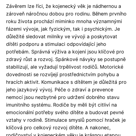
Závěrem lze říci, že kojenecký věk je nádhernou a
zároveň náročnou dobou pro rodinu. Během prvního
roku života prochází miminko mnoha významnými
fázemi vývoje, jak fyzickým, tak i psychickým. Je
důležité sledovat milníky ve vývoji a poskytovat
dítěti podporu a stimulaci odpovídající jeho
potřebám. Správná výživa a kojení jsou klíčové pro
zdravý růst a rozvoj. Spánkové návyky se postupně
stabilizují, ale vyžadují trpělivost rodičů. Motorické
dovednosti se rozvíjejí prostřednictvím pohybu a
hracích aktivit. Komunikace s dítětem je důležitá pro
jeho jazykový vývoj. Péče o zdraví a prevence
nemocí jsou nezbytné pro udržení dobrého stavu
imunitního systému. Rodiče by měli být citliví na
emocionální potřeby svého dítěte a budovat pevné
vztahy v rodině. Stimulace smyslů pomocí hraček je
klíčová pro celkový rozvoj dítěte. A nakonec,
rodičovství v kojeneckém věku je krásnou etapou,