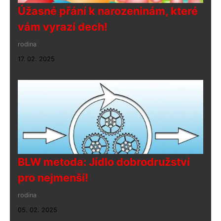
Úžasné přání k narozeninám, které
vám vyrazí dech!
rodina
17. 02. 2025
BLW metoda: Jídlo dobrodružství
pro nejmenší!
rodina
05. 02. 2025