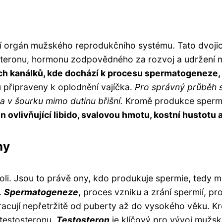
ní orgán mužského reprodukčního systému. Tato dvojice
osteronu, hormonu zodpovědného za rozvoj a udržení
h kanálků, kde dochází k procesu spermatogeneze, 
u připraveny k oplodnění vajíčka.
Pro správný průběh s
ena v šourku mimo dutinu břišní.
Kromě produkce spermií 
 ovlivňující libido, svalovou hmotu, kostní hustotu a
ny
roli. Jsou to právě ony, kdo produkuje spermie, tedy 
.
Spermatogeneze
, proces vzniku a zrání spermií, p
pracují nepřetržitě od puberty až do vysokého věku. K
testosteronu.
Testosteron
je klíčový pro vývoj mužsk