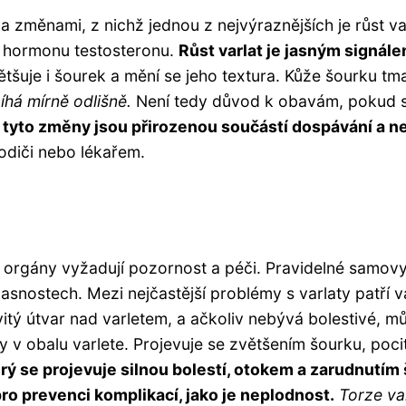
měnami, z nichž jednou z nejvýraznějších je růst varl
 hormonu testosteronu.
Růst varlat je jasným signále
tšuje i šourek a mění se jeho textura. Kůže šourku tma
há mírně odlišně.
Není tedy důvod k obavám, pokud se 
že tyto změny jsou přirozenou součástí dospávání a n
odiči nebo lékařem.
ní orgány vyžadují pozornost a péči. Pravidelné samov
asnostech. Mezi nejčastější problémy s varlaty patří va
tý útvar nad varletem, a ačkoliv nebývá bolestivé, mů
v obalu varlete. Projevuje se zvětšením šourku, pocit
terý se projevuje silnou bolestí, otokem a zarudnutím
pro prevenci komplikací, jako je neplodnost.
Torze var