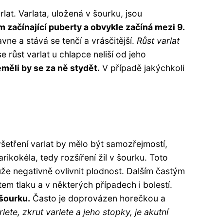
at. Varlata, uložená v šourku, jsou
m začínající puberty a obvykle začíná mezi 9.
vne a stává se tenčí a vrásčitější.
Růst varlat
růst varlat u chlapce neliší od jeho
eměli by se za ně stydět.
V případě jakýchkoli
yšetření varlat by mělo být samozřejmostí,
rikokéla, tedy rozšíření žil v šourku. Toto
že negativně ovlivnit plodnost. Dalším častým
em tlaku a v některých případech i bolestí.
 šourku.
Často je doprovázen horečkou a
lete, zkrut varlete a jeho stopky, je akutní