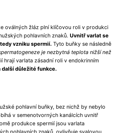
 oválných žláz plní klíčovou roli v produkci
 mužských pohlavních znaků.
Uvnitř varlat se
tedy vzniku spermií.
Tyto buňky se následně
permatogeneze je nezbytná teplota nižší než
hrají varlata zásadní roli v endokrinním
 další důležité funkce.
mužské pohlavní buňky, bez nichž by nebylo
robíhá v semenotvorných kanálcích uvnitř
romě produkce spermií jsou varlata
ých pohlavních znaků, ovlivňuje svalovou