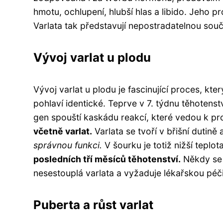
hmotu, ochlupení, hlubší hlas a libido. Jeho 
Varlata tak představují nepostradatelnou sou
Vývoj varlat u plodu
Vývoj varlat u plodu je fascinující proces, kte
pohlaví identické. Teprve v 7. týdnu těhotens
gen spouští kaskádu reakcí, které vedou k pr
včetně varlat.
Varlata se tvoří v břišní dutině
správnou funkci.
V šourku je totiž nižší teplot
posledních tří měsíců těhotenství.
Někdy se v
nesestouplá varlata a vyžaduje lékařskou péči
Puberta a růst varlat