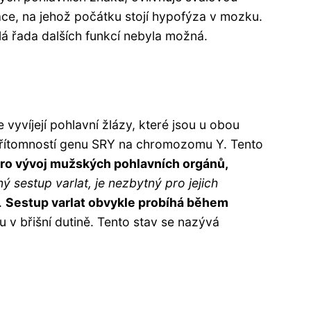
ace, na jehož počátku stojí hypofýza v mozku.
á řada dalších funkcí nebyla možná.
 vyvíjejí pohlavní žlázy, které jsou u obou
no přítomností genu SRY na chromozomu Y. Tento
pro vývoj mužských pohlavních orgánů,
 sestup varlat, je nezbytný pro jejich
.
Sestup varlat obvykle probíhá během
 v břišní dutině. Tento stav se nazývá