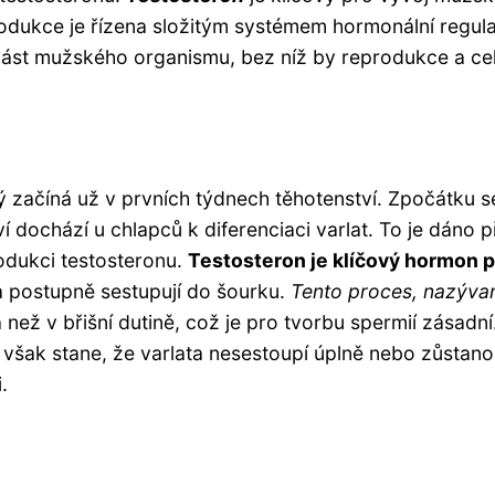
produkce je řízena složitým systémem hormonální regul
část mužského organismu, bez níž by reprodukce a cel
rý začíná už v prvních týdnech těhotenství. Zpočátku se
tví dochází u chlapců k diferenciaci varlat. To je dá
odukci testosteronu.
Testosteron je klíčový hormon 
 a postupně sestupují do šourku.
Tento proces, nazývaný
a než v břišní dutině, což je pro tvorbu spermií zásadní
šak stane, že varlata nesestoupí úplně nebo zůstanou
.