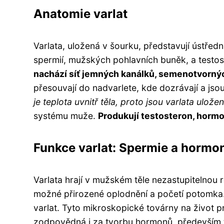
Anatomie varlat
Varlata, uložená v šourku, představují ústřed
spermií, mužských pohlavních buněk, a test
nachází síť jemných kanálků, semenotvornýc
přesouvají do nadvarlete, kde dozrávají a jso
je teplota uvnitř těla, proto jsou varlata ulož
systému muže.
Produkují testosteron, hormon
Funkce varlat: Spermie a hormo
Varlata hrají v mužském těle nezastupitelnou 
možné přirozené oplodnění a početí potomka
varlat. Tyto mikroskopické továrny na život 
zodpovědná i za tvorbu hormonů, především 