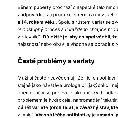
Během puberty prochází chlapecké tělo mnoha z
zodpovědná za produkci spermií a mužského
a 14. rokem věku.
Spolu s růstem varlat se zvě
je postupný proces a u každého chlapce probí
vrstevníků.
Důležité je, aby chlapci věděli, 
nejasností nebo obav je vhodné se poradit s r
Časté problémy s varlaty
Muži si často neuvědomují, že i jejich pohlav
stejně jako návštěva urologa při jakýchkoli nej
onemocnění se projevuje jako měkký, hrudkovi
problémem je hydrokéla, nahromadění tekutiny 
Zánět varlete (orchitida) je závažný stav, k
zimnicí.
Včasná léčba antibiotiky je zásadní 