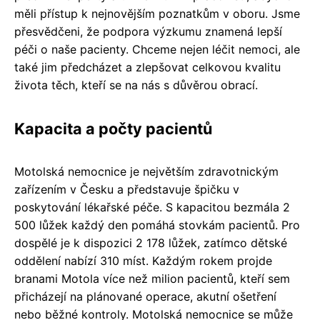
měli přístup k nejnovějším poznatkům v oboru. Jsme
přesvědčeni, že podpora výzkumu znamená lepší
péči o naše pacienty. Chceme nejen léčit nemoci, ale
také jim předcházet a zlepšovat celkovou kvalitu
života těch, kteří se na nás s důvěrou obrací.
Kapacita a počty pacientů
Motolská nemocnice je největším zdravotnickým
zařízením v Česku a představuje špičku v
poskytování lékařské péče. S kapacitou bezmála 2
500 lůžek každý den pomáhá stovkám pacientů. Pro
dospělé je k dispozici 2 178 lůžek, zatímco dětské
oddělení nabízí 310 míst. Každým rokem projde
branami Motola více než milion pacientů, kteří sem
přicházejí na plánované operace, akutní ošetření
nebo běžné kontroly. Motolská nemocnice se může