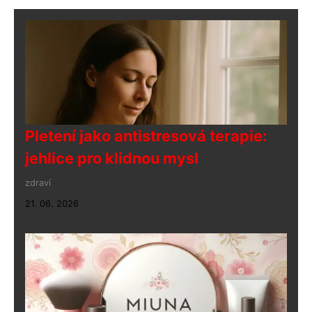
Pletení jako antistresová terapie:
jehlice pro klidnou mysl
zdraví
21. 06. 2026