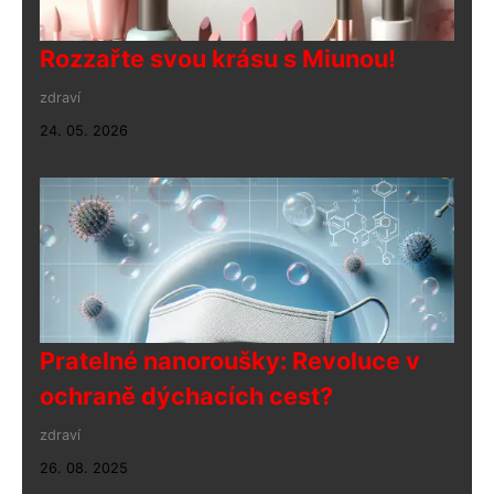
Rozzařte svou krásu s Miunou!
zdraví
24. 05. 2026
Pratelné nanoroušky: Revoluce v
ochraně dýchacích cest?
zdraví
26. 08. 2025