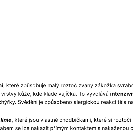
ní
, které způsobuje malý roztoč zvaný zákožka svrabov
 vrstvy kůže, kde klade vajíčka. To vyvolává
intenziv
ýřky. Svědění je způsobeno alergickou reakcí těla na 
linie
, které jsou vlastně chodbičkami, které si roztoči
rabem se lze nakazit přímým kontaktem s nakaženou os