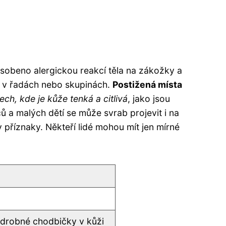
působeno alergickou reakcí těla na zákožky a
jí v řadách nebo skupinách.
Postižená místa
ech, kde je kůže tenká a citlivá
, jako jsou
ců a malých dětí se může svrab projevit i na
 příznaky. Někteří lidé mohou mít jen mírné
, drobné chodbičky v kůži