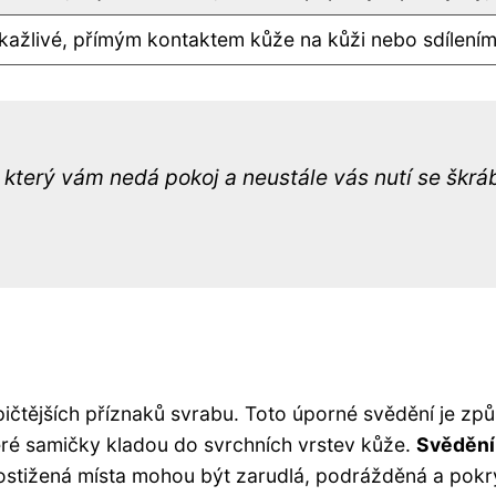
ažlivé, přímým kontaktem kůže na kůži nebo sdílením 
 který vám nedá pokoj a neustále vás nutí se škráb
typičtějších příznaků svrabu. Toto úporné svědění je z
které samičky kladou do svrchních vrstev kůže.
Svědění 
stižená místa mohou být zarudlá, podrážděná a pokr