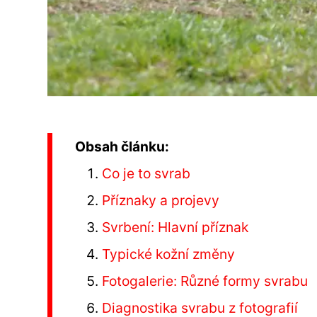
Obsah článku:
Co je to svrab
Příznaky a projevy
Svrbení: Hlavní příznak
Typické kožní změny
Fotogalerie: Různé formy svrabu
Diagnostika svrabu z fotografií