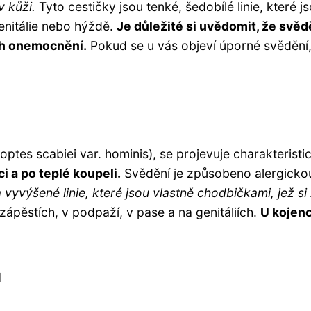
v kůži.
Tyto cestičky jsou tenké, šedobílé linie, které j
genitálie nebo hýždě.
Je důležité si uvědomit, že sv
ch onemocnění.
Pokud se u vás objeví úporné svědění, 
tes scabiei var. hominis), se projevuje charakterist
ci a po teplé koupeli.
Svědění je způsobeno alergickou
 vyvýšené linie, které jsou vlastně chodbičkami, jež s
 zápěstích, v podpaží, v pase a na genitáliích.
U kojenc
u