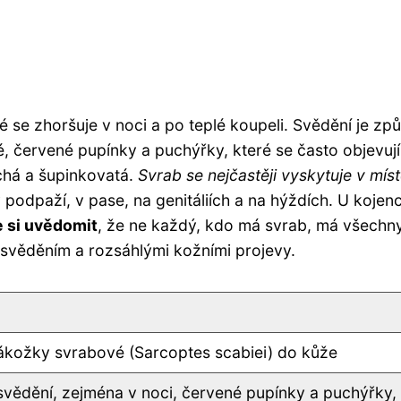
é se zhoršuje v noci a po teplé koupeli. Svědění je z
é, červené pupínky a puchýřky, které se často objevu
uchá a šupinkovatá.
Svrab se nejčastěji vyskytuje v míst
 podpaží, v pase, na genitáliích a na hýždích. U kojen
e si uvědomit
, že ne každý, kdo má svrab, má všechny
m svěděním a rozsáhlými kožními projevy.
ákožky svrabové (Sarcoptes scabiei) do kůže
 svědění, zejména v noci, červené pupínky a puchýřky