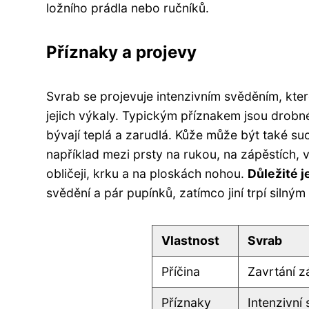
ložního prádla nebo ručníků.
Příznaky a projevy
Svrab se projevuje intenzivním svěděním, kter
jejich výkaly. Typickým příznakem jsou drobn
bývají teplá a zarudlá. Kůže může být také s
například mezi prsty na rukou, na zápěstích, v
obličeji, krku a na ploskách nohou.
Důležité j
svědění a pár pupínků, zatímco jiní trpí silný
Vlastnost
Svrab
Příčina
Zavrtání z
Příznaky
Intenzivní