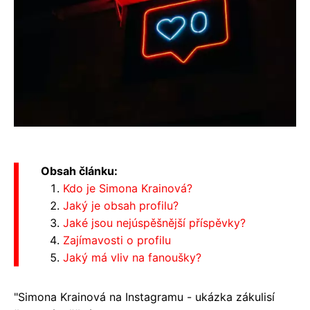
Obsah článku:
Kdo je Simona Krainová?
Jaký je obsah profilu?
Jaké jsou nejúspěšnější příspěvky?
Zajímavosti o profilu
Jaký má vliv na fanoušky?
"Simona Krainová na Instagramu - ukázka zákulisí