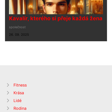
Kavalír, kterého si přeje každá žena
společnost
26. 09. 2025
Fitness
Krása
Lidé
Rodina