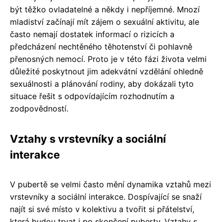
být těžko ovladatelné a někdy i nepříjemné. Mnozí
mladiství začínají mít zájem o sexuální aktivitu, ale
často nemají dostatek informací o rizicích a
předcházení nechtěného těhotenství či pohlavně
přenosných nemocí. Proto je v této fázi života velmi
důležité poskytnout jim adekvátní vzdělání ohledně
sexuálnosti a plánování rodiny, aby dokázali tyto
situace řešit s odpovídajícím rozhodnutím a
zodpovědností.
Vztahy s vrstevníky a sociální
interakce
V pubertě se velmi často mění dynamika vztahů mezi
vrstevníky a sociální interakce. Dospívající se snaží
najít si své místo v kolektivu a tvořit si přátelství,
která budou trvat i po skončení puberty. Vztahy s