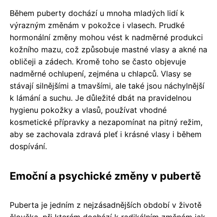
Během puberty dochází u mnoha mladých lidí k
výrazným změnám v pokožce i vlasech. Prudké
hormonální změny mohou vést k nadměrné produkci
kožního mazu, což způsobuje mastné vlasy a akné na
obličeji a zádech. Kromě toho se často objevuje
nadměrné ochlupení, zejména u chlapců. Vlasy se
stávají silnějšími a tmavšími, ale také jsou náchylnější
k lámání a suchu. Je důležité dbát na pravidelnou
hygienu pokožky a vlasů, používat vhodné
kosmetické přípravky a nezapomínat na pitný režim,
aby se zachovala zdravá pleť i krásné vlasy i během
dospívání.
Emoční a psychické změny v pubertě
Puberta je jedním z nejzásadnějších období v životě
člověka, při kterém dochází k radikálním změnám jak