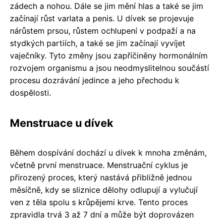
zádech a nohou. Dále se jim mění hlas a také se jim
začínají růst varlata a penis. U dívek se projevuje
nárůstem prsou, růstem ochlupení v podpaží a na
stydkých partiích, a také se jim začínají vyvíjet
vaječníky. Tyto změny jsou zapříčiněny hormonálním
rozvojem organismu a jsou neodmyslitelnou součástí
procesu dozrávání jedince a jeho přechodu k
dospělosti.
Menstruace u dívek
Během dospívání dochází u dívek k mnoha změnám,
včetně první menstruace. Menstruační cyklus je
přirozený proces, který nastává přibližně jednou
měsíčně, kdy se sliznice dělohy odlupují a vylučují
ven z těla spolu s krůpějemi krve. Tento proces
zpravidla trvá 3 až 7 dní a může být doprovázen