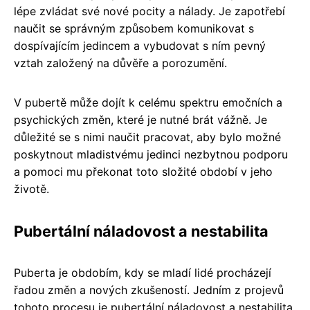
lépe zvládat své nové pocity a nálady. Je zapotřebí
naučit se správným způsobem komunikovat s
dospívajícím jedincem a vybudovat s ním pevný
vztah založený na důvěře a porozumění.
V pubertě může dojít k celému spektru emočních a
psychických změn, které je nutné brát vážně. Je
důležité se s nimi naučit pracovat, aby bylo možné
poskytnout mladistvému jedinci nezbytnou podporu
a pomoci mu překonat toto složité období v jeho
životě.
Pubertální náladovost a nestabilita
Puberta je obdobím, kdy se mladí lidé procházejí
řadou změn a nových zkušeností. Jedním z projevů
tohoto procesu je pubertální náladovost a nestabilita.