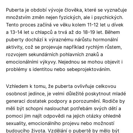
Puberta je období vývoje člověka, které se vyznačuje
množstvím změn nejen fyzických, ale i psychických.
Tento proces začíná ve věku kolem 11-12 let u dívek
a 13-14 let u chlapců a trvá až do 18-19 let. Během
puberty dochází k výraznému nárůstu hormonální
aktivity, což se projevuje například rychlým růstem,
rozvojem sekundárních pohlavních znaků a
emocionálními výkyvy. Nejednou se mohou objevit i
problémy s identitou nebo sebeprojektováním.
Vzhledem k tomu, že puberta ovlivňuje celkovou
osobnost jedince, je velmi důležité poskytnout mladé
generaci dostatek podpory a porozumění. Rodiče by
měli být schopni naslouchat potřebám svých dětí a
pomoci jim najít odpovědi na jejich otázky ohledně
sexuality, emocionálního projevu nebo možností
budoucího života. Vzdělání o pubertě by mělo být