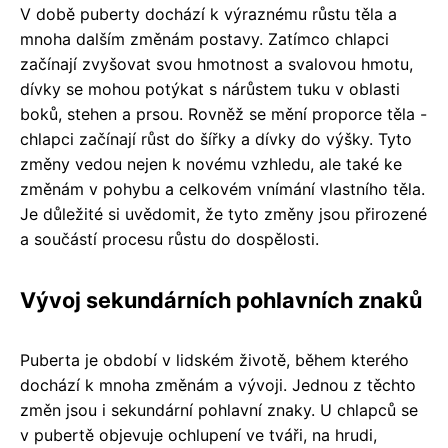
V době puberty dochází k výraznému růstu těla a
mnoha dalším změnám postavy. Zatímco chlapci
začínají zvyšovat svou hmotnost a svalovou hmotu,
dívky se mohou potýkat s nárůstem tuku v oblasti
boků, stehen a prsou. Rovněž se mění proporce těla -
chlapci začínají růst do šířky a dívky do výšky. Tyto
změny vedou nejen k novému vzhledu, ale také ke
změnám v pohybu a celkovém vnímání vlastního těla.
Je důležité si uvědomit, že tyto změny jsou přirozené
a součástí procesu růstu do dospělosti.
Vývoj sekundárních pohlavních znaků
Puberta je období v lidském životě, během kterého
dochází k mnoha změnám a vývoji. Jednou z těchto
změn jsou i sekundární pohlavní znaky. U chlapců se
v pubertě objevuje ochlupení ve tváři, na hrudi,