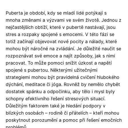
Puberta je období, kdy se mladí lidé potýkají s
mnoha změnami a výzvami ve svém životě. Jednou z
nejčastějších obtíží, které v pubertě nastávají, jsou
stres a rozpaky spojené s emocemi. V této fázi se
totiž začínají objevovat nové pocity a nálady, které
mohou být náročné na zvládání. Je důležité naučit se
rozpoznávat své emoce a najít způsoby, jak s nimi
pracovat. To může pomoci snížit úzkost a napětí
spojené s pubertou. Některými užitečnými
strategiemi mohou být pravidelná cvičení hlubokého
dýchání, meditace či jóga. Rovněž by nemělo chybět
dostatek spánku a odpočinku, aby tělo i mysl byly
schopny efektivního řešení stresových situací.
Důležitým faktorem také je hledání podpory v
blízkých osobách – rodině či přátelích – kteří mohou
poskytnout porozumění a pomoc při řešení emočních
problémů.