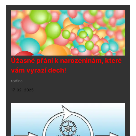
Úžasné přání k narozeninám, které
vám vyrazí dech!
rodina
17. 02. 2025