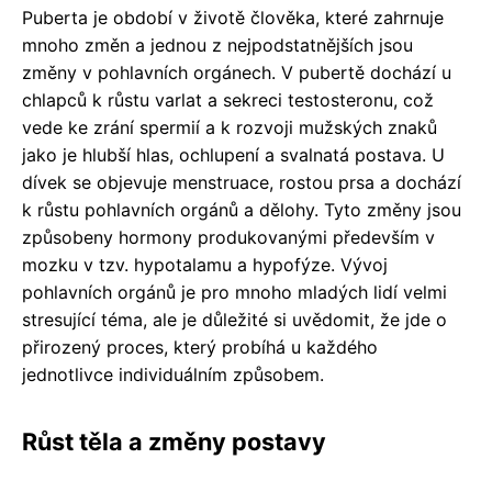
Puberta je období v životě člověka, které zahrnuje
mnoho změn a jednou z nejpodstatnějších jsou
změny v pohlavních orgánech. V pubertě dochází u
chlapců k růstu varlat a sekreci testosteronu, což
vede ke zrání spermií a k rozvoji mužských znaků
jako je hlubší hlas, ochlupení a svalnatá postava. U
dívek se objevuje menstruace, rostou prsa a dochází
k růstu pohlavních orgánů a dělohy. Tyto změny jsou
způsobeny hormony produkovanými především v
mozku v tzv. hypotalamu a hypofýze. Vývoj
pohlavních orgánů je pro mnoho mladých lidí velmi
stresující téma, ale je důležité si uvědomit, že jde o
přirozený proces, který probíhá u každého
jednotlivce individuálním způsobem.
Růst těla a změny postavy