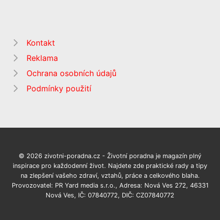
Kontakt
Reklama
Ochrana osobních údajů
Podmínky použití
© 2026 zivotni-poradna.cz - Životní poradna je magazín plný
inspirace pro každodenní život. Najdete zde praktické rady a tipy
na zlepšení vašeho zdraví, vztahů, práce a celkového blaha.
Provozovatel: PR Yard media s.r.o., Adresa: Nová Ves 272, 46331
Nová Ves, IČ: 07840772, DIČ: CZ07840772