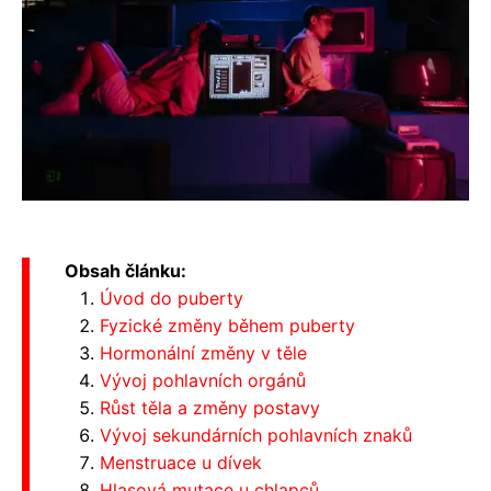
Obsah článku:
Úvod do puberty
Fyzické změny během puberty
Hormonální změny v těle
Vývoj pohlavních orgánů
Růst těla a změny postavy
Vývoj sekundárních pohlavních znaků
Menstruace u dívek
Hlasová mutace u chlapců