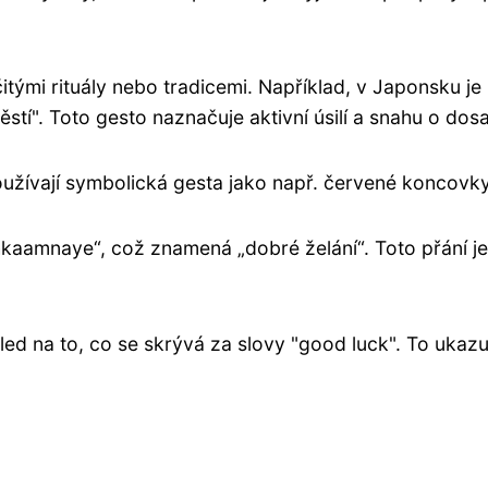
itými rituály nebo tradicemi. Například, v Japonsku je
tí". Toto gesto naznačuje aktivní úsilí a snahu o dosa
užívají symbolická gesta jako např. červené koncovky l
ubhkaamnaye“, což znamená „dobré želání“. Toto přání j
led na to, co se skrývá za slovy "good luck". To ukazu