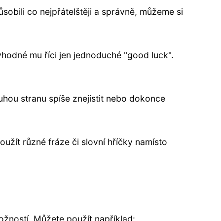
obili co nejpřátelštěji a správně, můžeme si
 vhodné mu říci jen jednoduché "good luck".
uhou stranu spíše znejistit nebo dokonce
užít různé fráze či slovní hříčky namísto
ožností. Můžete použít například: