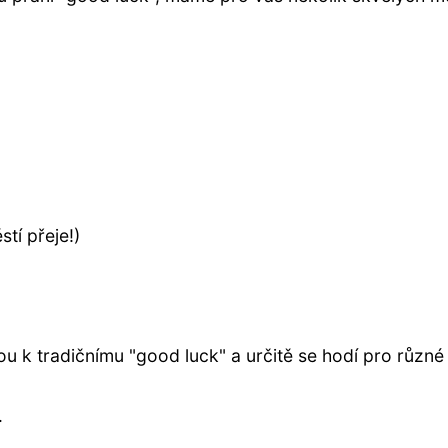
)
stí přeje!)
vou k tradičnímu "good luck" a určitě se hodí pro různé
.