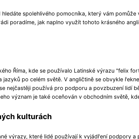
 hledáte spolehlivého pomocníka, který vám pomůže vyj
ádi poradíme, jak naplno využít tohoto krásného angli
kého Říma, kde se používalo Latinské výrazu "felix fo
 a jazyků po celém světě. V angličtině se obvykle řekne
 se nejčastěji používá pro podporu a povzbuzení lidí b
eho význam je také oceňován v obchodním světě, kde
ných kulturách
ané výrazy, které lidé používají k vyjádření podpory a