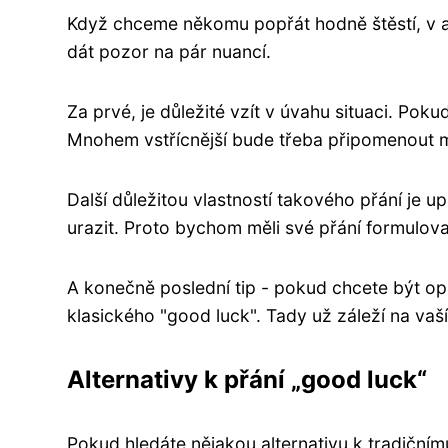
Když chceme někomu popřát hodně štěstí, v an
dát pozor na pár nuancí.
Za prvé, je důležité vzít v úvahu situaci. Pok
Mnohem vstřícnější bude třeba připomenout m
Další důležitou vlastností takového přání je 
urazit. Proto bychom měli své přání formulova
A konečně poslední tip - pokud chcete být opr
klasického "good luck". Tady už záleží na vaší 
Alternativy k přání „good luck“
Pokud hledáte nějakou alternativu k tradiční