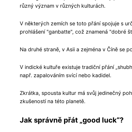
různý význam v různých kulturách.
V některých zemích se toto přání spojuje s urč
prohlášení "ganbatte", což znamená "dobré štěs
Na druhé straně, v Asii a zejména v Číně se po
V indické kultuře existuje tradiční přání „sh
např. zapalováním svící nebo kadidel.
Zkrátka, spousta kultur má svůj jedinečný poh
zkušeností na této planetě.
Jak správně přát „good luck“?