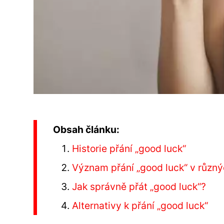
Obsah článku:
Historie přání „good luck“
Význam přání „good luck“ v různý
Jak správně přát „good luck“?
Alternativy k přání „good luck“