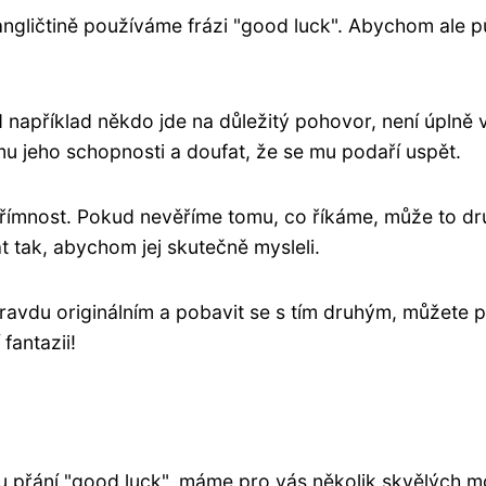
gličtině používáme frázi "good luck". Abychom ale půs
ud například někdo jde na důležitý pohovor, není úplně
u jeho schopnosti a doufat, že se mu podaří uspět.
upřímnost. Pokud nevěříme tomu, co říkáme, může to dr
t tak, abychom jej skutečně mysleli.
avdu originálním a pobavit se s tím druhým, můžete po
fantazii!
mu přání "good luck", máme pro vás několik skvělých m