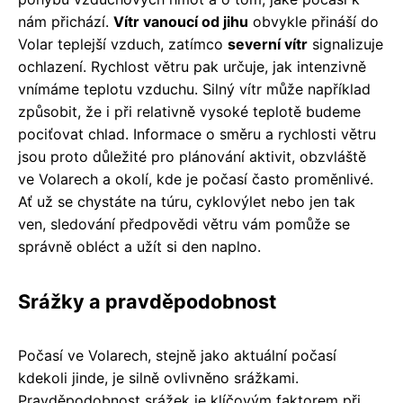
nám přichází.
Vítr vanoucí od jihu
obvykle přináší do
Volar teplejší vzduch, zatímco
severní vítr
signalizuje
ochlazení. Rychlost větru pak určuje, jak intenzivně
vnímáme teplotu vzduchu. Silný vítr může například
způsobit, že i při relativně vysoké teplotě budeme
pociťovat chlad. Informace o směru a rychlosti větru
jsou proto důležité pro plánování aktivit, obzvláště
ve Volarech a okolí, kde je počasí často proměnlivé.
Ať už se chystáte na túru, cyklovýlet nebo jen tak
ven, sledování předpovědi větru vám pomůže se
správně obléct a užít si den naplno.
Srážky a pravděpodobnost
Počasí ve Volarech, stejně jako aktuální počasí
kdekoli jinde, je silně ovlivněno srážkami.
Pravděpodobnost srážek je klíčovým faktorem při