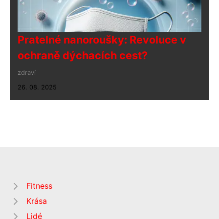
Pratelné nanoroušky: Revoluce v
ochraně dýchacích cest?
zdraví
26. 08. 2025
Fitness
Krása
Lidé