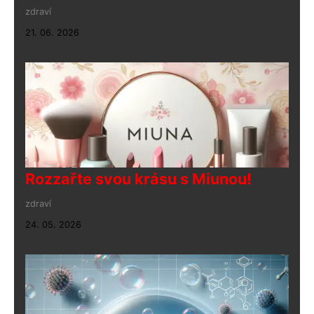
zdraví
21. 06. 2026
Rozzařte svou krásu s Miunou!
zdraví
24. 05. 2026