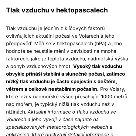
Tlak vzduchu v hektopascalech
Tlak vzduchu je jedním z klíčových faktorů
ovlivňujících aktuální počasí ve Volarech a jeho
předpověď. Měří se v hektopascalech (hPa) a jeho
hodnota se neustále mění v závislosti na mnoha
faktorech, jako je teplota vzduchu, nadmořská výška
a pohyb vzduchových hmot.
Vysoký tlak vzduchu
obvykle přináší stabilní a slunečné počasí, zatímco
nízký tlak vzduchu je často spojován s deštěm,
větrem a celkově nestabilním počasím.
Pro Volary,
které leží v nadmořské výšce přesahující 1000 metrů
nad mořem, je typický nižší tlak vzduchu než v
nížinách.
Aktuální informace o tlaku vzduchu ve
Volarech a jeho vývoji v čase najdete na
specializovaných meteorologických webech a
aplikacích, které poskytují detailní informace o