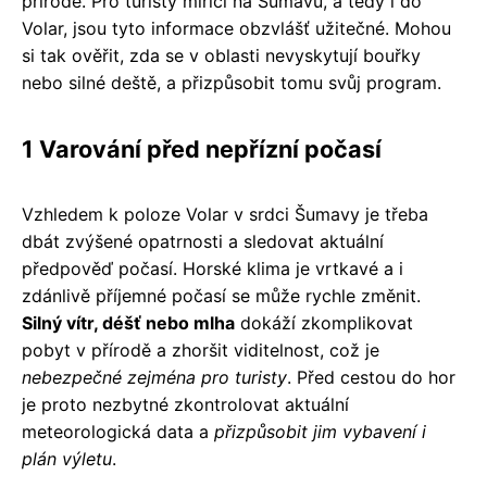
přírodě. Pro turisty mířící na Šumavu, a tedy i do
Volar, jsou tyto informace obzvlášť užitečné. Mohou
si tak ověřit, zda se v oblasti nevyskytují bouřky
nebo silné deště, a přizpůsobit tomu svůj program.
1 Varování před nepřízní počasí
Vzhledem k poloze Volar v srdci Šumavy je třeba
dbát zvýšené opatrnosti a sledovat aktuální
předpověď počasí. Horské klima je vrtkavé a i
zdánlivě příjemné počasí se může rychle změnit.
Silný vítr, déšť nebo mlha
dokáží zkomplikovat
pobyt v přírodě a zhoršit viditelnost, což je
nebezpečné zejména pro turisty
. Před cestou do hor
je proto nezbytné zkontrolovat aktuální
meteorologická data a
přizpůsobit jim vybavení i
plán výletu
.