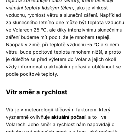
teplota zohledňuje i další faktory, které ovlivňují
vnímání teploty lidským tělem
, jako je vlhkost
vzduchu, rychlost větru a sluneční záření. Například
za slunečného letního dne může být teplota vzduchu
ve Volarech 25 °C, ale díky intenzivnímu slunečnímu
záření budeme mít pocit, že je mnohem tepleji.
Naopak v zimě, při teplotě vzduchu -5 °C a silném
větru, bude pocitová teplota mnohem nižší, a proto
je důležité se před výletem do Volar a jejich okolí
vždy informovat o aktuálním počasí a obléknout se
podle pocitové teploty.
Vítr směr a rychlost
Vítr je v meteorologii klíčovým faktorem, který
významně ovlivňuje
aktuální počasí
, a to i ve
Volarech. Jeho směr a rychlost nám napovídají o
pohybu vzduchových hmot a o tom, jaké počasí k