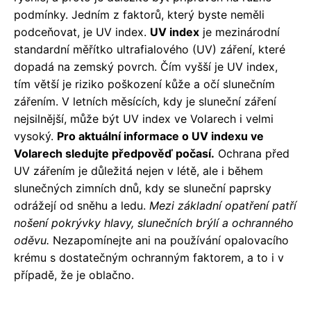
podmínky. Jedním z faktorů, který byste neměli
podceňovat, je UV index.
UV index
je mezinárodní
standardní měřítko ultrafialového (UV) záření, které
dopadá na zemský povrch. Čím vyšší je UV index,
tím větší je riziko poškození kůže a očí slunečním
zářením. V letních měsících, kdy je sluneční záření
nejsilnější, může být UV index ve Volarech i velmi
vysoký.
Pro aktuální informace o UV indexu ve
Volarech sledujte předpověď počasí.
Ochrana před
UV zářením je důležitá nejen v létě, ale i během
slunečných zimních dnů, kdy se sluneční paprsky
odrážejí od sněhu a ledu.
Mezi základní opatření patří
nošení pokrývky hlavy, slunečních brýlí a ochranného
oděvu.
Nezapomínejte ani na používání opalovacího
krému s dostatečným ochranným faktorem, a to i v
případě, že je oblačno.