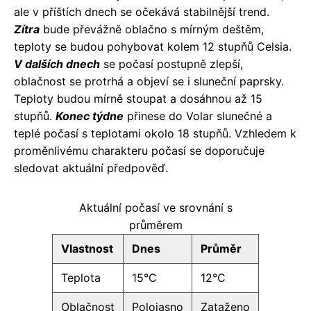
ale v příštích dnech se očekává stabilnější trend.
Zítra
bude převážně oblačno s mírným deštěm,
teploty se budou pohybovat kolem 12 stupňů Celsia.
V dalších dnech
se počasí postupně zlepší,
oblačnost se protrhá a objeví se i sluneční paprsky.
Teploty budou mírně stoupat a dosáhnou až 15
stupňů.
Konec týdne
přinese do Volar slunečné a
teplé počasí s teplotami okolo 18 stupňů. Vzhledem k
proměnlivému charakteru počasí se doporučuje
sledovat aktuální předpověď.
Aktuální počasí ve srovnání s
průměrem
Vlastnost
Dnes
Průměr
Teplota
15°C
12°C
Oblačnost
Polojasno
Zataženo