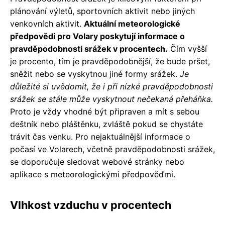
plánování výletů, sportovních aktivit nebo jiných
venkovních aktivit.
Aktuální meteorologické
předpovědi pro Volary poskytují informace o
pravděpodobnosti srážek v procentech.
Čím vyšší
je procento, tím je pravděpodobnější, že bude pršet,
sněžit nebo se vyskytnou jiné formy srážek.
Je
důležité si uvědomit, že i při nízké pravděpodobnosti
srážek se stále může vyskytnout nečekaná přeháňka.
Proto je vždy vhodné být připraven a mít s sebou
deštník nebo pláštěnku, zvláště pokud se chystáte
trávit čas venku. Pro nejaktuálnější informace o
počasí ve Volarech, včetně pravděpodobnosti srážek,
se doporučuje sledovat webové stránky nebo
aplikace s meteorologickými předpověďmi.
Vlhkost vzduchu v procentech