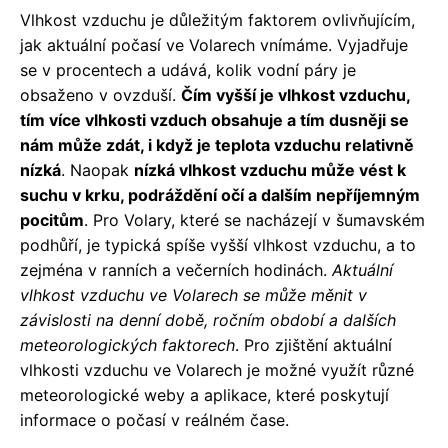
Vlhkost vzduchu je důležitým faktorem ovlivňujícím,
jak aktuální počasí ve Volarech vnímáme. Vyjadřuje
se v procentech a udává, kolik vodní páry je
obsaženo v ovzduší.
Čím vyšší je vlhkost vzduchu,
tím více vlhkosti vzduch obsahuje a tím dusněji se
nám může zdát, i když je teplota vzduchu relativně
nízká
. Naopak
nízká vlhkost vzduchu může vést k
suchu v krku, podráždění očí a dalším nepříjemným
pocitům
. Pro Volary, které se nacházejí v šumavském
podhůří, je typická spíše vyšší vlhkost vzduchu, a to
zejména v ranních a večerních hodinách.
Aktuální
vlhkost vzduchu ve Volarech se může měnit v
závislosti na denní době, ročním období a dalších
meteorologických faktorech
. Pro zjištění aktuální
vlhkosti vzduchu ve Volarech je možné využít různé
meteorologické weby a aplikace, které poskytují
informace o počasí v reálném čase.