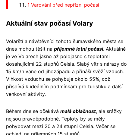
1 Varování před nepřízní počasí
Aktuální stav počasí Volary
Volarští a návštěvníci tohoto šumavského města se
dnes mohou těšit na
příjemné letní počasí
. Aktuálně
je ve Volarech jasno až polojasno s teplotami
dosahujícími 22 stupňů Celsia. Slabý vítr s nárazy do
15 km/h vane od jihozápadu a přináší svěží vzduch.
Vlhkost vzduchu se pohybuje okolo 55%, což
přispívá k ideálním podmínkám pro turistiku a další
venkovní aktivity.
Během dne se očekává
malá oblačnost
, ale srážky
nejsou pravděpodobné. Teploty by se měly
pohybovat mezi 20 a 24 stupni Celsia. Večer se
ochladí na příjemných 15 stupňů.