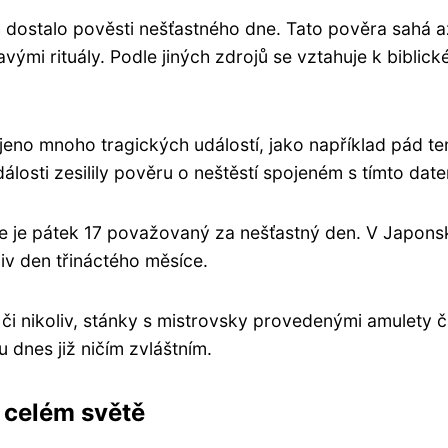
h dostalo pověsti nešťastného dne. Tato pověra sahá 
avými rituály. Podle jiných zdrojů se vztahuje k biblic
ojeno mnoho tragických událostí, jako například pád 
álosti zesilily pověru o neštěstí spojeném s tímto dat
, kde je pátek 17 považovaný za nešťastný den. V Japon
liv den třináctého měsíce.
 či nikoliv, stánky s mistrovsky provedenými amulety či
u dnes již ničím zvláštním.
 celém světě