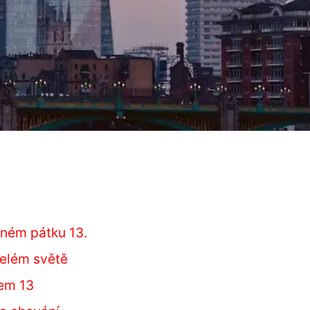
tném pátku 13.
celém světě
kem 13