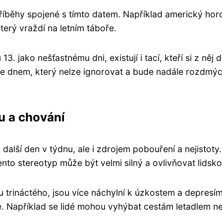
říběhy spojené s tímto datem. Například americký horo
erý vraždí na letním táboře.
. jako nešťastnému dni, existují i tací, kteří si z něj dě
. je dnem, který nelze ignorovat a bude nadále rozdm
ku a chování
 další den v týdnu, ale i zdrojem pobouření a nejistot
nto stereotyp může být velmi silný a ovlivňovat lidsk
tku trináctého, jsou více náchylní k úzkostem a depresí
 Například se lidé mohou vyhýbat cestám letadlem neb