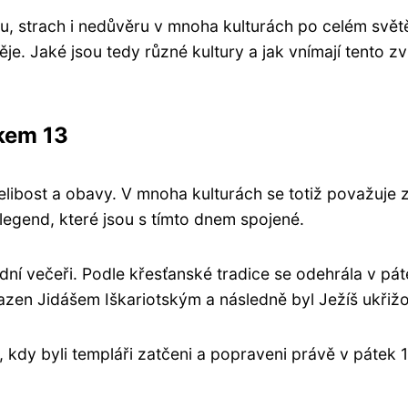
u, strach i nedůvěru v mnoha kulturách po celém svě
ěje. Jaké jsou tedy různé kultury a jak vnímají tento 
tkem 13
nelibost a obavy. V mnoha kulturách se totiž považuje 
 legend, které jsou s tímto dnem spojené.
dní večeři. Podle křesťanské tradice se odehrála v pát
razen Jidášem Iškariotským a následně byl Ježíš ukřiž
 kdy byli templáři zatčeni a popraveni právě v pátek