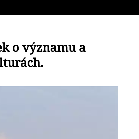
nek o významu a
lturách.