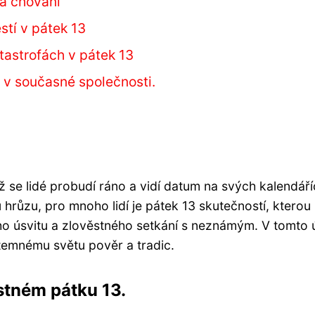
 a chování
stí v pátek 13
tastrofách v pátek 13
 v současné společnosti.
 se lidé probudí ráno a vidí datum na svých kalendáříc
 hrůzu, pro mnoho lidí je pátek 13 skutečností, kterou 
o úsvitu a zlověstného setkání s neznámým. V tomto 
k temnému světu pověr a tradic.
stném pátku 13.