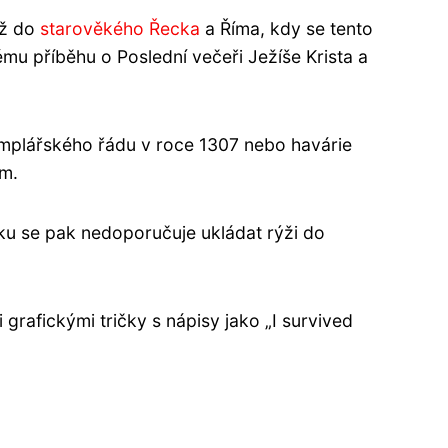
až do
starověkého Řecka
a Říma, kdy se tento
kému příběhu o Poslední večeři Ježíše Krista a
templářského řádu v roce 1307 nebo havárie
em.
sku se pak nedoporučuje ukládat rýži do
 grafickými tričky s nápisy jako „I survived