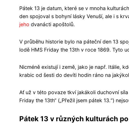
Pátek 13 je datum, které se v mnoha kulturác
den spojoval s bohyní lásky Venuší, ale i s krv
jeho
dvanácti apoštolů.
V průběhu historie bylo na páteční den 13 sp
lodě HMS Friday the 13th v roce 1869. Tyto ud
Nicméně existují i země, jako je např. Itálie
krabic od šesti do devíti hodin ráno na jakýko
Ať už v této povaze tkví jakákoli duchovní síla
Friday the 13th“ („Přežil jsem pátek 13.“) nejso
Pátek 13 v různých kulturách po