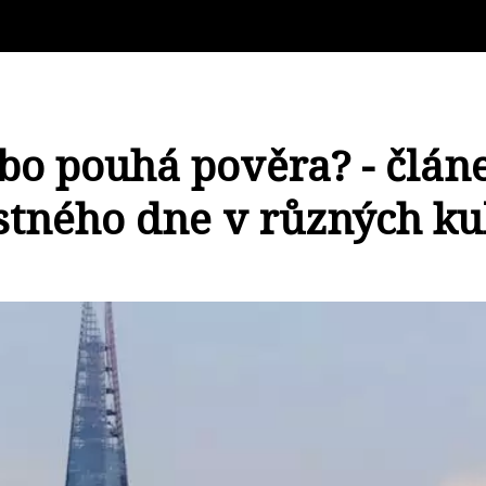
nebo pouhá pověra? - člá
astného dne v různých ku