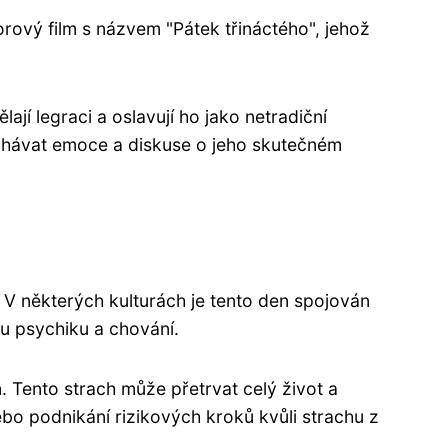
rový film s názvem "Pátek třináctého", jehož
lají legraci a oslavují ho jako netradiční
ýchávat emoce a diskuse o jeho skutečném
y. V některých kulturách je tento den spojován
ou psychiku a chování.
m. Tento strach může přetrvat celý život a
o podnikání rizikových kroků kvůli strachu z