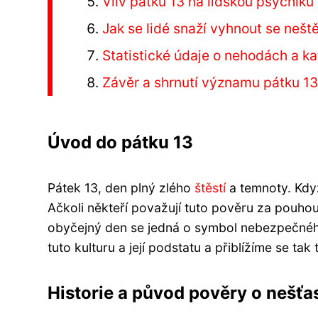
Vliv pátku 13 na lidskou psychiku
Jak se lidé snaží vyhnout se neště
Statistické údaje o nehodách a ka
Závěr a shrnutí významu pátku 13
Úvod do pátku 13
Pátek 13, den plný zlého
štěstí
a temnoty. Když
Ačkoli někteří považují tuto pověru za pouhou
obyčejný den se jedná o symbol nebezpečnéh
tuto kulturu a její podstatu a přiblížíme se ta
Historie a původ pověry o nešťa