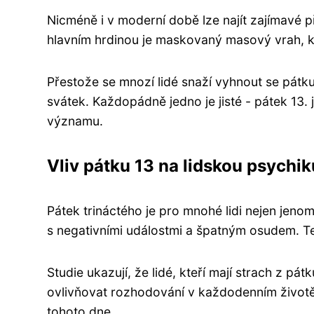
Nicméně i v moderní době lze najít zajímavé p
hlavním hrdinou je maskovaný masový vrah, kt
Přestože se mnozí lidé snaží vyhnout se pátku 13
svátek. Každopádně jedno je jisté - pátek 13
významu.
Vliv pátku 13 na lidskou psychi
Pátek trináctého je pro mnohé lidi nejen jenom
s negativními událostmi a špatným osudem. Te
Studie ukazují, že lidé, kteří mají strach z pá
ovlivňovat rozhodování v každodenním životě.
tohoto dne.