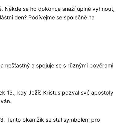
tě. Někde se ho dokonce snaží úplně vyhnout,
zvláštní den? Podívejme se společně na
za nešťastný a spojuje se s různými pověrami
ek 13., kdy Ježíš Kristus pozval své apoštoly
ován.
 13. Tento okamžik se stal symbolem pro