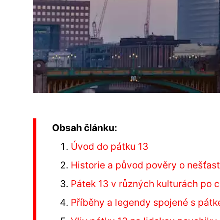
Obsah článku:
Úvod do pátku 13
Historie a původ pověry o nešťas
Pátek 13 v různých kulturách po 
Příběhy a legendy spojené s pát