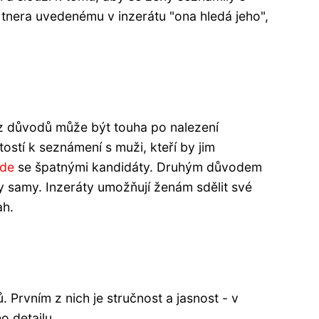
rtnera uvedenému v inzerátu "ona hledá jeho",
 z důvodů může být touha po nalezení
ostí k seznámení s muži, kteří by jim
nde
se špatnými kandidáty. Druhým důvodem
ny samy. Inzeráty umožňují ženám sdělit své
ah.
. Prvním z nich je stručnost a jasnost - v
o detailu.