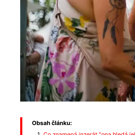
Obsah článku:
Co znamená inzerát "ona hledá je