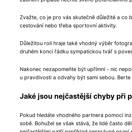
Zvažte, co je pro vás skutečně důležité a co
cestování nebo třeba sportovní aktivity.
Důležitou roli hraje také vhodný výběr fotogra
druhém konci řádku sympatickou tvář s pove
Nakonec nezapomeňte být upřímní - nic nepom
u pravdivosti a odvahy být sami sebou. Berte 
Jaké jsou nejčastější chyby při 
Pokud hledáte vhodného partnera pomocí inzer
sobě. Bohužel se však stává, že lidé často děl
nejčastějšími patří například nesprávné psan