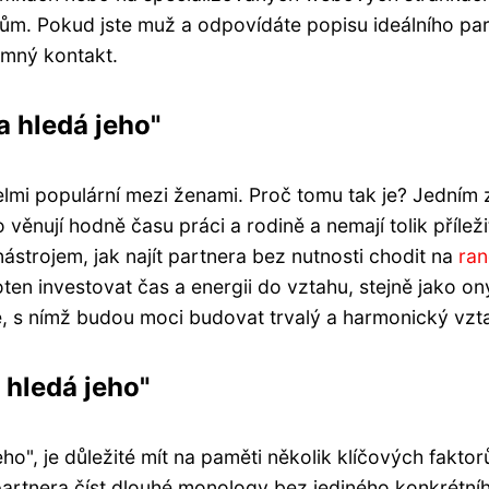
jmům. Pokud jste muž a odpovídáte popisu ideálního pa
emný kontakt.
a hledá jeho"
velmi populární mezi ženami. Proč tomu tak je? Jedním
ěnují hodně času práci a rodině a nemají tolik příležit
ástrojem, jak najít partnera bez nutnosti chodit na
ra
ten investovat čas a energii do vztahu, stejně jako o
e, s nímž budou moci budovat trvalý a harmonický vzt
 hledá jeho"
o", je důležité mít na paměti několik klíčových faktorů
rtnera číst dlouhé monology bez jediného konkrétníh