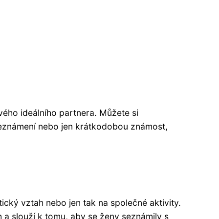
svého ideálního partnera. Můžete si
 seznámení nebo jen krátkodobou známost,
ický vztah nebo jen tak na společné aktivity.
a slouží k tomu, aby se ženy seznámily s