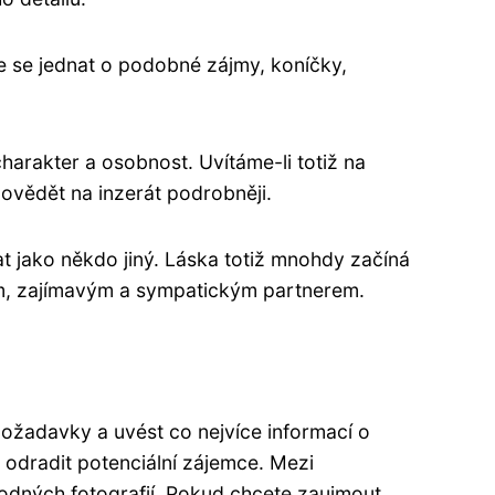
e se jednat o podobné zájmy, koníčky,
charakter a osobnost. Uvítáme-li totiž na
vědět na inzerát podrobněji.
 jako někdo jiný. Láska totiž mnohdy začíná
eným, zajímavým a sympatickým partnerem.
požadavky a uvést co nejvíce informací o
u odradit potenciální zájemce. Mezi
hodných fotografií. Pokud chcete zaujmout