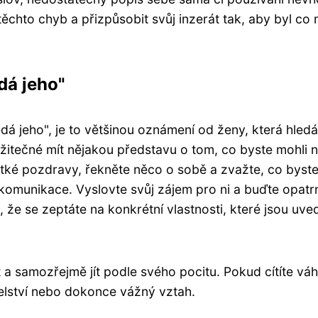
chto chyb a přizpůsobit svůj inzerát tak, aby byl co nej
dá jeho"
edá jeho", je to většinou oznámení od ženy, která hled
itečné mít nějakou představu o tom, co byste mohli n
átké pozdravy, řekněte něco o sobě a zvažte, co byste c
komunikace. Vyslovte svůj zájem pro ni a buďte opatrní
 že se zeptáte na konkrétní vlastnosti, které jsou uve
t a samozřejmě jít podle svého pocitu. Pokud cítíte v
elství nebo dokonce vážný vztah.