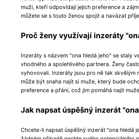
muži, kteří odpovídají jejich preference a zá
můžete se s touto ženou spojit a navázat příj
Proč ženy využívají inzeráty "on
Inzeráty s názvem "ona hledá jeho" se staly 
vhodného a spolehlivého partnera. Ženy často v
vyhovovali. Inzeráty jsou pro ně tak skvělým n
může být snaha najít si muže, který bude ocho
preference a přání, což jim pomáhá najít muž
Jak napsat úspěšný inzerát "ona
Chcete-li napsat úspěšný inzerát "ona hledá jeh
žádném případě nechte svého potenciálního pa