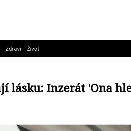
Zdraví
Život
í lásku: Inzerát 'Ona hl