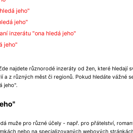
 hledá jeho"
hledá jeho"
aní inzerátu "ona hledá jeho"
á jeho"
. Zde najdete různorodé inzeráty od žen, které hledají 
ií a z různých měst či regionů. Pokud hledáte vážné
á jeho".
jeho"
dá muže pro různé účely - např. pro přátelství, romant
namkách nebo na specializovaných webových stránkách 