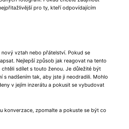
přitažlivější pro ty, kteří odpovídajícím
á nový vztah nebo přátelství. Pokud se
apsat. Nejlepší způsob jak reagovat na tento
htěli sdílet s touto ženou. Je důležité být
 s nadšením tak, aby jste ji neodradili. Mohlo
deny v jejím inzerátu a pokusit se vybudovat
áhu konverzace, zpomalte a pokuste se být co