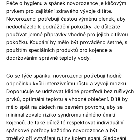
Péče o hygienu a spánek novorozence je klíčovým
prvkem pro zajištění zdravého vývoje dítěte.
Novorozenci potřebují častou výměnu plenek, aby
nedocházelo k podráždění pokožky. Je důležité
používat jemné přípravky vhodné pro jejich citlivou
pokožku. Koupání by mělo být prováděno šetrně, s
použitím speciálních produktů pro kojence a
dodržováním správné teploty vody.
Co se týče spánku, novorozenci potřebují hodně
odpočinku kvůli intenzivnímu růstu a vývoji mozku.
Doporučuje se udržovat klidné prostředí bez rušivých
prvků, optimální teplotu a vhodné oblečení. Dítě by
mělo spát na zádech na pevném povrchu, aby se
minimalizovalo riziko syndromu náhlého úmrtí
kojenců. Je také důležité respektovat individuální
spánkové potřeby každého novorozence a být
trpělivý při vytváření rutiny kolem spaní. Sledování