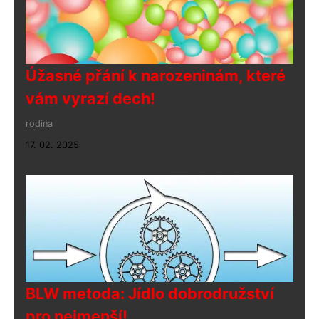
Úžasné přání k narozeninám, které
vám vyrazí dech!
rodina
17. 02. 2025
BLW metoda: Jídlo dobrodružství
pro nejmenší!