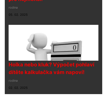
rodina
05. 02. 2025
Holka nebo kluk? Výpočet pohlaví
dítěte kalkulačka vám napoví!
rodina
02. 02. 2025