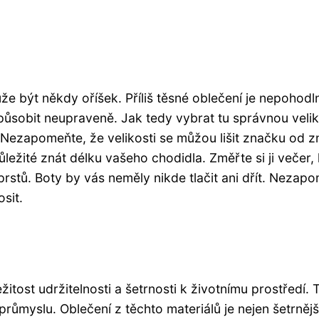
ůže být někdy oříšek. Příliš těsné oblečení je nepoho
sobit neupraveně. Jak tedy vybrat tu správnou veliko
Nezapomeňte, že velikosti se můžou lišit značku od zna
ůležité znát délku vašeho chodidla. Změřte si ji večer, 
rstů. Boty by vás neměly nikde tlačit ani dřít. Nezapom
sit.
žitost udržitelnosti a šetrnosti k životnímu prostředí. 
průmyslu. Oblečení z těchto materiálů je nejen šetrnější