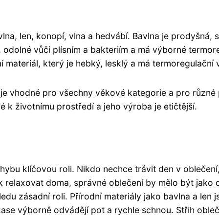
avlna, len, konopí, vlna a hedvábí. Bavlna je prodyšná,
 odolné vůči plísním a bakteriím a má výborné termoreg
materiál, který je hebký, lesklý a má termoregulační v
e vhodné pro všechny věkové kategorie a pro různé příle
 k životnímu prostředí a jeho výroba je etičtější.
hybu klíčovou roli. Nikdo nechce trávit den v oblečení,
ak relaxovat doma, správné oblečení by mělo být jako 
ledu zásadní roli. Přírodní materiály jako bavlna a le
zase výborně odvádějí pot a rychle schnou. Střih obleče