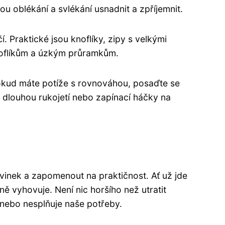
u oblékání a svlékání usnadnit a zpříjemnit.
í. Praktické jsou knoflíky, zipy s velkými
noflíkům a úzkým průramkům.
 Pokud máte potíže s rovnováhou, posaďte se
s dlouhou rukojetí nebo zapínací háčky na
ovinek a zapomenout na praktičnost. Ať už jde
ě vyhovuje. Není nic horšího než utratit
 nebo nesplňuje naše potřeby.