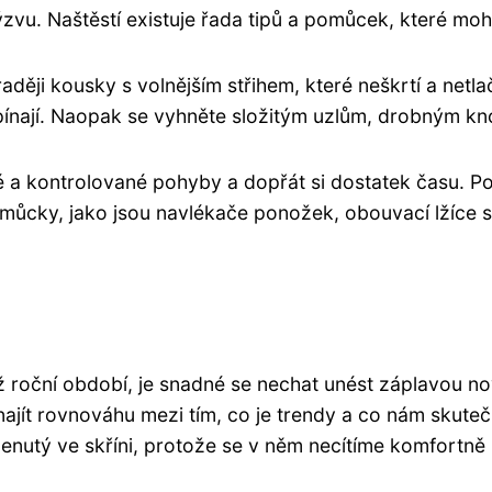
u. Naštěstí existuje řada tipů a pomůcek, které moho
ději kousky s volnějším střihem, které neškrtí a netlač
pínají. Naopak se vyhněte složitým uzlům, drobným k
malé a kontrolované pohyby a dopřát si dostatek času.
 pomůcky, jako jsou navlékače ponožek, obouvací lžíce 
ž roční období, je snadné se nechat unést záplavou n
najít rovnováhu mezi tím, co je trendy a co nám skutečn
enutý ve skříni, protože se v něm necítíme komfortně