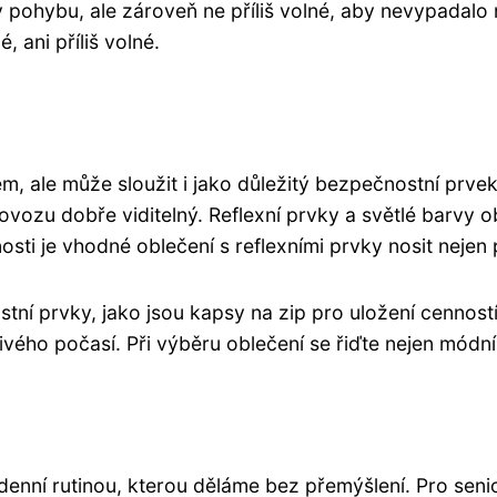
 pohybu, ale zároveň ne příliš volné, aby nevypadalo 
, ani příliš volné.
, ale může sloužit i jako důležitý bezpečnostní prvek.
rovozu dobře viditelný. Reflexní prvky a světlé barvy ob
sti je vhodné oblečení s reflexními prvky nosit nejen p
stní prvky, jako jsou kapsy na zip pro uložení cennost
ho počasí. Při výběru oblečení se řiďte nejen módními
enní rutinou, kterou děláme bez přemýšlení. Pro senio