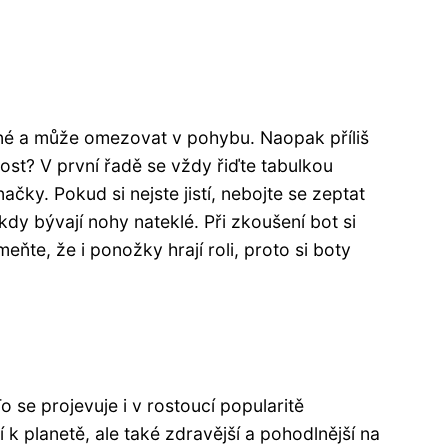
dlné a může omezovat v pohybu. Naopak příliš
st? V první řadě se vždy řiďte tabulkou
čky. Pokud si nejste jistí, nebojte se zeptat
kdy bývají nohy nateklé. Při zkoušení bot si
eňte, že i ponožky hrají roli, proto si boty
To se projevuje i v rostoucí popularitě
 k planetě, ale také zdravější a pohodlnější na