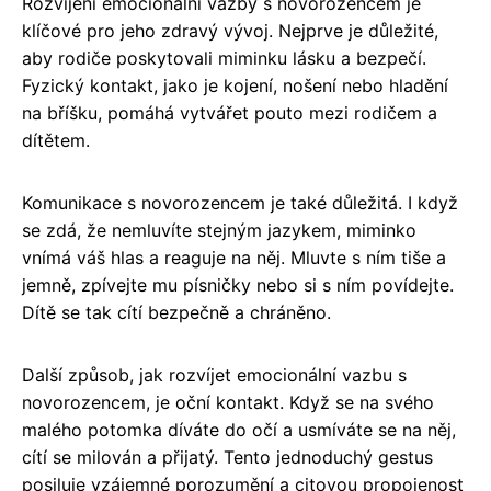
Rozvíjení emocionální vazby s novorozencem je
klíčové pro jeho zdravý vývoj. Nejprve je důležité,
aby rodiče poskytovali miminku lásku a bezpečí.
Fyzický kontakt, jako je kojení, nošení nebo hladění
na bříšku, pomáhá vytvářet pouto mezi rodičem a
dítětem.
Komunikace s novorozencem je také důležitá. I když
se zdá, že nemluvíte stejným jazykem, miminko
vnímá váš hlas a reaguje na něj. Mluvte s ním tiše a
jemně, zpívejte mu písničky nebo si s ním povídejte.
Dítě se tak cítí bezpečně a chráněno.
Další způsob, jak rozvíjet emocionální vazbu s
novorozencem, je oční kontakt. Když se na svého
malého potomka díváte do očí a usmíváte se na něj,
cítí se milován a přijatý. Tento jednoduchý gestus
posiluje vzájemné porozumění a citovou propojenost