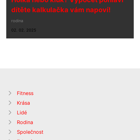
dítěte kalkulačka vám napoví!
rodina
02. 02. 2025
Fitness
Krása
Lidé
Rodina
Společnost