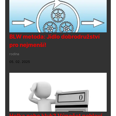
BLW metoda: Jídlo dobrodružství
pro nejmenší!
rodina
05. 02. 2025
Holka nebo kluk? Výpočet pohlaví