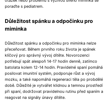
otázek nebo problémů s výživou svého miminka se
poraďte s pediatrem.
Důležitost spánku a odpočinku pro
miminka
Důležitost spánku a odpočinku pro miminka nelze
přeceňovat. Během prvního roku života je spánek
klíčový pro správný vývoj dítěte. Novorozenci
potřebují spát alespoň 14-17 hodin denně, zatímco
batolata kolem 12-14 hodin. Pravidelné spaní pomáhá
posilovat imunitní systém, podporuje růst a vývoj
mozku, a také napomáhá regeneraci těla po probdělé
době. Důležité je vytvářet klidnou a temnou prostředí
při spaní, dodržovat pravidelnou rutinu před spaním a
reagovat na signály únavy dítěte.