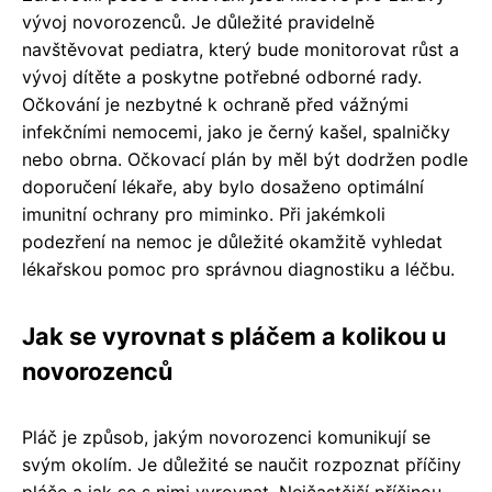
vývoj novorozenců. Je důležité pravidelně
navštěvovat pediatra, který bude monitorovat růst a
vývoj dítěte a poskytne potřebné odborné rady.
Očkování je nezbytné k ochraně před vážnými
infekčními nemocemi, jako je černý kašel, spalničky
nebo obrna. Očkovací plán by měl být dodržen podle
doporučení lékaře, aby bylo dosaženo optimální
imunitní ochrany pro miminko. Při jakémkoli
podezření na nemoc je důležité okamžitě vyhledat
lékařskou pomoc pro správnou diagnostiku a léčbu.
Jak se vyrovnat s pláčem a kolikou u
novorozenců
Pláč je způsob, jakým novorozenci komunikují se
svým okolím. Je důležité se naučit rozpoznat příčiny
pláče a jak se s nimi vyrovnat. Nejčastější příčinou