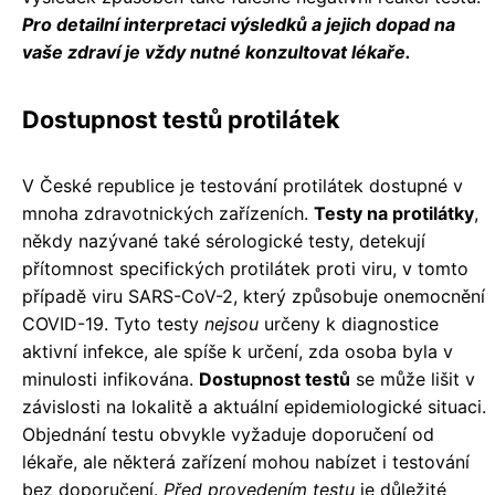
Pro detailní interpretaci výsledků a jejich dopad na
vaše zdraví je vždy nutné konzultovat lékaře.
Dostupnost testů protilátek
V České republice je testování protilátek dostupné v
mnoha zdravotnických zařízeních.
Testy na protilátky
,
někdy nazývané také sérologické testy, detekují
přítomnost specifických protilátek proti viru, v tomto
případě viru SARS-CoV-2, který způsobuje onemocnění
COVID-19. Tyto testy
nejsou
určeny k diagnostice
aktivní infekce, ale spíše k určení, zda osoba byla v
minulosti infikována.
Dostupnost testů
se může lišit v
závislosti na lokalitě a aktuální epidemiologické situaci.
Objednání testu obvykle vyžaduje doporučení od
lékaře, ale některá zařízení mohou nabízet i testování
bez doporučení.
Před provedením testu
je důležité