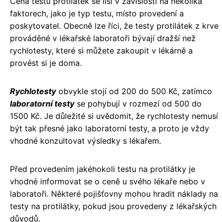
Cena testů protilátek se liší v závislosti na několika
faktorech, jako je typ testu, místo provedení a
poskytovatel. Obecně lze říci, že testy protilátek z krve
prováděné v lékařské laboratoři bývají dražší než
rychlotesty, které si můžete zakoupit v lékárně a
provést si je doma.
Rychlotesty
obvykle stojí od 200 do 500 Kč, zatímco
laboratorní testy
se pohybují v rozmezí od 500 do
1500 Kč. Je důležité si uvědomit, že rychlotesty nemusí
být tak přesné jako laboratorní testy, a proto je vždy
vhodné konzultovat výsledky s lékařem.
Před provedením jakéhokoli testu na protilátky je
vhodné informovat se o ceně u svého lékaře nebo v
laboratoři. Některé pojišťovny mohou hradit náklady na
testy na protilátky, pokud jsou provedeny z lékařských
důvodů.