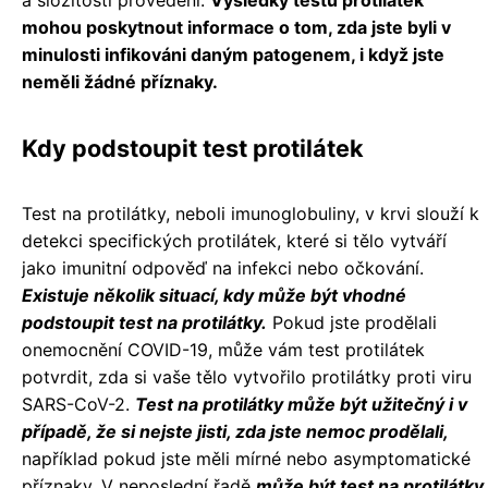
a složitosti provedení.
Výsledky testu protilátek
mohou poskytnout informace o tom, zda jste byli v
minulosti infikováni daným patogenem, i když jste
neměli žádné příznaky.
Kdy podstoupit test protilátek
Test na protilátky, neboli imunoglobuliny, v krvi slouží k
detekci specifických protilátek, které si tělo vytváří
jako imunitní odpověď na infekci nebo očkování.
Existuje několik situací, kdy může být vhodné
podstoupit test na protilátky.
Pokud jste prodělali
onemocnění COVID-19, může vám test protilátek
potvrdit, zda si vaše tělo vytvořilo protilátky proti viru
SARS-CoV-2.
Test na protilátky může být užitečný i v
případě, že si nejste jisti, zda jste nemoc prodělali,
například pokud jste měli mírné nebo asymptomatické
příznaky. V neposlední řadě
může být test na protilátky