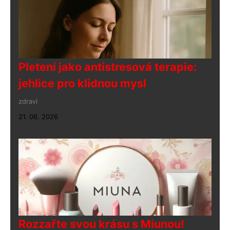
Pletení jako antistresová terapie:
jehlice pro klidnou mysl
zdraví
21. 06. 2026
Rozzařte svou krásu s Miunou!