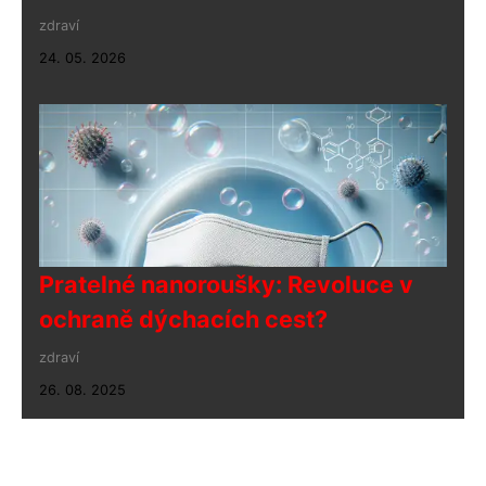
zdraví
24. 05. 2026
Pratelné nanoroušky: Revoluce v
ochraně dýchacích cest?
zdraví
26. 08. 2025