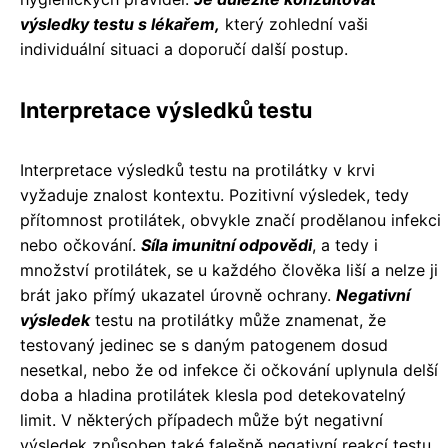
výsledky testu s lékařem,
který zohlední vaši
individuální situaci a doporučí další postup.
Interpretace výsledků testu
Interpretace výsledků testu na protilátky v krvi
vyžaduje znalost kontextu. Pozitivní výsledek, tedy
přítomnost protilátek, obvykle značí prodělanou infekci
nebo očkování.
Síla imunitní odpovědi
, a tedy i
množství protilátek, se u každého člověka liší a nelze ji
brát jako přímý ukazatel úrovně ochrany.
Negativní
výsledek
testu na protilátky může znamenat, že
testovaný jedinec se s daným patogenem dosud
nesetkal, nebo že od infekce či očkování uplynula delší
doba a hladina protilátek klesla pod detekovatelný
limit. V některých případech může být negativní
výsledek způsoben také falešně negativní reakcí testu.