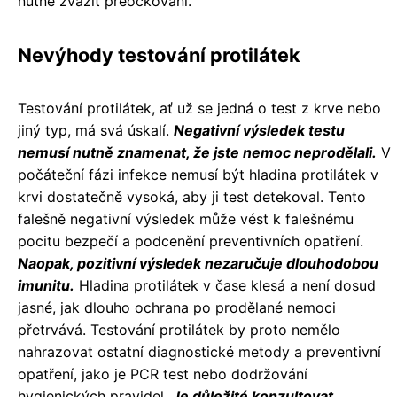
nutné zvážit přeočkování.
Nevýhody testování protilátek
Testování protilátek, ať už se jedná o test z krve nebo
jiný typ, má svá úskalí.
Negativní výsledek testu
nemusí nutně znamenat, že jste nemoc neprodělali.
V
počáteční fázi infekce nemusí být hladina protilátek v
krvi dostatečně vysoká, aby ji test detekoval. Tento
falešně negativní výsledek může vést k falešnému
pocitu bezpečí a podcenění preventivních opatření.
Naopak, pozitivní výsledek nezaručuje dlouhodobou
imunitu.
Hladina protilátek v čase klesá a není dosud
jasné, jak dlouho ochrana po prodělané nemoci
přetrvává. Testování protilátek by proto nemělo
nahrazovat ostatní diagnostické metody a preventivní
opatření, jako je PCR test nebo dodržování
hygienických pravidel.
Je důležité konzultovat