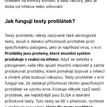
ohledem na klinický kontext a další faktory, jako je
doba od infekce nebo očkování.
Jak fungují testy protilátek?
Testy protilátek, někdy nazývané také sérologické
testy, slouží k detekci přítomnosti protilátek proti
specifickému patogenu, jako je například virus, v krvi.
Protilátky jsou proteiny, které imunitní systém
produkuje v reakci na infekci.
Když se setkáte s
patogenem, vaše tělo spustí imunitní odpověď a začne
produkovat protilátky, které pomáhají bojovat s infekcí
a chránit před budoucí nákazou.
Testy protilátek v krvi
fungují tak, že detekují přítomnost těchto specifických
protilátek ve vzorku krve.
Existuje několik typů testů
protilátek, ale nejběžnější jsou ELISA a laterální
průtokové testy. Tyto testy se liší v přesnosti, rychlosti