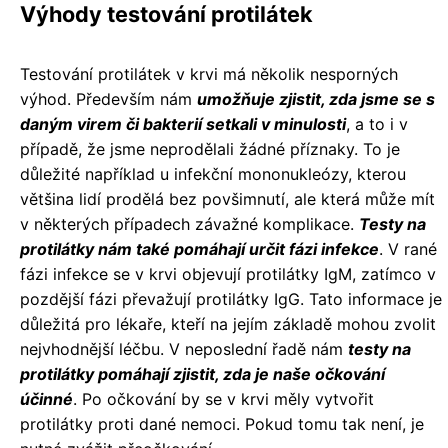
Výhody testování protilátek
Testování protilátek v krvi má několik nesporných
výhod. Především nám
umožňuje zjistit, zda jsme se s
daným virem či bakterií setkali v minulosti
, a to i v
případě, že jsme neprodělali žádné příznaky. To je
důležité například u infekční mononukleózy, kterou
většina lidí prodělá bez povšimnutí, ale která může mít
v některých případech závažné komplikace.
Testy na
protilátky nám také pomáhají určit fázi infekce
. V rané
fázi infekce se v krvi objevují protilátky IgM, zatímco v
pozdější fázi převažují protilátky IgG. Tato informace je
důležitá pro lékaře, kteří na jejím základě mohou zvolit
nejvhodnější léčbu. V neposlední řadě nám
testy na
protilátky pomáhají zjistit, zda je naše očkování
účinné
. Po očkování by se v krvi měly vytvořit
protilátky proti dané nemoci. Pokud tomu tak není, je