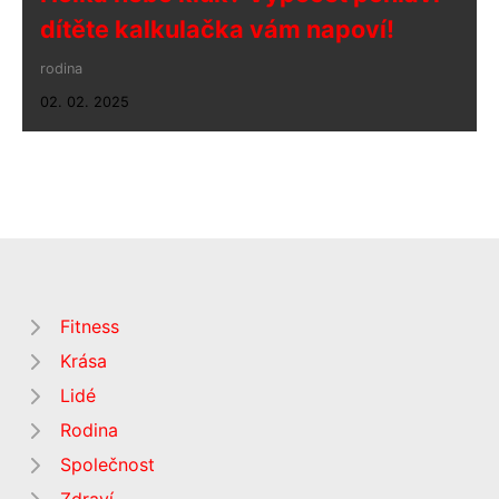
dítěte kalkulačka vám napoví!
rodina
02. 02. 2025
Fitness
Krása
Lidé
Rodina
Společnost