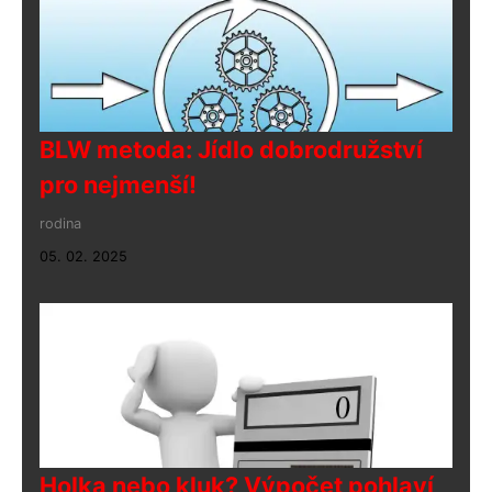
BLW metoda: Jídlo dobrodružství
pro nejmenší!
rodina
05. 02. 2025
Holka nebo kluk? Výpočet pohlaví