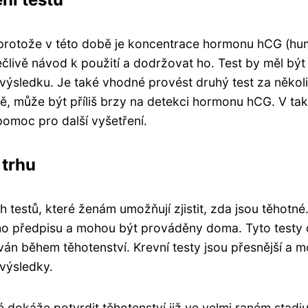
 protože v této době je koncentrace hormonu hCG (hum
pečlivě návod k použití a dodržovat ho. Test by měl b
ýsledku. Je také vhodné provést druhý test za několik
vně, může být příliš brzy na detekci hormonu hCG. V 
pomoc pro další vyšetření.
 trhu
 testů, které ženám umožňují zjistit, zda jsou těhotné
ého předpisu a mohou být prováděny doma. Tyto testy 
án během těhotenství. Krevní testy jsou přesnější a m
 výsledky.
ré dokáže potvrdit těhotenství již ve velmi raném stad