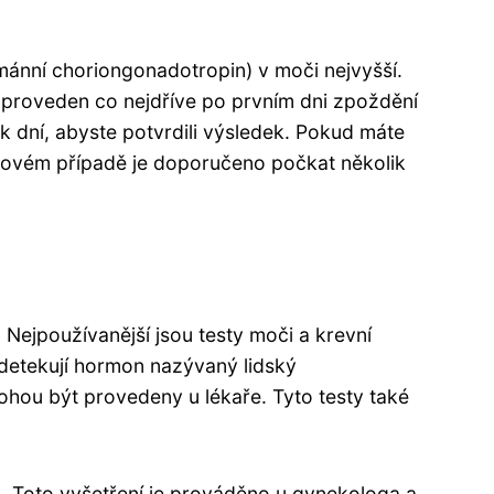
ánní choriongonadotropin) v moči nejvyšší.
ýt proveden co nejdříve po prvním dni zpoždění
 dní, abyste potvrdili výsledek. Pokud máte
takovém případě je doporučeno počkat několik
. Nejpoužívanější jsou testy moči a krevní
detekují hormon nazývaný lidský
ohou být provedeny u lékaře. Tyto testy také
iu. Toto vyšetření je prováděno u gynekologa a