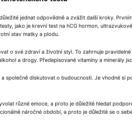
důležité jednat odpovědně a zvážit další kroky. První
esty, jako je krevní test na hCG hormon, ultrazvukové
otní stav matky a plodu.
ovat o své zdraví a životní styl. To zahrnuje pravideln
lkohol a drogy. Předepisované vitamíny a minerály jso
ví a společně diskutovat o budoucnosti. Je vhodné si p
volat různé emoce, a proto je důležité hledat podporu 
ocionálně náročné období, a proto je důležité se o seb