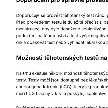
Doporučuje se provést těhotenský test ráno,
Před provedením testu je důležité přečíst si 
menstruace, aby bylo dosaženo spolehlivého v
podezření na těhotenství a test vyšel negati
dní a opakovat test nebo vyhledat lékařskou 
Možnosti těhotenských testů na
Na trhu existuje několik možností těhotenských
testy. Testy moči jsou dostupné bez lékařsk
choriongonadotropin (hCG), který je produkov
měří hCG hladiny v krvi a poskytují spolehlivé
Další možností je ultrazvukové vyšetření, kte