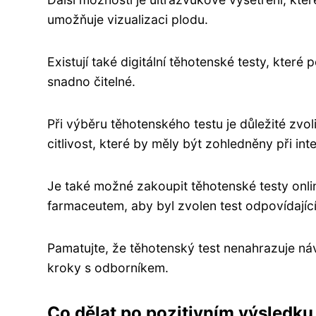
umožňuje vizualizaci plodu.
Existují také digitální těhotenské testy, kter
snadno čitelné.
Při výběru těhotenského testu je důležité zvol
citlivost, které by měly být zohledněny při int
Je také možné zakoupit těhotenské testy onl
farmaceutem, aby byl zvolen test odpovídajíc
Pamatujte, že těhotenský test nenahrazuje návš
kroky s odborníkem.
Co dělat po pozitivním výsledku