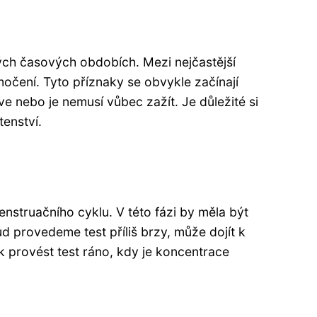
ckých časových obdobích. Mezi nejčastější
močení. Tyto příznaky se obvykle začínají
e nebo je nemusí vůbec zažít. Je důležité si
enství.
struačního cyklu. V této fázi by měla být
d provedeme test příliš brzy, může dojít k
 provést test ráno, kdy je koncentrace