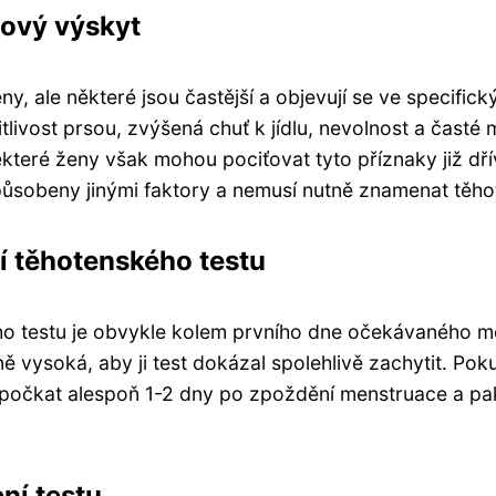
sový výskyt
ny, ale některé jsou častější a objevují se ve specifi
livost prsou, zvýšená chuť k jídlu, nevolnost a časté 
které ženy však mohou pociťovat tyto příznaky již dřív
ůsobeny jinými faktory a nemusí nutně znamenat těhot
í těhotenského testu
o testu je obvykle kolem prvního dne očekávaného men
ysoká, aby ji test dokázal spolehlivě zachytit. Poku
 počkat alespoň 1-2 dny po zpoždění menstruace a pak
ní testu