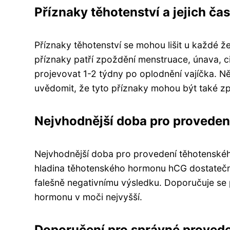
Příznaky těhotenství a jejich ča
Příznaky těhotenství se mohou lišit u každé že
příznaky patří zpoždění menstruace, únava, cit
projevovat 1-2 týdny po oplodnění vajíčka. Ně
uvědomit, že tyto příznaky mohou být také zp
Nejvhodnější doba pro proveden
Nejvhodnější doba pro provedení těhotenskéh
hladina těhotenského hormonu hCG dostatečně v
falešně negativnímu výsledku. Doporučuje se
hormonu v moči nejvyšší.
Doporučení pro správné provede