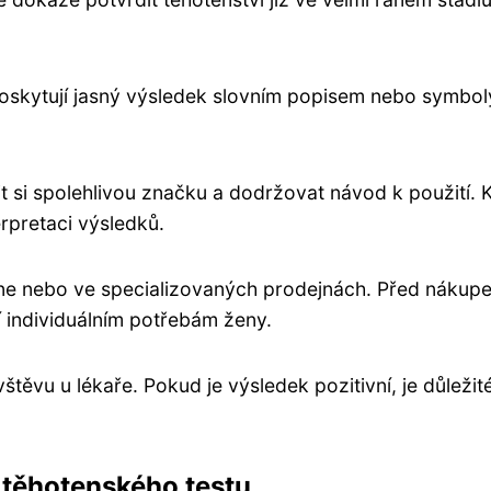
é poskytují jasný výsledek slovním popisem nebo symboly
it si spolehlivou značku a dodržovat návod k použití. K
erpretaci výsledků.
ine nebo ve specializovaných prodejnách. Před nákup
í individuálním potřebám ženy.
těvu u lékaře. Pokud je výsledek pozitivní, je důležité
 těhotenského testu