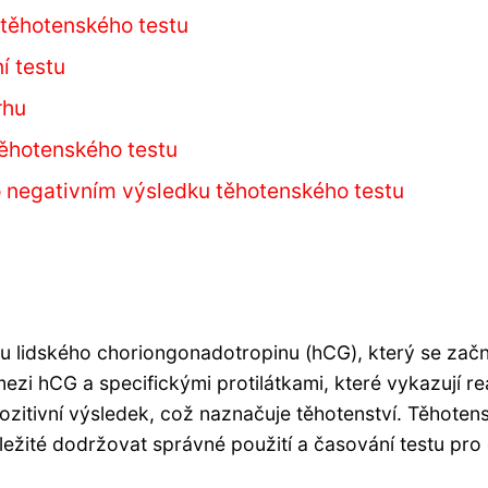
 těhotenského testu
í testu
rhu
těhotenského testu
 negativním výsledku těhotenského testu
u lidského choriongonadotropinu (hCG), který se zač
 mezi hCG a specifickými protilátkami, které vykazují r
zitivní výsledek, což naznačuje těhotenství. Těhotensk
ežité dodržovat správné použití a časování testu pro 