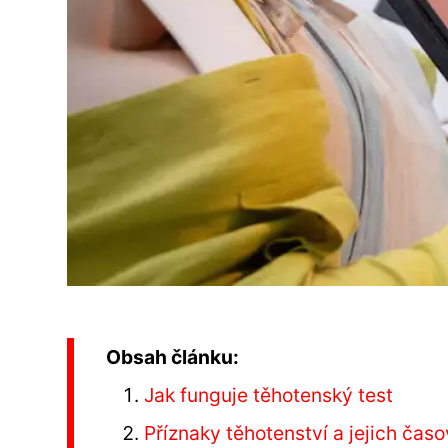
Obsah článku:
Jak funguje těhotenský test
Příznaky těhotenství a jejich čas