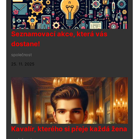
Seznamovací akce, která vás
dostane!
společnost
25. 11. 2025
Kavalír, kterého si přeje každá žena