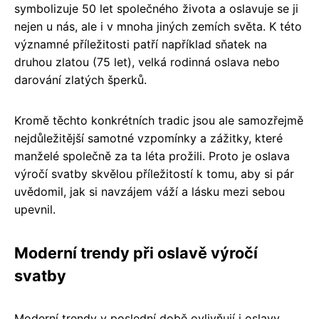
symbolizuje 50 let společného života a oslavuje se ji
nejen u nás, ale i v mnoha jiných zemích světa. K této
významné příležitosti patří například sňatek na
druhou zlatou (75 let), velká rodinná oslava nebo
darování zlatých šperků.
Kromě těchto konkrétních tradic jsou ale samozřejmě
nejdůležitější samotné vzpomínky a zážitky, které
manželé společně za ta léta prožili. Proto je oslava
výročí svatby skvělou příležitostí k tomu, aby si pár
uvědomil, jak si navzájem váží a lásku mezi sebou
upevnil.
Moderní trendy při oslavě výročí
svatby
Moderní trendy v poslední době ovlivňují i oslavy