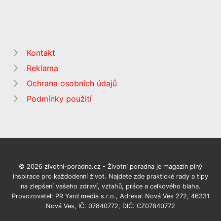
Kontakt
Reklama
Ochrana osobních údajů
Podmínky použití
© 2026 zivotni-poradna.cz - Životní poradna je magazín plný
inspirace pro každodenní život. Najdete zde praktické rady a tipy
na zlepšení vašeho zdraví, vztahů, práce a celkového blaha.
Provozovatel: PR Yard media s.r.o., Adresa: Nová Ves 272, 46331
Nová Ves, IČ: 07840772, DIČ: CZ07840772