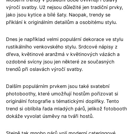
výročí svatby. Už nejsou důležité jen tradiční prvky,
jako jsou kytice a bílé šaty. Naopak, trendy se
přiklání k originálním detailům a osobitému stylu.
Dnes je například velmi populární dekorace ve stylu
rustikálního venkovského stylu. Srdcové nápisy z
dřeva, květinové aranžmá v květinových vázách a
ozdobné svícny jsou jen některé ze současných
trendů při oslavách výročí svatby.
Dalším populárním prvkem jsou také svatební
photoboothy, které umožňují hostům pořizovat si
originální fotografie s tématickými doplňky. Tento
trend si oblíbila řada mladých párů, jelikož fotobooth
dokáže vyvolat úsměvy na tváři hostů.
Stejně tak mnoho párů volí moderní cateringové