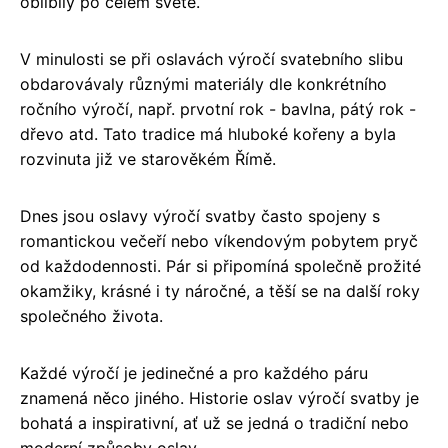
oblíbily po celém světě.
V minulosti se při oslavách výročí svatebního slibu
obdarovávaly různými materiály dle konkrétního
ročního výročí, např. prvotní rok - bavlna, pátý rok -
dřevo atd. Tato tradice má hluboké kořeny a byla
rozvinuta již ve starověkém Římě.
Dnes jsou oslavy výročí svatby často spojeny s
romantickou večeří nebo víkendovým pobytem pryč
od každodennosti. Pár si připomíná společně prožité
okamžiky, krásné i ty náročné, a těší se na další roky
společného života.
Každé výročí je jedinečné a pro každého páru
znamená něco jiného. Historie oslav výročí svatby je
bohatá a inspirativní, ať už se jedná o tradiční nebo
moderní způsoby oslav.