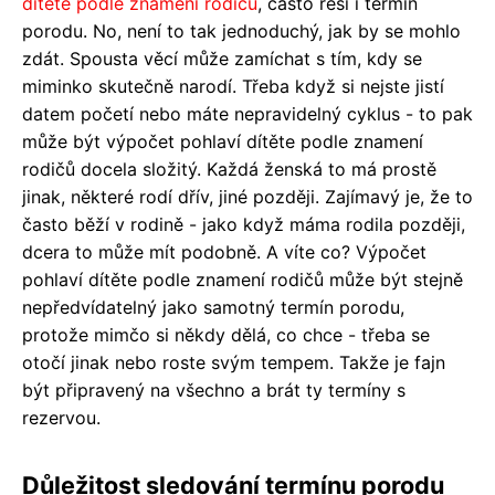
dítěte podle znamení rodičů
, často řeší i termín
porodu. No, není to tak jednoduchý, jak by se mohlo
zdát. Spousta věcí může zamíchat s tím, kdy se
miminko skutečně narodí. Třeba když si nejste jistí
datem početí nebo máte nepravidelný cyklus - to pak
může být výpočet pohlaví dítěte podle znamení
rodičů docela složitý. Každá ženská to má prostě
jinak, některé rodí dřív, jiné později. Zajímavý je, že to
často běží v rodině - jako když máma rodila později,
dcera to může mít podobně. A víte co? Výpočet
pohlaví dítěte podle znamení rodičů může být stejně
nepředvídatelný jako samotný termín porodu,
protože mimčo si někdy dělá, co chce - třeba se
otočí jinak nebo roste svým tempem. Takže je fajn
být připravený na všechno a brát ty termíny s
rezervou.
Důležitost sledování termínu porodu