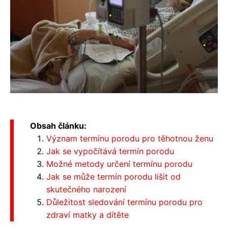
Obsah článku:
Význam termínu porodu pro těhotnou ženu
Jak se vypočítává termín porodu
Možné metody určení termínu porodu
Jak se může termín porodu lišit od
skutečného narození
Důležitost sledování termínu porodu pro
zdraví matky a dítěte