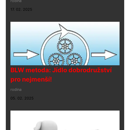
rodina
17. 02. 2025
BLW metoda: Jídlo dobrodružství
pro nejmenší!
rodina
05. 02. 2025