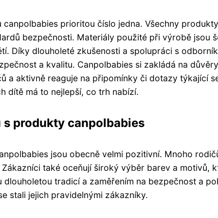
canpolbabies prioritou číslo jedna. Všechny produkty 
ardů bezpečnosti. Materiály použité při výrobě jsou š
ětí. Díky dlouholeté zkušenosti a spolupráci s odborník
ezpečnost a kvalitu. Canpolbabies si zakládá na důvěr
 a aktivně reaguje na připomínky či dotazy týkající s
 dítě má to nejlepší, co trh nabízí.
 s produkty canpolbabies
npolbabies jsou obecně velmi pozitivní. Mnoho rodičů 
Zákazníci také oceňují široký výběr barev a motivů, kte
 dlouholetou tradicí a zaměřením na bezpečnost a poho
 stali jejich pravidelnými zákazníky.