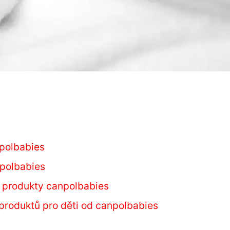
npolbabies
npolbabies
s produkty canpolbabies
 produktů pro děti od canpolbabies