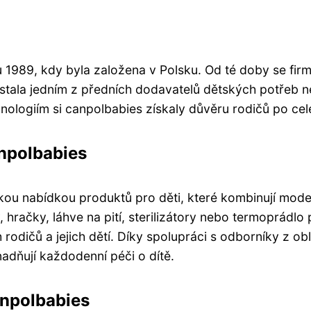
 1989, kdy byla založena v Polsku. Od té doby se firm
tala jedním z předních dodavatelů dětských potřeb nej
ologiím si canpolbabies získaly důvěru rodičů po cel
anpolbabies
ou nabídkou produktů pro děti, které kombinují moder
, hračky, láhve na pití, sterilizátory nebo termoprádl
odičů a jejich dětí. Díky spolupráci s odborníky z obl
nadňují každodenní péči o dítě.
anpolbabies