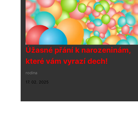
Úžasné přání k narozeninám,
které vám vyrazí dech!
rodina
17. 02. 2025