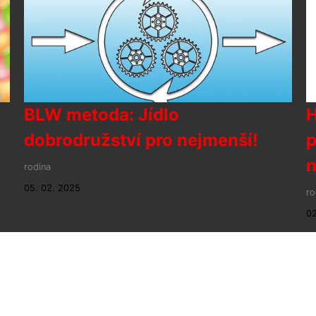
BLW metoda: Jídlo
H
dobrodružství pro nejmenší!
p
n
rodina
05. 02. 2025
ro
02