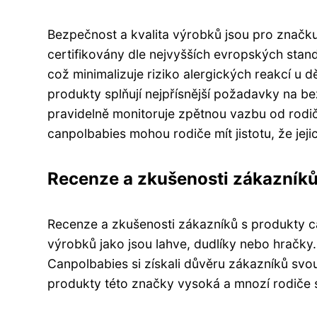
Bezpečnost a kvalita výrobků jsou pro značku 
certifikovány dle nejvyšších evropských stand
což minimalizuje riziko alergických reakcí u d
produkty splňují nejpřísnější požadavky na b
pravidelně monitoruje zpětnou vazbu od rodičů
canpolbabies mohou rodiče mít jistotu, že jejich
Recenze a zkušenosti zákazníků
Recenze a zkušenosti zákazníků s produkty ca
výrobků jako jsou lahve, dudlíky nebo hračky. 
Canpolbabies si získali důvěru zákazníků svou
produkty této značky vysoká a mnozí rodiče se