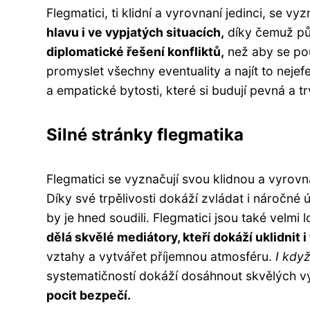
Flegmatici, ti klidní a vyrovnaní jedinci, se vy
hlavu i ve vypjatých situacích,
díky čemuž půso
diplomatické řešení konfliktů,
než aby se pou
promyslet všechny eventuality a najít to nejefe
a empatické bytosti, které si budují pevná a trv
Silné stránky flegmatika
Flegmatici se vyznačují svou klidnou a vyrovn
Díky své trpělivosti dokáží zvládat i náročné 
by je hned soudili. Flegmatici jsou také velmi 
dělá skvělé mediátory, kteří dokáží uklidnit i
vztahy a vytvářet příjemnou atmosféru.
I když
systematičností dokáží dosáhnout skvělých vý
pocit bezpečí.