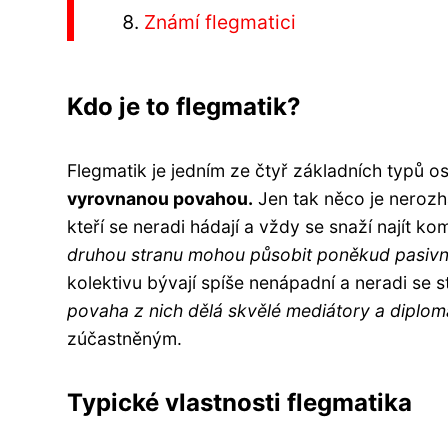
Známí flegmatici
Kdo je to flegmatik?
Flegmatik je jedním ze čtyř základních typů o
vyrovnanou povahou.
Jen tak něco je nerozhá
kteří se neradi hádají a vždy se snaží najít k
druhou stranu mohou působit poněkud pasivně
kolektivu bývají spíše nenápadní a neradi se 
povaha z nich dělá skvělé mediátory a diplom
zúčastněným.
Typické vlastnosti flegmatika