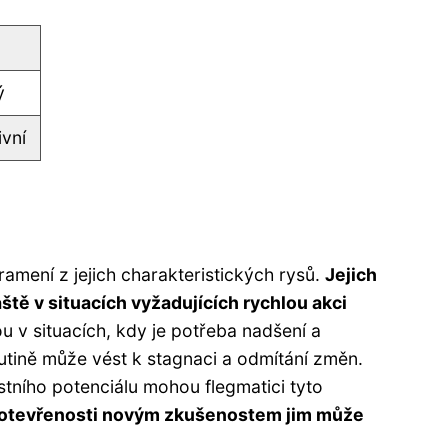
ý
vní
amení z jejich charakteristických rysů.
Jejich
tě v situacích vyžadujících rychlou akci
 v situacích, kdy je potřeba nadšení a
 rutině může vést k stagnaci a odmítání změn.
tního potenciálu mohou flegmatici tyto
 a otevřenosti novým zkušenostem jim může