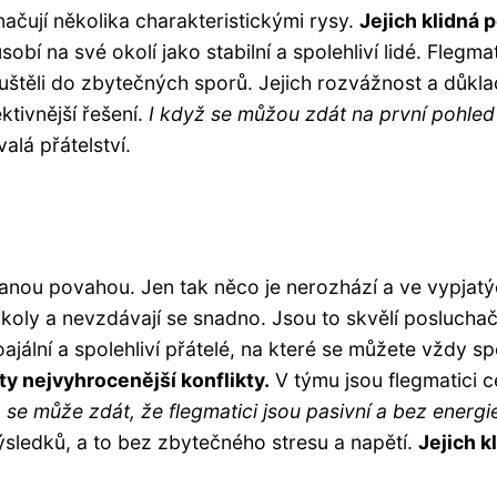
značují několika charakteristickými rysy.
Jejich klidná
bí na své okolí jako stabilní a spolehliví lidé. Flegm
štěli do zbytečných sporů. Jejich rozvážnost a důkladn
ktivnější řešení.
I když se můžou zdát na první pohled 
alá přátelství.
anou povahou. Jen tak něco je nerozhází a ve vypjatýc
úkoly a nevzdávají se snadno. Jsou to skvělí posluchač
loajální a spolehliví přátelé, na které se můžete vždy s
 ty nejvyhrocenější konflikty.
V týmu jsou flegmatici 
 se může zdát, že flegmatici jsou pasivní a bez energi
sledků, a to bez zbytečného stresu a napětí.
Jejich k