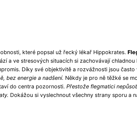
sobnosti, které popsal už řecký lékař Hippokrates.
Fle
zí a ve stresových situacích si zachovávají chladnou hl
ompromis. Díky své objektivitě a rozvážnosti jsou často
, bez energie a nadšení.
Někdy je pro ně těžké se mo
staví do centra pozornosti.
Přestože flegmatici nepůsobí
aty.
Dokážou si vyslechnout všechny strany sporu a na