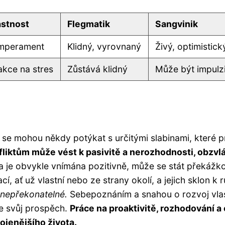
astnost
Flegmatik
Sangvinik
mperament
Klidný, vyrovnaný
Živý, optimistick
akce na stres
Zůstává klidný
Může být impulzi
 se mohou někdy potýkat s určitými slabinami, které pr
iktům může vést k pasivitě a nerozhodnosti, obzvláš
 je obvykle vnímána pozitivně, může se stát překážkou
í, ať už vlastní nebo ze strany okolí, a jejich sklon k
u nepřekonatelné.
Sebepoznáním a snahou o rozvoj vlas
ve svůj prospěch.
Práce na proaktivitě, rozhodování
ojenějšího života.