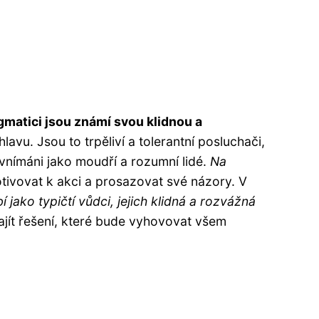
gmatici jsou známí svou klidnou a
avu. Jsou to trpěliví a tolerantní posluchači,
 vnímáni jako moudří a rozumní lidé.
Na
tivovat k akci a prosazovat své názory. V
 jako typičtí vůdci, jejich klidná a rozvážná
jít řešení, které bude vyhovovat všem