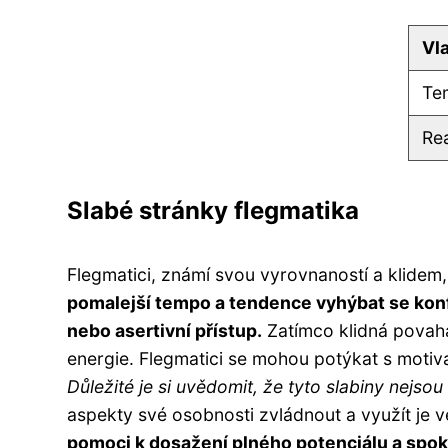
Vl
Te
Re
Slabé stránky flegmatika
Flegmatici, známí svou vyrovnaností a klidem,
pomalejší tempo a tendence vyhýbat se konfl
nebo asertivní přístup.
Zatímco klidná povaha
energie. Flegmatici se mohou potýkat s motivac
Důležité je si uvědomit, že tyto slabiny nejso
aspekty své osobnosti zvládnout a využít je 
pomoci k dosažení plného potenciálu a spok