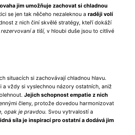
 povaha jim umožňuje zachovat si chladnou
atici se jen tak něčeho nezaleknou a
raději volí
ost z nich činí skvělé stratégy, kteří dokáží
rezervovaní a tiší,
v hloubi duše jsou to citlivé
h situacích si zachovávají chladnou hlavu.
i a vždy si vyslechnou názory ostatních, aniž
polehnout.
Jejich schopnost empatie z nich
cennými členy, protože dovedou harmonizovat
e, opak je pravdou.
Svou vytrvalostí a
lidná síla je inspirací pro ostatní a dodává jim