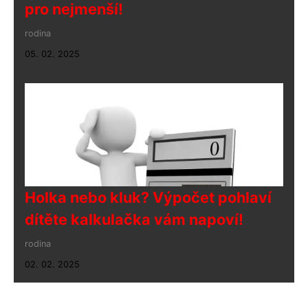
pro nejmenší!
rodina
05. 02. 2025
Holka nebo kluk? Výpočet pohlaví
dítěte kalkulačka vám napoví!
rodina
02. 02. 2025