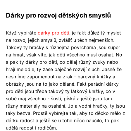
Dárky pro rozvoj dětských smyslů
Když vybíráte
dárky pro děti
, je fakt důležitý myslet
na rozvoj jejich smyslů, zvlášť u těch nejmenších.
Takový ty hračky s různejma povrchama jsou super
na hmat, však víte, jak děti všechno musí osahat. No
a pak ty dárky pro děti, co dělaj různý zvuky nebo
hrají melodie, ty zase báječně rozvíjí sluch. Jasně že
nesmíme zapomenout na zrak - barevný knížky a
obrázky jsou na to jako dělané. Fakt parádní dárky
pro děti jsou třeba takový ty látkový knížky, co v
sobě maj všechno - šustí, píská a ještě jsou tam
různý materiály na osahání. Jo a vodní hračky, ty jsou
taky bezva! Prostě vybírejte tak, aby to děcko mělo z
dárku radost a ještě se u toho něco naučilo, to pak
udělá radost i rodičům.