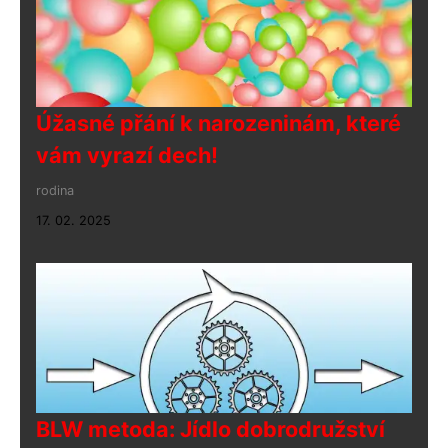
Úžasné přání k narozeninám, které
vám vyrazí dech!
rodina
17. 02. 2025
BLW metoda: Jídlo dobrodružství