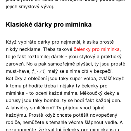
jejich smyslový vývoj.
Klasické dárky pro miminka
Když vybíráte dárky pro nejmenší, klasika prostě
nikdy nezklame. Třeba takové
čelenky pro miminka
,
to je fakt roztomilej dárek - jsou stylový a praktický
zároveň. No a pak samozřejmě plyšáci, ty jsou prostě
must-have, だって malý se s nima cítí v bezpečí.
Botičky a oblečení jsou taky super volba, zvlášť když
k tomu přihodíte třeba i nějaký ty čelenky pro
miminka - to ocení každá máma. Měkoučký deky a
ubrusy jsou taky bomba, ty se hodí fakt každej den.
A lahvičky s mlíčkem? Ty přijdou vhod úplně
každýmu. Prostě když chcete potěšit novopečený
rodiče, nemůžete s těmahle věcma šlápnout vedle. A
nezapomeňte, že kvalitní čelenky pro miminka jsou