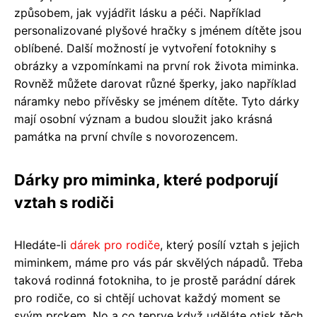
způsobem, jak vyjádřit lásku a péči. Například
personalizované plyšové hračky s jménem dítěte jsou
oblíbené. Další možností je vytvoření fotoknihy s
obrázky a vzpomínkami na první rok života miminka.
Rovněž můžete darovat různé šperky, jako například
náramky nebo přívěsky se jménem dítěte. Tyto dárky
mají osobní význam a budou sloužit jako krásná
památka na první chvíle s novorozencem.
Dárky pro miminka, které podporují
vztah s rodiči
Hledáte-li
dárek pro rodiče
, který posílí vztah s jejich
miminkem, máme pro vás pár skvělých nápadů. Třeba
taková rodinná fotokniha, to je prostě parádní dárek
pro rodiče, co si chtějí uchovat každý moment se
svým prckem. No a co teprve když uděláte otisk těch