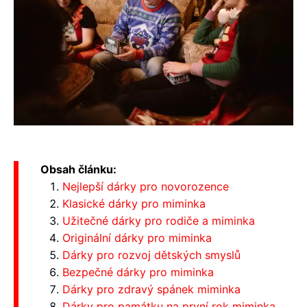
Obsah článku:
Nejlepší dárky pro novorozence
Klasické dárky pro miminka
Užitečné dárky pro rodiče a miminka
Originální dárky pro miminka
Dárky pro rozvoj dětských smyslů
Bezpečné dárky pro miminka
Dárky pro zdravý spánek miminka
Dárky pro památku na první rok miminka