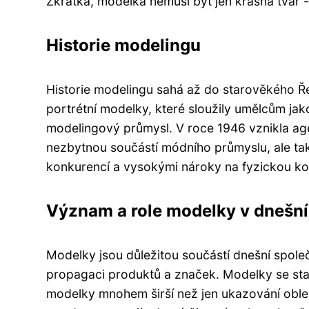
Zkrátka, modelka nemusí být jen krásná tvář -
Historie modelingu
Historie modelingu sahá až do starověkého Ře
portrétní modelky, které sloužily umělcům jako
modelingový průmysl. V roce 1946 vznikla ag
nezbytnou součástí módního průmyslu, ale také
konkurencí a vysokými nároky na fyzickou kon
Význam a role modelky v dnešní
Modelky jsou důležitou součástí dnešní společ
propagaci produktů a značek. Modelky se sta
modelky mnohem širší než jen ukazování oble