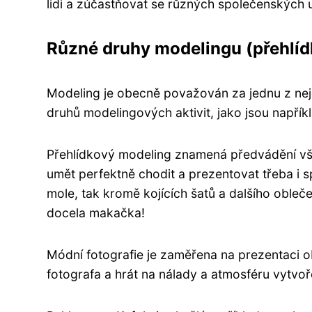
lidi a zúčastňovat se různých společenských u
Různé druhy modelingu (přehlídk
Modeling je obecně považován za jednu z nejpo
druhů modelingových aktivit, jako jsou napřík
Přehlídkový modeling znamená předvádění v
umět perfektně chodit a prezentovat třeba i s
mole, tak kromě kojících šatů a dalšího obleče
docela makačka!
Módní fotografie je zaměřena na prezentaci ob
fotografa a hrát na nálady a atmosféru vytvo