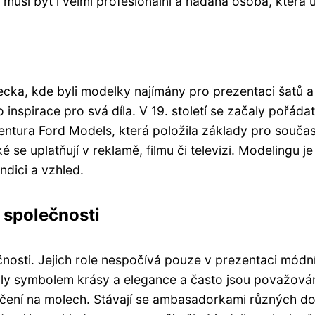
 musí být i velmi profesionální a nadaná osoba, která
cka, kde byli modelky najímány pro prezentaci šatů a 
 inspirace pro svá díla. V 19. století se začaly pořáda
entura Ford Models, která položila základy pro souča
 se uplatňují v reklamě, filmu či televizi. Modelingu
dici a vzhled.
 společnosti
nosti. Jejich role nespočívá pouze v prezentaci módní
ly symbolem krásy a elegance a často jsou považová
čení na molech. Stávají se ambasadorkami různých do