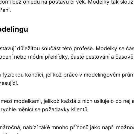
domí bez ohledu na postavu či věk. Modelky tak slouží j
ření.
odelingu
avují důležitou součást této profese. Modelky se čas
focení nebo módní přehlídky, časté cestování a časově
a fyzickou kondici, jelikož práce v modelingovém prů
esující.
ezi modelkami, jelikož každá z nich usiluje o co nejl
 rychle měnící se požadavky klientů.
 náročná, nabízí také mnoho přínosů jako např. možno