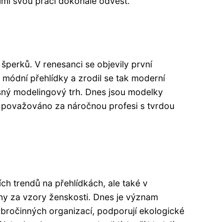
 umí svou práci dokonale odvést.
šperků. V renesanci se objevily první
t módní přehlídky a zrodil se tak moderní
sný modelingový trh. Dnes jsou modelky
 je považováno za náročnou profesi s tvrdou
ch trendů na přehlídkách, ale také v
ny za vzory ženskosti. Dnes je význam
bročinných organizací, podporují ekologické