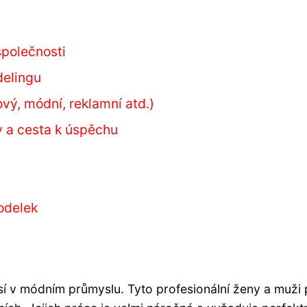
společnosti
delingu
vý, módní, reklamní atd.)
y a cesta k úspěchu
odelek
í v módním průmyslu. Tyto profesionální ženy a muži