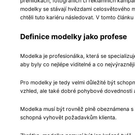
přehlídkách, fotografiích či reklamních kampa
modelky se stávají hvězdami celosvětového měř
chtěli tuto kariéru následovat. V tomto článk
Definice modelky jako profese
Modelka je profesionálka, která se specializ
aby byly co nejlépe viditelné a co nejvýrazněj
Pro modelky je tedy velmi důležité být schopn
vzhled, ale také dobré pohybové dovednosti 
Modelka musí být rovněž plně obeznámena s a
schopná vyhovět požadavkům klienta.