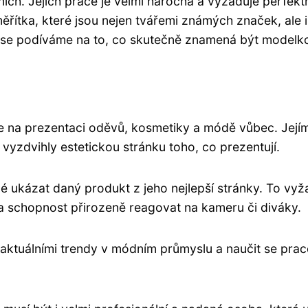
ních. Jejich práce je velmi náročná a vyžaduje perfekt
ítka, které jsou nejen tvářemi známých značek, ale i 
u se podíváme na to, co skutečně znamená být modelkou
uje na prezentaci oděvů, kosmetiky a módě vůbec. Její
i vyzdvihly estetickou stránku toho, co prezentují.
é ukázat daný produkt z jeho nejlepší stránky. To vyža
a schopnost přirozeně reagovat na kameru či diváky.
ktuálními trendy v módním průmyslu a naučit se praco