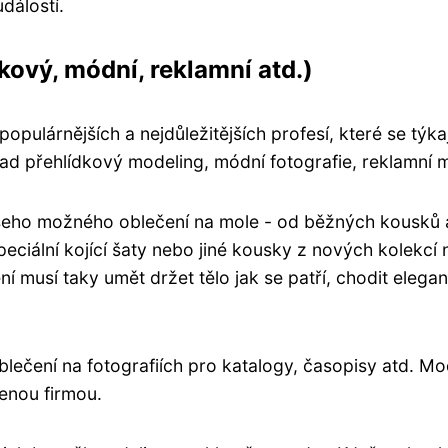
dálostí.
ový, módní, reklamní atd.)
pulárnějších a nejdůležitějších profesí, které se týk
lad přehlídkový modeling, módní fotografie, reklamní
šeho možného oblečení na mole - od běžných kousků
peciální kojící šaty nebo jiné kousky z nových kolekcí
ní musí taky umět držet tělo jak se patří, chodit elega
lečení na fotografiích pro katalogy, časopisy atd. Mo
řenou firmou.