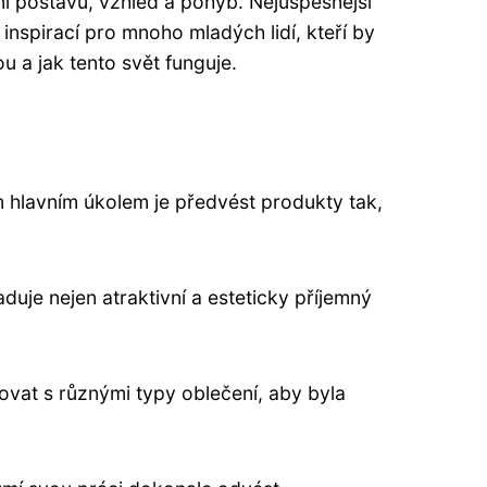
ní postavu, vzhled a pohyb. Nejúspěšnější
inspirací pro mnoho mladých lidí, kteří by
 a jak tento svět funguje.
m hlavním úkolem je předvést produkty tak,
duje nejen atraktivní a esteticky příjemný
vat s různými typy oblečení, aby byla