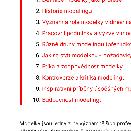
Historie modelingu
Význam a role modelky v dnešní 
Pracovní podmínky a výzvy v mo
Různé druhy modelingu (přehlídko
Jak se stát modelkou - požadavk
Etika a zodpovědnost modelky
Kontroverze a kritika modelingu
Inspirativní příběhy úspěšných m
Budoucnost modelingu
Modelky jsou jedny z nejvýznamnějších profes