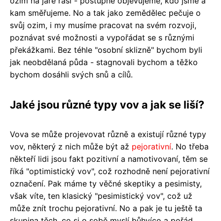
ozim na jaře raší - postupně objevujeme, kdo jsme a
kam směřujeme. No a tak jako zemědělec pečuje o
svůj ozim, i my musíme pracovat na svém rozvoji,
poznávat své možnosti a vypořádat se s různými
překážkami. Bez téhle "osobní sklizně" bychom byli
jak neobdělaná půda - stagnovali bychom a těžko
bychom dosáhli svých snů a cílů.
Jaké jsou různé typy vov a jak se liší?
Vova se může projevovat různě a existují různé typy
vov, některý z nich může být až
pejorativní
. No třeba
někteří lidi jsou fakt pozitivní a namotivovaní, těm se
říká "optimistický vov", což rozhodně není pejorativní
označení. Pak máme ty věčné skeptiky a pesimisty,
však víte, ten klasický "pesimistický vov", což už
může znít trochu pejorativní. No a pak je tu ještě ta
skupina těch, co si o sobě myslí bůhvíco a pořád