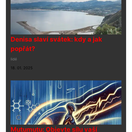
Denisa slaví svátek: kdy a jak
popřát?
lidé
18. 01. 2025
Mutumutu: Objevte sílu vaší