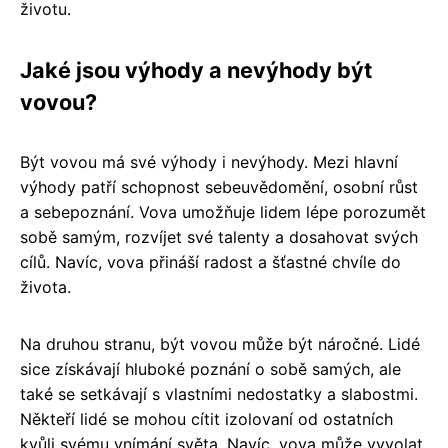
životu.
Jaké jsou výhody a nevýhody být
vovou?
Být vovou má své výhody i nevýhody. Mezi hlavní
výhody patří schopnost sebeuvědomění, osobní růst
a sebepoznání. Vova umožňuje lidem lépe porozumět
sobě samým, rozvíjet své talenty a dosahovat svých
cílů. Navíc, vova přináší radost a šťastné chvíle do
života.
Na druhou stranu, být vovou může být náročné. Lidé
sice získávají hluboké poznání o sobě samých, ale
také se setkávají s vlastními nedostatky a slabostmi.
Někteří lidé se mohou cítit izolovaní od ostatních
kvůli svému vnímání světa. Navíc, vova může vyvolat