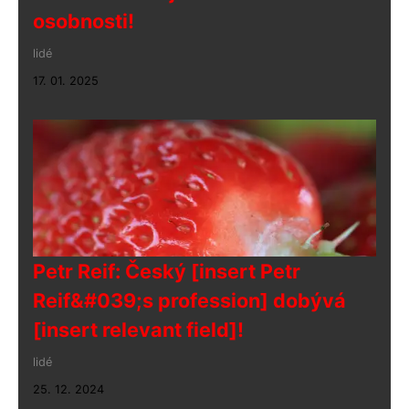
osobnosti!
lidé
17. 01. 2025
Petr Reif: Český [insert Petr
Reif&#039;s profession] dobývá
[insert relevant field]!
lidé
25. 12. 2024