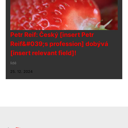
Petr Reif: Český [insert Petr
Reif&#039;s profession] dobývá
[insert relevant field]!
lidé
25. 12. 2024