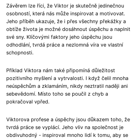
Závěrem lze říci, že Viktor je skutečně jedinečnou
osobností, která nás může inspirovat a motivovat.
Jeho příběh ukazuje, že i přes všechny překážky a
obtíže života je možné dosáhnout úspěchu a naplnit
své sny. Klíčovými faktory jeho úspěchu jsou
odhodlání, tvrdá práce a nezlomná víra ve vlastní
schopnosti.
Příklad Viktora nám také připomíná důležitost
pozitivního myšlení a vytrvalosti. I když čelil mnoha
neúspěchům a zklamáním, nikdy neztratil naději ani
sebevědomí. Místo toho se poučil z chyb a
pokračoval vpřed.
Viktorova profese a úspěchy jsou důkazem toho, že
tvrdá práce se vyplácí. Jeho vliv na společnost je
obdivuhodný - inspiroval mnoho lidí k tomu, aby se