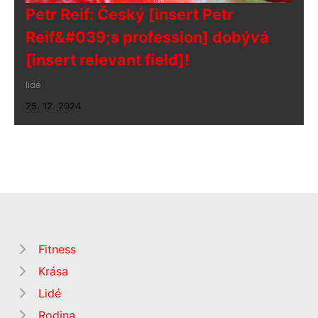
Petr Reif: Český [insert Petr
Reif&#039;s profession] dobývá
[insert relevant field]!
lidé
25. 12. 2024
Fitness
Krása
Lidé
Rodina