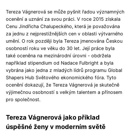
Tereza Vágnerová se může pyšnit řadou významných
ocenění a uznání za svou práci. V roce 2015 získala
Cenu Jindřicha Chalupeckého, která je považována
za jednu z nejprestižnějších cen v oblasti výtvarného
umění. O rok později byla Tereza jmenována Českou
osobností roku ve věku do 30 let. Její práce byla
také oceněna na mezinárodní úrovni - obdržela
například stipendium od Nadace Fulbright a byla
vybrána jako jedna z mladých lídrů programu Global
Shapers Hub Světového ekonomického fóra. Tyto
ocenění dokazují, že Tereza Vágnerová je skutečně
výjimečnou osobností s velkým talentem a přínosem
pro společnost.
Tereza Vágnerová jako příklad
úspěšné ženy v moderním světě