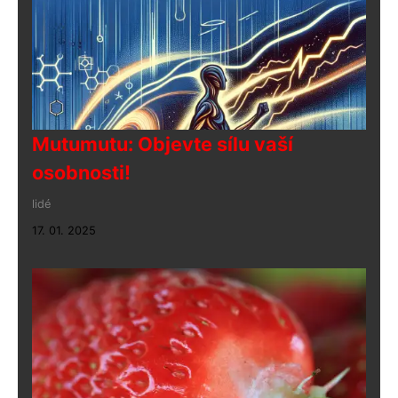
Mutumutu: Objevte sílu vaší
osobnosti!
lidé
17. 01. 2025