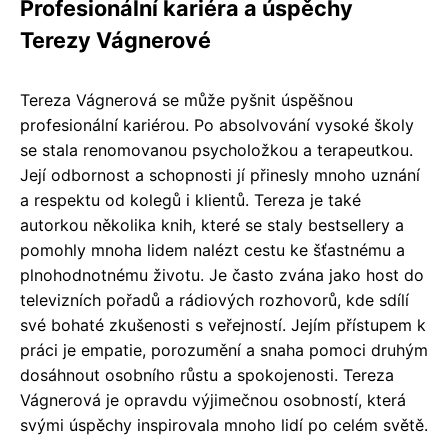
Profesionální kariéra a úspěchy
Terezy Vágnerové
Tereza Vágnerová se může pyšnit úspěšnou
profesionální kariérou. Po absolvování vysoké školy
se stala renomovanou psycholožkou a terapeutkou.
Její odbornost a schopnosti jí přinesly mnoho uznání
a respektu od kolegů i klientů. Tereza je také
autorkou několika knih, které se staly bestsellery a
pomohly mnoha lidem nalézt cestu ke šťastnému a
plnohodnotnému životu. Je často zvána jako host do
televizních pořadů a rádiových rozhovorů, kde sdílí
své bohaté zkušenosti s veřejností. Jejím přístupem k
práci je empatie, porozumění a snaha pomoci druhým
dosáhnout osobního růstu a spokojenosti. Tereza
Vágnerová je opravdu výjimečnou osobností, která
svými úspěchy inspirovala mnoho lidí po celém světě.