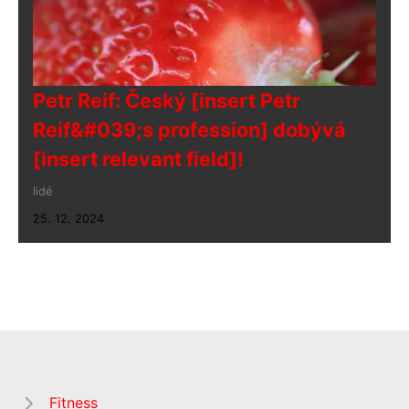
Petr Reif: Český [insert Petr
Reif&#039;s profession] dobývá
[insert relevant field]!
lidé
25. 12. 2024
Fitness