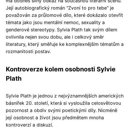
má dodnes silný odkaz na současnou literární scénu.
Její autobiografický román "Zvoní to pro tebe" je
považován za průlomové dílo, které dokázalo otevřít
témata jako jsou mentální nemoc, sexuality a
genderové stereotypy. Sylvia Plath tak svým dílem
ovlivnila nejen svou dobu, ale i celkový směr
literatury, který směřuje ke komplexnějším tématům a
rozmanitosti postav.
Kontroverze kolem osobnosti Sylvie
Plath
Sylvie Plath je jednou z nejvýznamnějších amerických
básnířek 20. století, která si vysloužila celosvětovou
pozornost a obdiv svými poetickými díly. Nicméně
její osobnost a život jsou předmětem mnoha
kontroverzí a diskuzí.