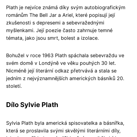
Plath je nejvíce známá díky svým autobiografickým
románům The Bell Jar a Ariel, které popisují její
zkušenosti s depresemi a sebevražednými
myšlenkami. Její poezie často zahrnuje temné
témata, jako jsou smrt, bolest a izolace.
Bohužel v roce 1963 Plath spáchala sebevraždu ve
svém domě v Londýně ve věku pouhých 30 let.
Nicméně její literární odkaz přetrvává a stala se
jedním z nejvýznamnějších amerických básníků 20.
století.
Dílo Sylvie Plath
Sylvia Plath byla americká spisovatelka a básnířka,
která se proslavila svými skvělými literárními díly,