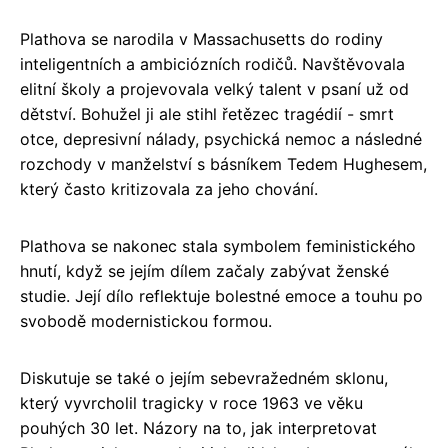
Plathova se narodila v Massachusetts do rodiny
inteligentních a ambiciózních rodičů. Navštěvovala
elitní školy a projevovala velký talent v psaní už od
dětství. Bohužel ji ale stihl řetězec tragédií - smrt
otce, depresivní nálady, psychická nemoc a následné
rozchody v manželství s básníkem Tedem Hughesem,
který často kritizovala za jeho chování.
Plathova se nakonec stala symbolem feministického
hnutí, když se jejím dílem začaly zabývat ženské
studie. Její dílo reflektuje bolestné emoce a touhu po
svobodě modernistickou formou.
Diskutuje se také o jejím sebevražedném sklonu,
který vyvrcholil tragicky v roce 1963 ve věku
pouhých 30 let. Názory na to, jak interpretovat