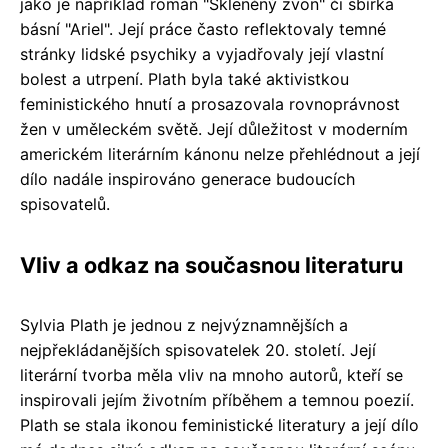
jako je například román "Skleněný zvon" či sbírka
básní "Ariel". Její práce často reflektovaly temné
stránky lidské psychiky a vyjadřovaly její vlastní
bolest a utrpení. Plath byla také aktivistkou
feministického hnutí a prosazovala rovnoprávnost
žen v uměleckém světě. Její důležitost v moderním
americkém literárním kánonu nelze přehlédnout a její
dílo nadále inspirováno generace budoucích
spisovatelů.
Vliv a odkaz na současnou literaturu
Sylvia Plath je jednou z nejvýznamnějších a
nejpřekládanějších spisovatelek 20. století. Její
literární tvorba měla vliv na mnoho autorů, kteří se
inspirovali jejím životním příběhem a temnou poezií.
Plath se stala ikonou feministické literatury a její dílo